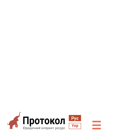
Рус
☰
Укр