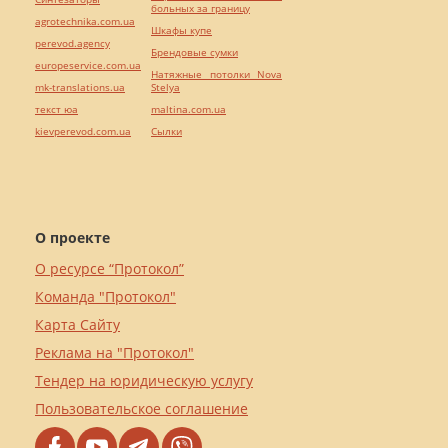
больных за границу
agrotechnika.com.ua
Шкафы купе
perevod.agency
Брендовые сумки
europeservice.com.ua
Натяжные потолки Nova
mk-translations.ua
Stelya
текст юа
maltina.com.ua
kievperevod.com.ua
Cылки
О проекте
О ресурсе “Протокол”
Команда "Протокол"
Карта Сайту
Реклама на "Протокол"
Тендер на юридическую услугу
Пользовательское соглашение