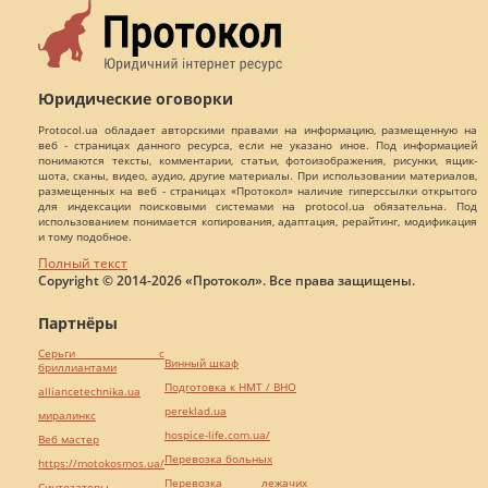
Юридические оговорки
Protocol.ua обладает авторскими правами на информацию, размещенную на
веб - страницах данного ресурса, если не указано иное. Под информацией
понимаются тексты, комментарии, статьи, фотоизображения, рисунки, ящик-
шота, сканы, видео, аудио, другие материалы. При использовании материалов,
размещенных на веб - страницах «Протокол» наличие гиперссылки открытого
для индексации поисковыми системами на protocol.ua обязательна. Под
использованием понимается копирования, адаптация, рерайтинг, модификация
и тому подобное.
Полный текст
Copyright © 2014-2026 «Протокол». Все права защищены.
Партнёры
Серьги с
Винный шкаф
бриллиантами
Подготовка к НМТ / ВНО
alliancetechnika.ua
pereklad.ua
миралинкс
hospice-life.com.ua/
Веб мастер
Перевозка больных
https://motokosmos.ua/
Перевозка лежачих
Синтезаторы