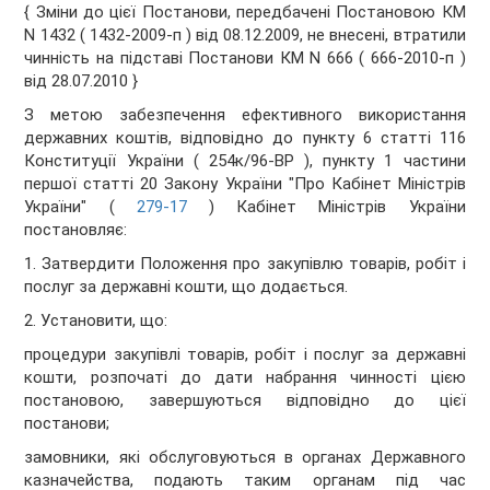
{ Зміни до цієї Постанови, передбачені Постановою КМ
N 1432 ( 1432-2009-п ) від 08.12.2009, не внесені, втратили
чинність на підставі Постанови КМ N 666 ( 666-2010-п )
від 28.07.2010 }
З метою забезпечення ефективного використання
державних коштів, відповідно до пункту 6 статті 116
Конституції України ( 254к/96-ВР ), пункту 1 частини
першої статті 20 Закону України "Про Кабінет Міністрів
України" (
279-17
) Кабінет Міністрів України
постановляє:
1. Затвердити Положення про закупівлю товарів, робіт і
послуг за державні кошти, що додається.
2. Установити, що:
процедури закупівлі товарів, робіт і послуг за державні
кошти, розпочаті до дати набрання чинності цією
постановою, завершуються відповідно до цієї
постанови;
замовники, які обслуговуються в органах Державного
казначейства, подають таким органам під час