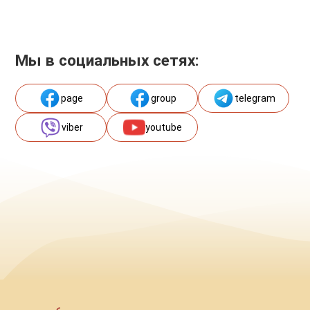
Мы в социальных сетях:
page
group
telegram
viber
youtube