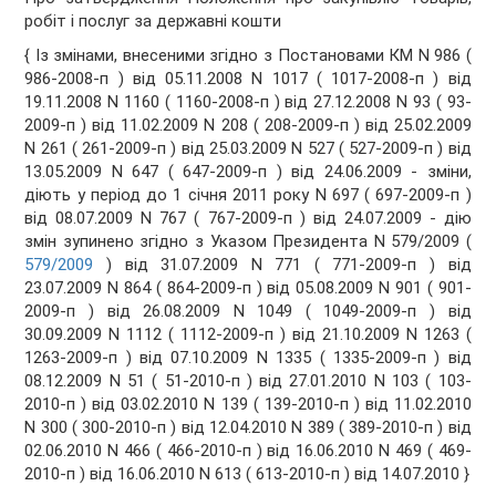
робіт і послуг за державні кошти
{ Із змінами, внесеними згідно з Постановами КМ N 986 (
986-2008-п ) від 05.11.2008 N 1017 ( 1017-2008-п ) від
19.11.2008 N 1160 ( 1160-2008-п ) від 27.12.2008 N 93 ( 93-
2009-п ) від 11.02.2009 N 208 ( 208-2009-п ) від 25.02.2009
N 261 ( 261-2009-п ) від 25.03.2009 N 527 ( 527-2009-п ) від
13.05.2009 N 647 ( 647-2009-п ) від 24.06.2009 - зміни,
діють у період до 1 січня 2011 року N 697 ( 697-2009-п )
від 08.07.2009 N 767 ( 767-2009-п ) від 24.07.2009 - дію
змін зупинено згідно з Указом Президента N 579/2009 (
579/2009
) від 31.07.2009 N 771 ( 771-2009-п ) від
23.07.2009 N 864 ( 864-2009-п ) від 05.08.2009 N 901 ( 901-
2009-п ) від 26.08.2009 N 1049 ( 1049-2009-п ) від
30.09.2009 N 1112 ( 1112-2009-п ) від 21.10.2009 N 1263 (
1263-2009-п ) від 07.10.2009 N 1335 ( 1335-2009-п ) від
08.12.2009 N 51 ( 51-2010-п ) від 27.01.2010 N 103 ( 103-
2010-п ) від 03.02.2010 N 139 ( 139-2010-п ) від 11.02.2010
N 300 ( 300-2010-п ) від 12.04.2010 N 389 ( 389-2010-п ) від
02.06.2010 N 466 ( 466-2010-п ) від 16.06.2010 N 469 ( 469-
2010-п ) від 16.06.2010 N 613 ( 613-2010-п ) від 14.07.2010 }