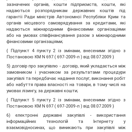
зазначених органів, кошти підприємств, кошти, які
надаються розпорядникам державних коштів під
гарантії Ради міністрів Автономної Республіки Крим та
органів місцевого самоврядування за кредитами, які
надаються міжнародними фінансовими організаціями
або на умовах співфінансування разом з міжнародними
фінансовими організаціями;
{ Підпункт 4 пункту 2 із змінами, внесеними згідно з
Постановою КМ N 697 ( 697-2009-п ) від 08.07.2009 }
5) договір про закупівлю - договір, який укладається між
замовником і учасником за результатами процедури
закупівлі та передбачає надання послуг, виконання робіт
або набуття права власності на товари, в тому числі на
умовах лізингу, за державні кошти;
{ Підпункт 5 пункту 2 із змінами, внесеними згідно з
Постановою КМ N 697 ( 697-2009-п ) від 08.07.2009 }
6) електронні державні закупівлі - використання
інформаційних технологій та Інтернету у
взаємовідносинах, що виникають при закупівлі між