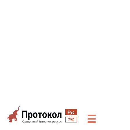
Рус
☰
Укр