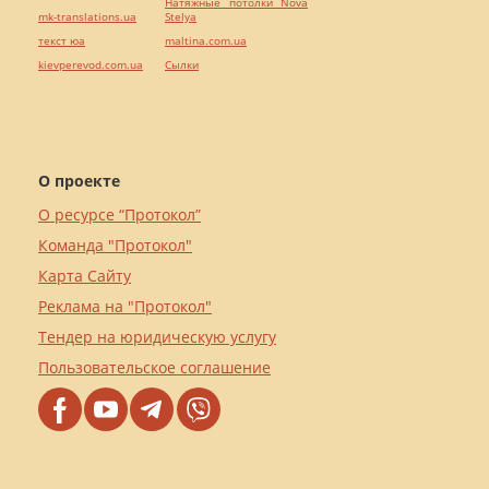
Натяжные потолки Nova
mk-translations.ua
Stelya
текст юа
maltina.com.ua
kievperevod.com.ua
Cылки
О проекте
О ресурсе “Протокол”
Команда "Протокол"
Карта Сайту
Реклама на "Протокол"
Тендер на юридическую услугу
Пользовательское соглашение