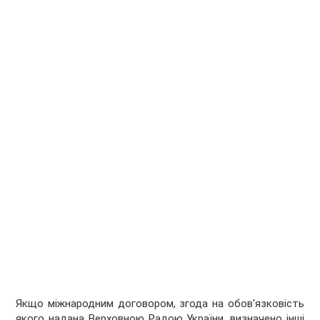
Якщо міжнародним договором, згода на обов'язковість
якого надана Верховною Радою України, визначено інші