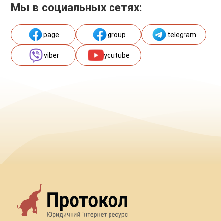
Мы в социальных сетях:
page
group
telegram
viber
youtube