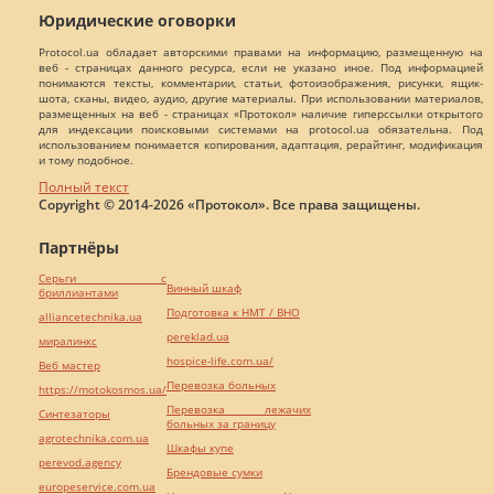
Юридические оговорки
Protocol.ua обладает авторскими правами на информацию, размещенную на
веб - страницах данного ресурса, если не указано иное. Под информацией
понимаются тексты, комментарии, статьи, фотоизображения, рисунки, ящик-
шота, сканы, видео, аудио, другие материалы. При использовании материалов,
размещенных на веб - страницах «Протокол» наличие гиперссылки открытого
для индексации поисковыми системами на protocol.ua обязательна. Под
использованием понимается копирования, адаптация, рерайтинг, модификация
и тому подобное.
Полный текст
Copyright © 2014-2026 «Протокол». Все права защищены.
Партнёры
Серьги с
Винный шкаф
бриллиантами
Подготовка к НМТ / ВНО
alliancetechnika.ua
pereklad.ua
миралинкс
hospice-life.com.ua/
Веб мастер
Перевозка больных
https://motokosmos.ua/
Перевозка лежачих
Синтезаторы
больных за границу
agrotechnika.com.ua
Шкафы купе
perevod.agency
Брендовые сумки
europeservice.com.ua