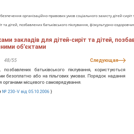
безпечення організаційно-правових умов соціального захисту дітей-сиріт 
іт та дітей, позбавлених батьківського піклування, фізкультурно-оздоровч
ами закладів для дітей-сиріт та дітей, позба
вними об’єктами
48/55
Следующая
, позбавлених батьківського піклування, користуються
ми безоплатно або на пільгових умовах. Порядок надання
ся органами місцевого самоврядування.
м
№ 230-V від 05.10.2006
}