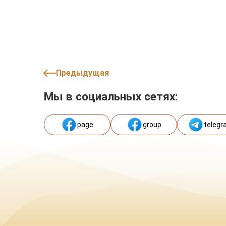
Предыдущая
Мы в социальных сетях:
page
group
telegr