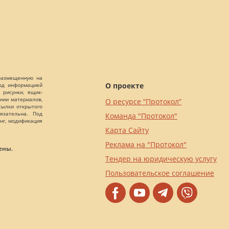
 размещенную на
О проекте
Под информацией
 рисунки, ящик-
ании материалов,
О ресурсе “Протокол”
сылки открытого
язательна. Под
Команда "Протокол"
нг, модификация
Карта Сайту
Реклама на "Протокол"
ены.
Тендер на юридическую услугу
Пользовательское соглашение