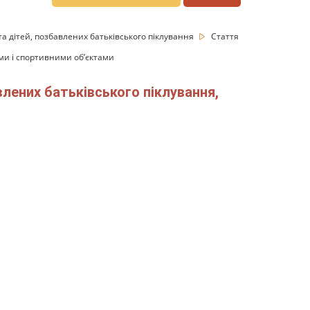
та дітей, позбавлених батьківського піклування
Стаття
ими і спортивними об’єктами
влених батьківського піклування,