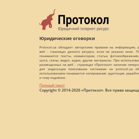
Юридические оговорки
Protocol.ua обладает авторскими правами на информацию,
веб - страницах данного ресурса, если не указано иное. 
понимаются тексты, комментарии, статьи, фотоизображения,
шота, сканы, видео, аудио, другие материалы. При использов
размещенных на веб - страницах «Протокол» наличие гиперс
для индексации поисковыми системами на protocol.ua об
использованием понимается копирования, адаптация, рерайти
и тому подобное.
Полный текст
Copyright © 2014-2026 «Протокол». Все права защищ