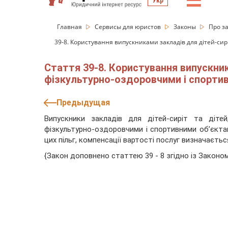
☰
Укр
Главная
Сервисы для юристов
Законы
Про за
39-8. Користування випускниками закладів для дітей-сир
Стаття 39-8. Користування випускник
фізкультурно-оздоровчими і спорти
Предыдущая
Випускники закладів для дітей-сиріт та дітей
фізкультурно-оздоровчими і спортивними об’єкта
цих пільг, компенсації вартості послуг визначаєть
{Закон доповнено статтею 39 - 8 згідно із Законо