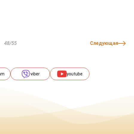
48/55
Следующая
am
viber
youtube