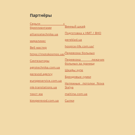
Партнёры
Серьги с
Винный шкаф
бриллиантами
Подготовка к НМТ / ВНО
alliancetechnika.ua
pereklad.ua
миралинкс
hospice-life.com.ua/
Веб мастер
Перевозка больных
https://motokosmos.ua/
Перевозка лежачих
Синтезаторы
больных за границу
agrotechnika.com.ua
Шкафы купе
perevod.agency
Брендовые сумки
europeservice.com.ua
Натяжные потолки Nova
mk-translations.ua
Stelya
текст юа
maltina.com.ua
kievperevod.com.ua
Cылки