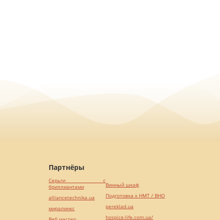
Партнёры
Серьги с
Винный шкаф
бриллиантами
Подготовка к НМТ / ВНО
alliancetechnika.ua
pereklad.ua
миралинкс
hospice-life.com.ua/
Веб мастер