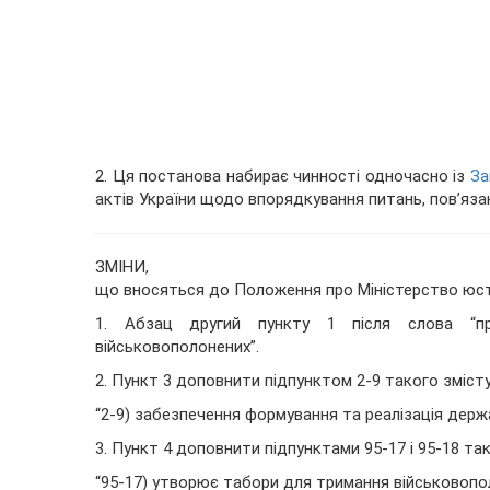
2. Ця постанова набирає чинності одночасно із
За
актів України щодо впорядкування питань, пов’яза
ЗМІНИ,
що вносяться до
Положення про Міністерство юст
1. Абзац другий пункту 1 після слова “пр
військовополонених”.
2. Пункт 3 доповнити підпунктом 2
-
9
такого змісту
“2
-
9
) забезпечення формування та реалізація держа
3. Пункт 4 доповнити підпунктами 95
-
17
і 95
-
18
так
“95
-
17
) утворює табори для тримання військовопол