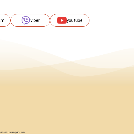
am
viber
youtube
 размещенную на