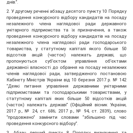
днів.”.
2. У другому реченні абзацу десятого пункту 10 Порядку
проведення конкурсного відбору кандидатів на посаду
незалежного члена наглядової ради державного
унітарного підприємства та їх призначення, а також
проведення конкурсного відбору кандидатів на посаду
незалежного члена наглядової ради господарського
товариства, у статутному капіталі якого більше 50
відсотків акцій (часток) належать державі, що
пропонуються суб’єктом управління об’єктами
державної власності до обрання на посаду незалежних
членів наглядової ради, затвердженого постановою
Кабінету Міністрів України від 10 березня 2017 р. № 142
“Деякі питання управління державними унітарними
підприємствами та господарськими товариствами, у
статутному капіталі яких більше 50 відсотків акцій
(часток) належать державі” (Офіційний вісник України,
2017 р., № 24, ст. 686; 2017 р., № 94, ст. 2839), слово
“продовжено” замінити словами “збільшено під час
проведення конкурсного відбору”.
3. Абзац перший пункту 8 Порядку визначення та