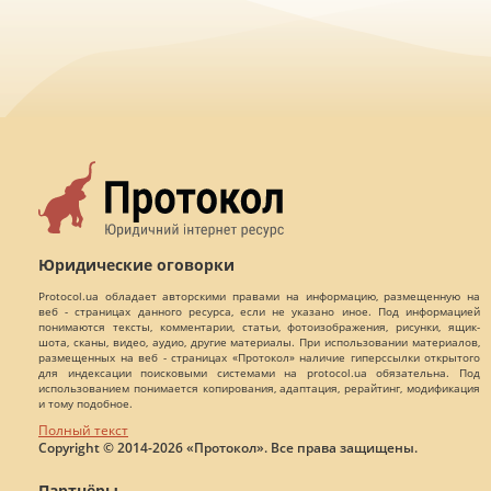
Юридические оговорки
Protocol.ua обладает авторскими правами на информацию, размещенную на
веб - страницах данного ресурса, если не указано иное. Под информацией
понимаются тексты, комментарии, статьи, фотоизображения, рисунки, ящик-
шота, сканы, видео, аудио, другие материалы. При использовании материалов,
размещенных на веб - страницах «Протокол» наличие гиперссылки открытого
для индексации поисковыми системами на protocol.ua обязательна. Под
использованием понимается копирования, адаптация, рерайтинг, модификация
и тому подобное.
Полный текст
Copyright © 2014-2026 «Протокол». Все права защищены.
Партнёры