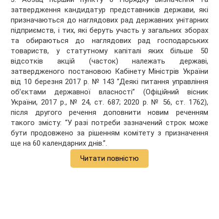
затвердження кандидатур представників держави, які
призначаються до наглядових рад державних унітарних
підприємств, і тих, які беруть участь у загальних зборах
та обираються до наглядових рад господарських
товариств, у статутному капіталі яких більше 50
відсотків акцій (часток) належать державі,
затвердженого постановою Кабінету Міністрів України
від 10 березня 2017 р. № 143 “Деякі питання управління
об’єктами державної власності” (Офіційний вісник
України, 2017 р., № 24, ст. 687; 2020 р. № 56, ст. 1762),
після другого речення доповнити новим реченням
такого змісту: “У разі потреби зазначений строк може
бути продовжено за рішенням комітету з призначення
ще на 60 календарних днів.”.
Читати повністю