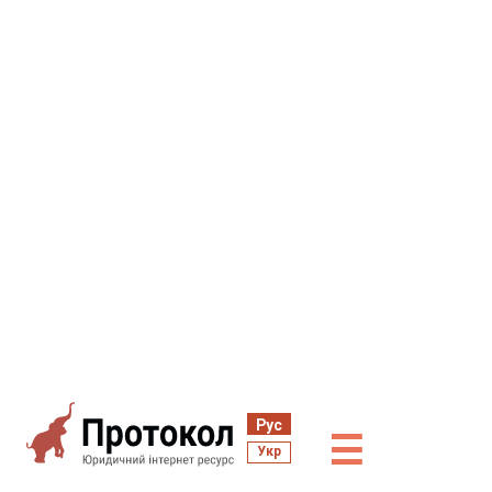
Рус
☰
Укр