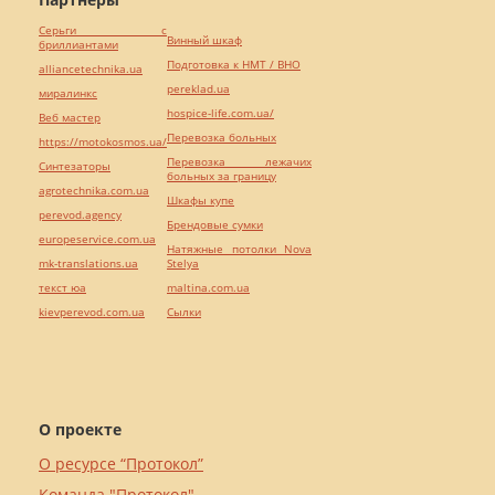
Серьги с
Винный шкаф
бриллиантами
Подготовка к НМТ / ВНО
alliancetechnika.ua
pereklad.ua
миралинкс
hospice-life.com.ua/
Веб мастер
Перевозка больных
https://motokosmos.ua/
Перевозка лежачих
Синтезаторы
больных за границу
agrotechnika.com.ua
Шкафы купе
perevod.agency
Брендовые сумки
europeservice.com.ua
Натяжные потолки Nova
mk-translations.ua
Stelya
текст юа
maltina.com.ua
kievperevod.com.ua
Cылки
О проекте
О ресурсе “Протокол”
Команда "Протокол"