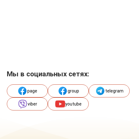
Мы в социальных сетях:
page
group
telegram
viber
youtube