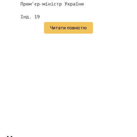
     Прем'єр-міністр України                   
     Інд. 19 
Читати повністю