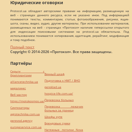
Юридические оговорки
Protocol.ua обладает авторскими правами на информацию, размещенную на
веб - страницах данного ресурса, если не указано иное. Под информацией
понимаются тексты, комментарии, статьи, фотоизображения, рисунки, ящик-
шота, сканы, видео, аудио, другие материалы. При использовании материалов,
размещенных на веб - страницах «Протокол» наличие гиперссылки открытого
для индексации поисковыми системами на protocol.ua обязательна. Под
использованием понимается копирования, адаптация, рерайтинг, модификация
и тому подобное.
Полный текст
Copyright © 2014-2026 «Протокол». Все права защищены.
Партнёры
Серьги с
Винный шкаф
бриллиантами
Подготовка к НМТ / ВНО
alliancetechnika.ua
pereklad.ua
миралинкс
hospice-life.com.ua/
Веб мастер
Перевозка больных
https://motokosmos.ua/
Перевозка лежачих
Синтезаторы
больных за границу
agrotechnika.com.ua
Шкафы купе
perevod.agency
Брендовые сумки
europeservice.com.ua
Натяжные потолки Nova