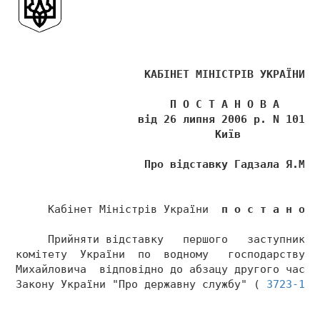
                    КАБІНЕТ МІНІСТРІВ УКРАЇНИ 
                        П О С Т А Н О В А 
                   від 26 липня 2006 р. N 1018 
                               Київ 
                    Про відставку Гадзала Я.М. 
     Кабінет Міністрів України  
п о с т а н о в
     Прийняти відставку   першого   заступника 
комітету  України  по  водному   господарству  
Михайловича  відповідно до абзацу другого части
Закону України "Про державну службу" ( 
3723-12
 