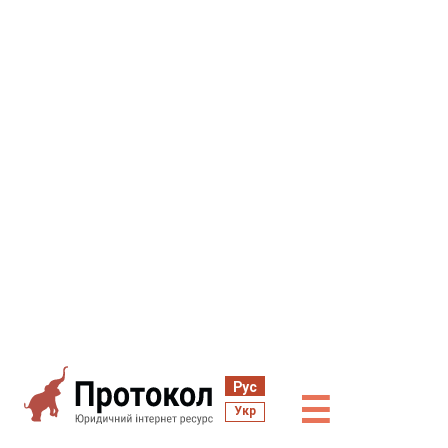
Рус
☰
Укр