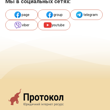
Мы в социальных сетях:
page
group
telegram
viber
youtube