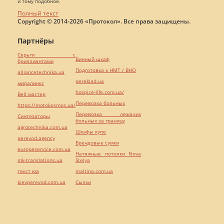
и тому подобное.
Полный текст
Copyright © 2014-2026 «Протокол». Все права защищены.
Партнёры
Серьги с
Винный шкаф
бриллиантами
Подготовка к НМТ / ВНО
alliancetechnika.ua
pereklad.ua
миралинкс
hospice-life.com.ua/
Веб мастер
Перевозка больных
https://motokosmos.ua/
Перевозка лежачих
Синтезаторы
больных за границу
agrotechnika.com.ua
Шкафы купе
perevod.agency
Брендовые сумки
europeservice.com.ua
Натяжные потолки Nova
mk-translations.ua
Stelya
текст юа
maltina.com.ua
kievperevod.com.ua
Cылки