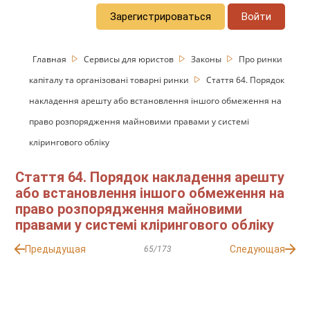
Зарегистрироваться
Войти
Главная
Сервисы для юристов
Законы
Про ринки
капіталу та організовані товарні ринки
Стаття 64. Порядок
накладення арешту або встановлення іншого обмеження на
право розпорядження майновими правами у системі
клірингового обліку
Стаття 64. Порядок накладення арешту
або встановлення іншого обмеження на
право розпорядження майновими
правами у системі клірингового обліку
Предыдущая
Следующая
65/173