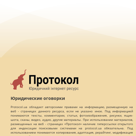
Юридические оговорки
Protocol.ua обладает авторскими правами на информацию, размещенную на
веб - страницах данного ресурса, если не указано иное. Под информацией
понимаются тексты, комментарии, статьи, фотоизображения, рисунки, ящик-
шота, сканы, видео, аудио, другие материалы. При использовании материалов,
размещенных на веб - страницах «Протокол» наличие гиперссылки открытого
для индексации поисковыми системами на protocol.ua обязательна. Под
использованием понимается копирования, адаптация, рерайтинг, модификация