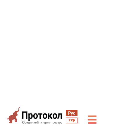
Рус
☰
Укр