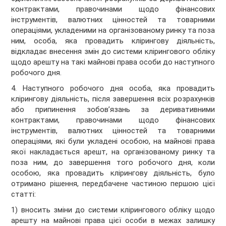
контрактами, правочинами щодо фінансових
інструментів, валютних цінностей та товарними
операціями, укладеними на організованому ринку та поза
ним, особа, яка провадить клірингову діяльність,
відкладає внесення змін до системи клірингового обліку
щодо арешту на такі майнові права особи до наступного
робочого дня.
4. Наступного робочого дня особа, яка провадить
клірингову діяльність, після завершення всіх розрахунків
або припинення зобов’язань за деривативними
контрактами, правочинами щодо фінансових
інструментів, валютних цінностей та товарними
операціями, які були укладені особою, на майнові права
якої накладається арешт, на організованому ринку та
поза ним, до завершення того робочого дня, коли
особою, яка провадить клірингову діяльність, було
отримано рішення, передбачене частиною першою цієї
статті:
1) вносить зміни до системи клірингового обліку щодо
арешту на майнові права цієї особи в межах залишку