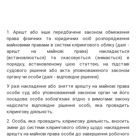
1. Арешт або інше передбачене законом обмеження
права фізичних та юридичних осіб розпорядження
майновими правами в системі клірингового обліку (далі -
арешт на майнові права) накладається
(встановлюється) та скасовується (знімається) в
порядку, встановленому цією статтею, на підставі
судового рішення або акта уповноваженого законом
органу чи особи (далі - відповідне рішення).
У разі накладення або зняття арешту на майнові права
особи суд або уповноважений законом орган чи його
посадова особа зобов’язані згідно з вимогами закону
надіслати відповідне рішення особі, яка провадить
клірингову діяльність.
2. Особа, яка провадить клірингову діяльність, вносить
зміни до системи клірингового обліку щодо накладення
арешту на майнові права особи до завершення робочого