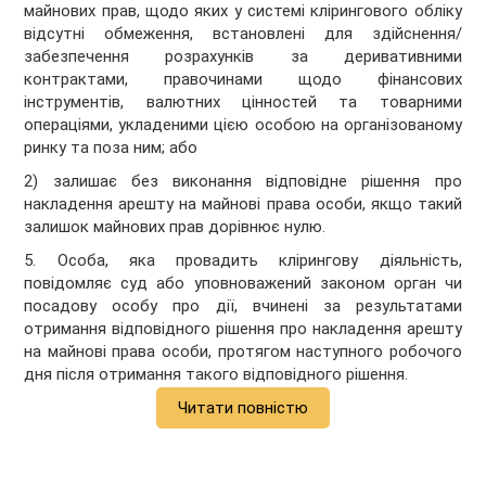
майнових прав, щодо яких у системі клірингового обліку
відсутні обмеження, встановлені для здійснення/
забезпечення розрахунків за деривативними
контрактами, правочинами щодо фінансових
інструментів, валютних цінностей та товарними
операціями, укладеними цією особою на організованому
ринку та поза ним; або
2) залишає без виконання відповідне рішення про
накладення арешту на майнові права особи, якщо такий
залишок майнових прав дорівнює нулю.
5. Особа, яка провадить клірингову діяльність,
повідомляє суд або уповноважений законом орган чи
посадову особу про дії, вчинені за результатами
отримання відповідного рішення про накладення арешту
на майнові права особи, протягом наступного робочого
дня після отримання такого відповідного рішення.
Читати повністю