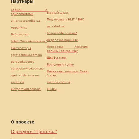
Партнёры
Серьги с
Винный шкаф
бриллиантами
Подготовка к НМТ / ВНО
alliancetechnika.ua
pereklad.ua
миралинкс
hospice-life.com.ua/
Веб мастер
Перевозка больных
https://motokosmos.ua/
Перевозка лежачих
Синтезаторы
больных за границу
agrotechnika.com.ua
Шкафы купе
perevod.agency
Брендовые сумки
europeservice.com.ua
Натяжные потолки Nova
mk-translations.ua
Stelya
текст юа
maltina.com.ua
kievperevod.com.ua
Cылки
О проекте
О ресурсе “Протокол”