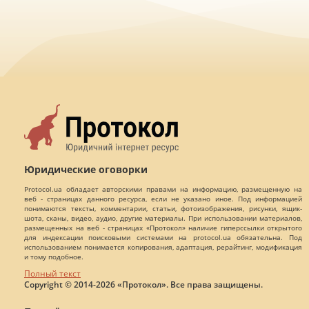
Юридические оговорки
Protocol.ua обладает авторскими правами на информацию, размещенную на
веб - страницах данного ресурса, если не указано иное. Под информацией
понимаются тексты, комментарии, статьи, фотоизображения, рисунки, ящик-
шота, сканы, видео, аудио, другие материалы. При использовании материалов,
размещенных на веб - страницах «Протокол» наличие гиперссылки открытого
для индексации поисковыми системами на protocol.ua обязательна. Под
использованием понимается копирования, адаптация, рерайтинг, модификация
и тому подобное.
Полный текст
Copyright © 2014-2026 «Протокол». Все права защищены.