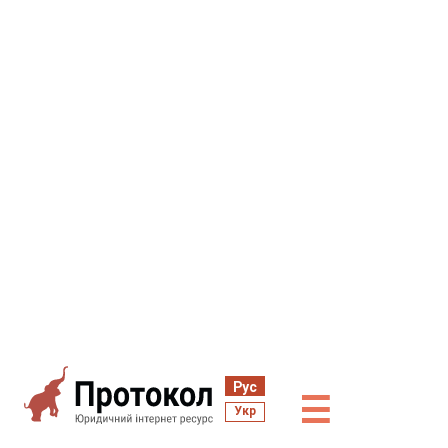
Рус
☰
Укр