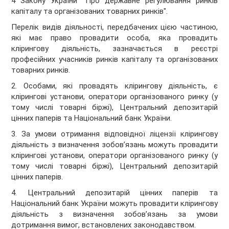
4 Закону України "Про державне регулювання ринків
капіталу та організованих товарних ринків".
Перелік видів діяльності, передбачених цією частиною,
які має право провадити особа, яка провадить
клірингову діяльність, зазначається в реєстрі
професійних учасників ринків капіталу та організованих
товарних ринків.
2. Особами, які провадять клірингову діяльність, є
клірингові установи, оператори організованого ринку (у
тому числі товарні біржі), Центральний депозитарій
цінних паперів та Національний банк України.
3. За умови отримання відповідної ліцензії клірингову
діяльність з визначення зобов’язань можуть провадити
клірингові установи, оператори організованого ринку (у
тому числі товарні біржі), Центральний депозитарій
цінних паперів.
4. Центральний депозитарій цінних паперів та
Національний банк України можуть провадити клірингову
діяльність з визначення зобов’язань за умови
дотримання вимог, встановлених законодавством.