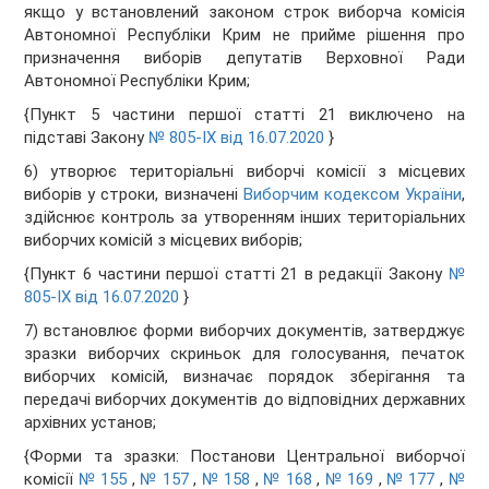
якщо у встановлений законом строк виборча комісія
Автономної Республіки Крим не прийме рішення про
призначення виборів депутатів Верховної Ради
Автономної Республіки Крим;
{Пункт 5 частини першої статті 21 виключено на
підставі Закону
№ 805-IX від 16.07.2020
}
6) утворює територіальні виборчі комісії з місцевих
виборів у строки, визначені
Виборчим кодексом України
,
здійснює контроль за утворенням інших територіальних
виборчих комісій з місцевих виборів;
{Пункт 6 частини першої статті 21 в редакції Закону
№
805-IX від 16.07.2020
}
7) встановлює форми виборчих документів, затверджує
зразки виборчих скриньок для голосування, печаток
виборчих комісій, визначає порядок зберігання та
передачі виборчих документів до відповідних державних
архівних установ;
{Форми та зразки: Постанови Центральної виборчої
комісії
№ 155
,
№ 157
,
№ 158
,
№ 168
,
№ 169
,
№ 177
,
№