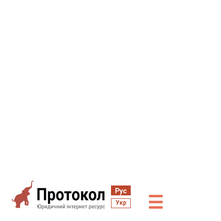
Рус
☰
Укр