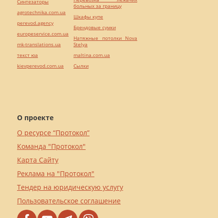
Синтезаторы
больных за границу
agrotechnika.com.ua
Шкафы купе
perevod.agency
Брендовые сумки
europeservice.com.ua
Натяжные потолки Nova
mk-translations.ua
Stelya
текст юа
maltina.com.ua
kievperevod.com.ua
Cылки
О проекте
О ресурсе “Протокол”
Команда "Протокол"
Карта Сайту
Реклама на "Протокол"
Тендер на юридическую услугу
Пользовательское соглашение