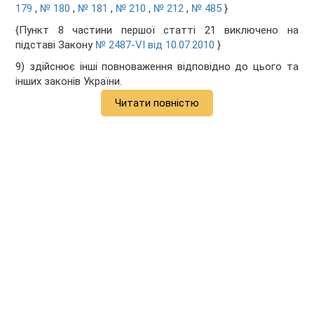
179
,
№ 180
,
№ 181
,
№ 210
,
№ 212
,
№ 485
}
{Пункт 8 частини першої статті 21 виключено на
підставі Закону
№ 2487-VI від 10.07.2010
}
9) здійснює інші повноваження відповідно до цього та
інших законів України.
Читати повністю