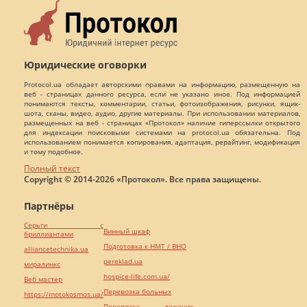
Юридические оговорки
Protocol.ua обладает авторскими правами на информацию, размещенную на
веб - страницах данного ресурса, если не указано иное. Под информацией
понимаются тексты, комментарии, статьи, фотоизображения, рисунки, ящик-
шота, сканы, видео, аудио, другие материалы. При использовании материалов,
размещенных на веб - страницах «Протокол» наличие гиперссылки открытого
для индексации поисковыми системами на protocol.ua обязательна. Под
использованием понимается копирования, адаптация, рерайтинг, модификация
и тому подобное.
Полный текст
Copyright © 2014-2026 «Протокол». Все права защищены.
Партнёры
Серьги с
Винный шкаф
бриллиантами
Подготовка к НМТ / ВНО
alliancetechnika.ua
pereklad.ua
миралинкс
hospice-life.com.ua/
Веб мастер
Перевозка больных
https://motokosmos.ua/
Перевозка лежачих