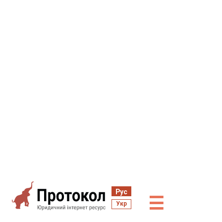
Рус
☰
Укр