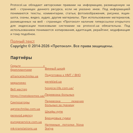
Protocol.ua обладает авторскими правами на информацию, размещенную на
веб - страницах данного ресурса, если не указано иное. Под информацией
понимаются тексты, комментарии, статьи, фотоизображения, рисунки, ящик-
шота, сканы, видео, аудио, другие материалы. При использовании материалов,
размещенных на веб - страницах «Протокол» наличие гиперссылки открытого
для индексации поисковыми системами на protocol.ua обязательна. Под
использованием понимается копирования, адаптация, рерайтинг, модификация
и тому подобное.
Полный текст
Copyright © 2014-2026 «Протокол». Все права защищены.
Партнёры
Серьги с
Винный шкаф
бриллиантами
Подготовка к НМТ / ВНО
alliancetechnika.ua
pereklad.ua
миралинкс
hospice-life.com.ua/
Веб мастер
Перевозка больных
https://motokosmos.ua/
Перевозка лежачих
Синтезаторы
больных за границу
agrotechnika.com.ua
Шкафы купе
perevod.agency
Брендовые сумки
europeservice.com.ua
Натяжные потолки Nova
mk-translations.ua
Stelya