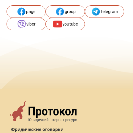
page
group
telegram
viber
youtube
Юридические оговорки