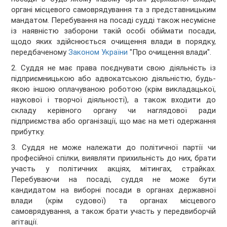
органі місцевого самоврядування та з представницьким
мандатом. Перебування на посаді судді також несумісне
із наявністю заборони такій особі обіймати посади,
щодо яких здійснюється очищення влади в порядку,
передбаченому
Законом України
"Про очищення влади".
2. Суддя не має права поєднувати свою діяльність із
підприємницькою або адвокатською діяльністю, будь-
якою іншою оплачуваною роботою (крім викладацької,
наукової і творчої діяльності), а також входити до
складу керівного органу чи наглядової ради
підприємства або організації, що має на меті одержання
прибутку.
3. Суддя не може належати до політичної партії чи
професійної спілки, виявляти прихильність до них, брати
участь у політичних акціях, мітингах, страйках.
Перебуваючи на посаді, суддя не може бути
кандидатом на виборні посади в органах державної
влади (крім судової) та органах місцевого
самоврядування, а також брати участь у передвиборчій
агітації.