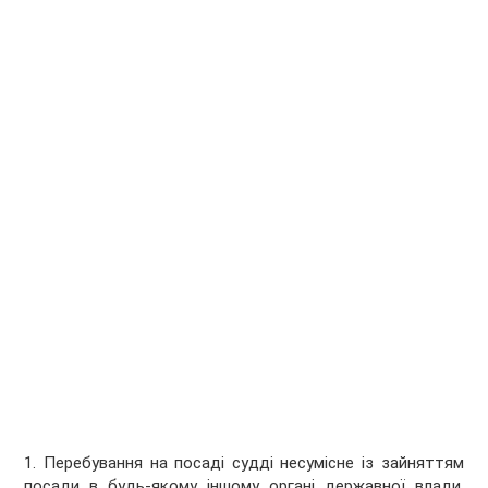
1. Перебування на посаді судді несумісне із зайняттям
посади в будь-якому іншому органі державної влади,