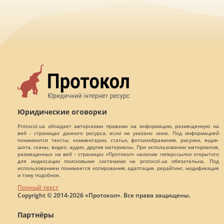
Юридические оговорки
Protocol.ua обладает авторскими правами на информацию, размещенную на
веб - страницах данного ресурса, если не указано иное. Под информацией
понимаются тексты, комментарии, статьи, фотоизображения, рисунки, ящик-
шота, сканы, видео, аудио, другие материалы. При использовании материалов,
размещенных на веб - страницах «Протокол» наличие гиперссылки открытого
для индексации поисковыми системами на protocol.ua обязательна. Под
использованием понимается копирования, адаптация, рерайтинг, модификация
и тому подобное.
Полный текст
Copyright © 2014-2026 «Протокол». Все права защищены.
Партнёры