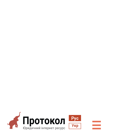
Рус
☰
Укр