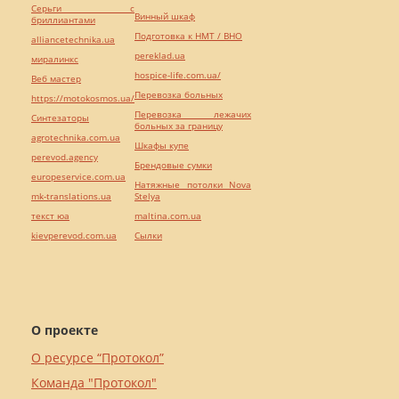
Серьги с
Винный шкаф
бриллиантами
Подготовка к НМТ / ВНО
alliancetechnika.ua
pereklad.ua
миралинкс
hospice-life.com.ua/
Веб мастер
Перевозка больных
https://motokosmos.ua/
Перевозка лежачих
Синтезаторы
больных за границу
agrotechnika.com.ua
Шкафы купе
perevod.agency
Брендовые сумки
europeservice.com.ua
Натяжные потолки Nova
mk-translations.ua
Stelya
текст юа
maltina.com.ua
kievperevod.com.ua
Cылки
О проекте
О ресурсе “Протокол”
Команда "Протокол"