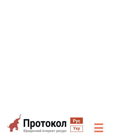
Рус
☰
Укр