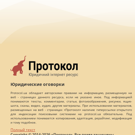
Юридические оговорки
Protocol.ua обладает авторскими правами на информацию, размещенную на
веб - страницах данного ресурса, если не указано иное. Под информацией
понимаются тексты, комментарии, статьи, фотоизображения, рисунки, ящик-
шота, сканы, видео, аудио, другие материалы. При использовании материалов,
размещенных на веб - страницах «Протокол» наличие гиперссылки открытого
для индексации поисковыми системами на protocol.ua обязательна. Под
использованием понимается копирования, адаптация, рерайтинг, модификация
и тому подобное.
Полный текст
Copyright © 2014-2026 «Протокол». Все права защищены.