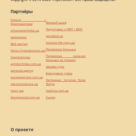
Партнёры
Серьги с
Винный шкаф
бриллиантами
Подготовка к НМТ / ВНО
alliancetechnika.ua
pereklad.ua
миралинкс
hospice-life.com.ua/
Веб мастер
Перевозка больных
https://motokosmos.ua/
Перевозка лежачих
Синтезаторы
больных за границу
agrotechnika.com.ua
Шкафы купе
perevod.agency
Брендовые сумки
europeservice.com.ua
Натяжные потолки Nova
mk-translations.ua
Stelya
текст юа
maltina.com.ua
kievperevod.com.ua
Cылки
О проекте