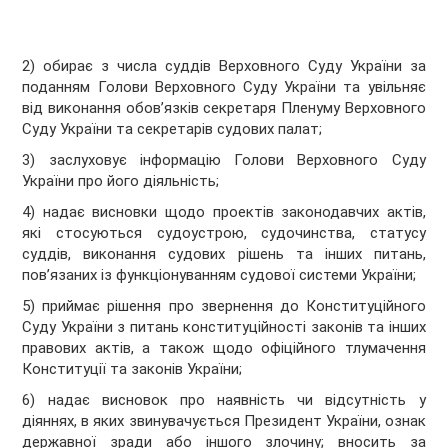
2) обирає з числа суддів Верховного Суду України за
поданням Голови Верховного Суду України та увільняє
від виконання обов’язків секретаря Пленуму Верховного
Суду України та секретарів судових палат;
3) заслуховує інформацію Голови Верховного Суду
України про його діяльність;
4) надає висновки щодо проектів законодавчих актів,
які стосуються судоустрою, судочинства, статусу
суддів, виконання судових рішень та інших питань,
пов’язаних із функціонуванням судової системи України;
5) приймає рішення про звернення до Конституційного
Суду України з питань конституційності законів та інших
правових актів, а також щодо офіційного тлумачення
Конституції та законів України;
6) надає висновок про наявність чи відсутність у
діяннях, в яких звинувачується Президент України, ознак
державної зради або іншого злочину; вносить за