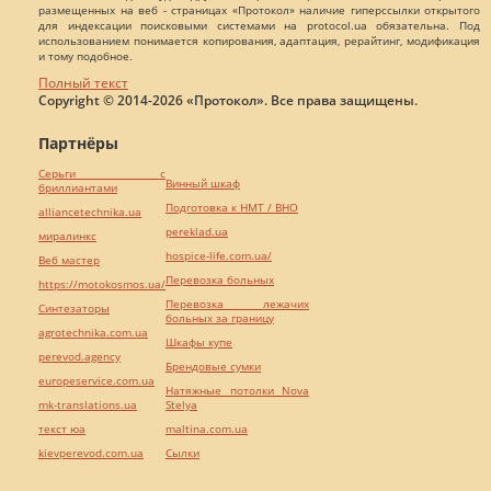
размещенных на веб - страницах «Протокол» наличие гиперссылки открытого
для индексации поисковыми системами на protocol.ua обязательна. Под
использованием понимается копирования, адаптация, рерайтинг, модификация
и тому подобное.
Полный текст
Copyright © 2014-2026 «Протокол». Все права защищены.
Партнёры
Серьги с
Винный шкаф
бриллиантами
Подготовка к НМТ / ВНО
alliancetechnika.ua
pereklad.ua
миралинкс
hospice-life.com.ua/
Веб мастер
Перевозка больных
https://motokosmos.ua/
Перевозка лежачих
Синтезаторы
больных за границу
agrotechnika.com.ua
Шкафы купе
perevod.agency
Брендовые сумки
europeservice.com.ua
Натяжные потолки Nova
mk-translations.ua
Stelya
текст юа
maltina.com.ua
kievperevod.com.ua
Cылки