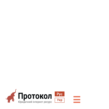
Рус
☰
Укр