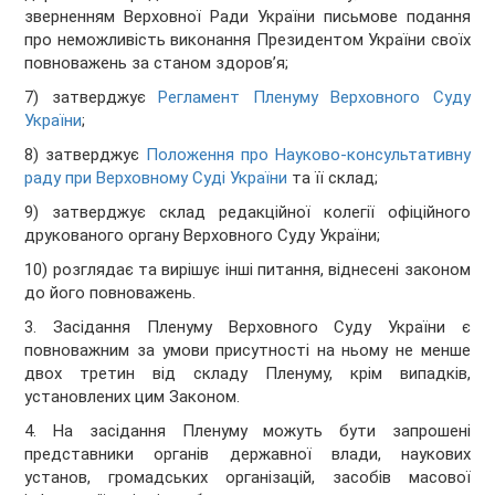
зверненням Верховної Ради України письмове подання
про неможливість виконання Президентом України своїх
повноважень за станом здоров’я;
7) затверджує
Регламент Пленуму Верховного Суду
України
;
8) затверджує
Положення про Науково-консультативну
раду при Верховному Суді України
та її склад;
9) затверджує склад редакційної колегії офіційного
друкованого органу Верховного Суду України;
10) розглядає та вирішує інші питання, віднесені законом
до його повноважень.
3. Засідання Пленуму Верховного Суду України є
повноважним за умови присутності на ньому не менше
двох третин від складу Пленуму, крім випадків,
установлених цим Законом.
4. На засідання Пленуму можуть бути запрошені
представники органів державної влади, наукових
установ, громадських організацій, засобів масової