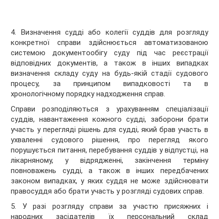
4. Визначення судді або колегії суддів для розгляду
конкретної справи здійснюється автоматизованою
системою документообігу суду під час реєстрації
відповідних документів, а також в інших випадках
визначення складу суду на будь-якій стадії судового
процесу, за принципом випадковості та в
хронологічному порядку надходження справ.
Справи розподіляються з урахуванням спеціалізації
суддів, навантаження кожного судді, заборони брати
участь у перегляді рішень для судді, який брав участь в
ухваленні судового рішення, про перегляд якого
порушується питання, перебування суддів у відпустці, на
лікарняному, у відрядженні, закінчення терміну
повноважень судді, а також в інших передбачених
законом випадках, у яких суддя не може здійснювати
правосуддя або брати участь у розгляді судових справ.
5. У разі розгляду справи за участю присяжних і
народних засідателів їх персональний склад