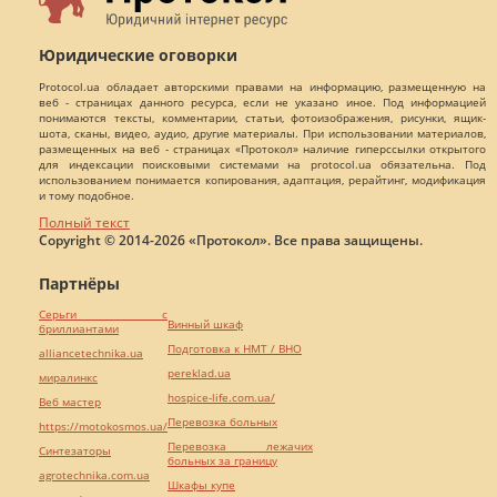
Юридические оговорки
Protocol.ua обладает авторскими правами на информацию, размещенную на
веб - страницах данного ресурса, если не указано иное. Под информацией
понимаются тексты, комментарии, статьи, фотоизображения, рисунки, ящик-
шота, сканы, видео, аудио, другие материалы. При использовании материалов,
размещенных на веб - страницах «Протокол» наличие гиперссылки открытого
для индексации поисковыми системами на protocol.ua обязательна. Под
использованием понимается копирования, адаптация, рерайтинг, модификация
и тому подобное.
Полный текст
Copyright © 2014-2026 «Протокол». Все права защищены.
Партнёры
Серьги с
Винный шкаф
бриллиантами
Подготовка к НМТ / ВНО
alliancetechnika.ua
pereklad.ua
миралинкс
hospice-life.com.ua/
Веб мастер
Перевозка больных
https://motokosmos.ua/
Перевозка лежачих
Синтезаторы
больных за границу
agrotechnika.com.ua
Шкафы купе