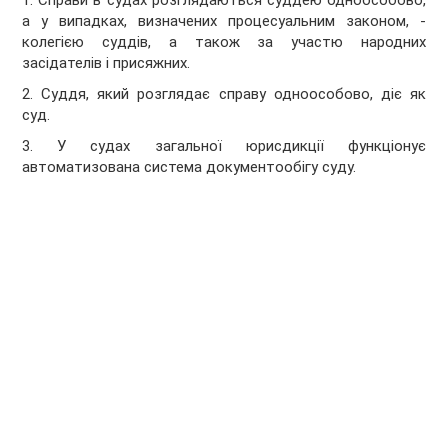
1. Справи в судах розглядаються суддею одноособово,
а у випадках, визначених процесуальним законом, -
колегією суддів, а також за участю народних
засідателів і присяжних.
2. Суддя, який розглядає справу одноособово, діє як
суд.
3. У судах загальної юрисдикції функціонує
автоматизована система документообігу суду.