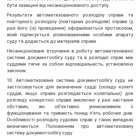
бути захищені від несанкціонованого доступу.
Результати автоматизованого розподілу справи та
повторного розподілу (повторних розподілів) справи (у
разі його (їх) проведення) оформлюються протоколом,
який підписується уповноваженими особами апарату
суду та додається до матеріалів справи.
Несанкціоноване втручання в роботу автоматизованої
системи документообігу суду та в розподіл справ між
суддями тягне за собою відповідальність, установлену
законом.
10. Автоматизована система документообігу суду не
застосовується для визначення судді (складу колегії
суддів, якщо справа розглядається колегіально) для
розгляду конкретної справи виключно у разі настання
обставин, які об’єктивно унеможливили її
функціонування та тривають понад п’ять робочих днів.
Особливості розподілу судових справ у таких випадках
визначаються Положенням про автоматизовану
систему документообігу суду.