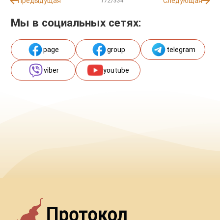
Предыдущая
Следующая
172/334
Мы в социальных сетях:
page
group
telegram
viber
youtube