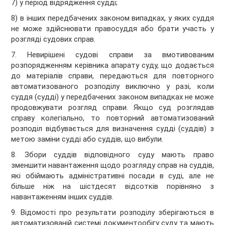
7) у період відрядження судді;
8) в інших передбачених законом випадках, у яких суддя
не може здійснювати правосуддя або брати участь у
розгляді судових справ.
7. Невирішені судові справи за вмотивованим
розпорядженням керівника апарату суду, що додається
до матеріалів справи, передаються для повторного
автоматизованого розподілу виключно у разі, коли
суддя (судді) у передбачених законом випадках не може
продовжувати розгляд справи. Якщо суд розглядав
справу колегіально, то повторний автоматизований
розподіл відбувається для визначення судді (суддів) з
метою заміни судді або суддів, що вибули.
8. Збори суддів відповідного суду мають право
зменшити навантаження щодо розгляду справ на суддів,
які обіймають адміністративні посади в суді, але не
більше ніж на шістдесят відсотків порівняно з
навантаженням інших суддів.
9. Відомості про результати розподілу зберігаються в
автоматизованій системі документообігу суду та мають