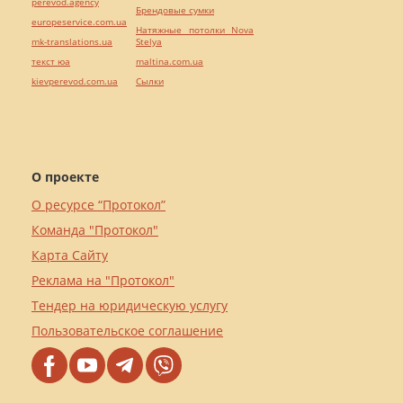
perevod.agency
Брендовые сумки
europeservice.com.ua
Натяжные потолки Nova
mk-translations.ua
Stelya
текст юа
maltina.com.ua
kievperevod.com.ua
Cылки
О проекте
О ресурсе “Протокол”
Команда "Протокол"
Карта Сайту
Реклама на "Протокол"
Тендер на юридическую услугу
Пользовательское соглашение