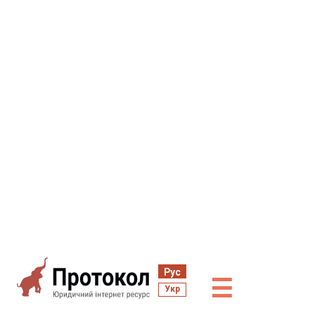
Рус
☰
Укр