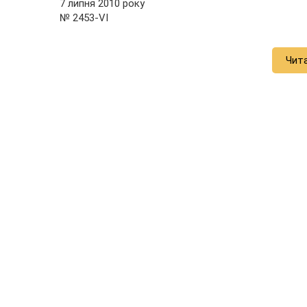
7 липня 2010 року
№ 2453-VI
Чит