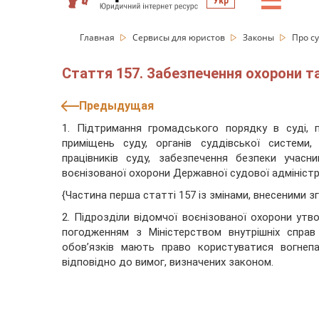
☰
Укр
Главная
Сервисы для юристов
Законы
Про су
Стаття 157. Забезпечення охорони т
Предыдущая
1. Підтримання громадського порядку в суді, 
приміщень суду, органів суддівської системи
працівників суду, забезпечення безпеки учасн
воєнізованої охорони Державної судової адміністра
{Частина перша статті 157 із змінами, внесеними з
2. Підрозділи відомчої воєнізованої охорони у
погодженням з Міністерством внутрішніх справ
обов’язків мають право користуватися вогнеп
відповідно до вимог, визначених законом.