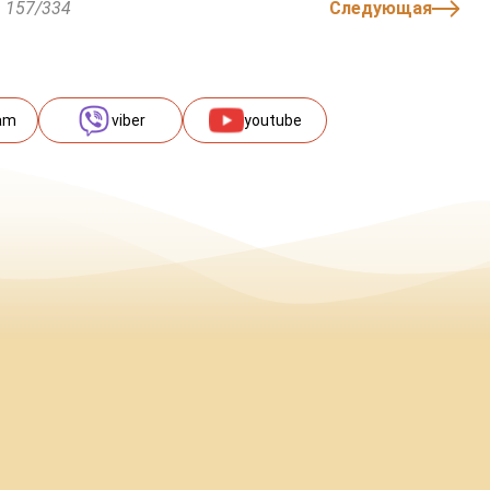
157/334
Следующая
am
viber
youtube