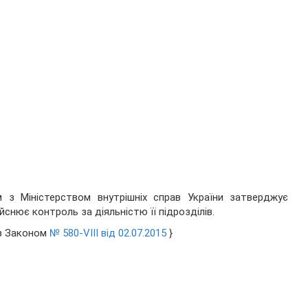
 з Міністерством внутрішніх справ України затверджує
снює контроль за діяльністю її підрозділів.
із Законом
№ 580-VIII від 02.07.2015
}