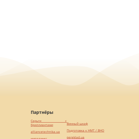
Партнёры
Серьги с
Винный шкаф
бриллиантами
Подготовка к НМТ / ВНО
alliancetechnika.ua
pereklad.ua
миралинкс