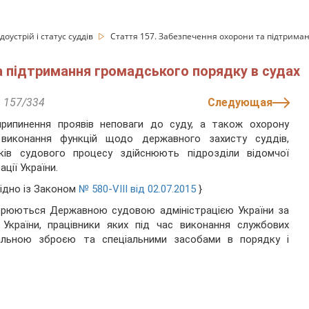
доустрій і статус суддів
Стаття 157. Забезпечення охорони та підтриман
а підтримання громадського порядку в судах
157/334
Следующая
припинення проявів неповаги до суду, а також охорону
, виконання функцій щодо державного захисту суддів,
иків судового процесу здійснюють підрозділи відомчої
ції України.
гідно із Законом
№ 580-VIII від 02.07.2015
}
творюються Державною судовою адміністрацією України за
 України, працівники яких під час виконання службових
альною зброєю та спеціальними засобами в порядку і