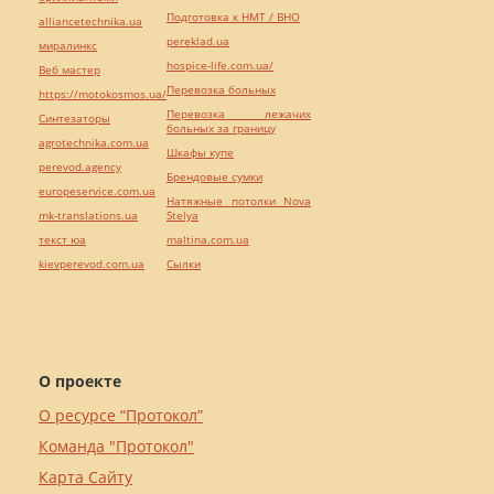
Подготовка к НМТ / ВНО
alliancetechnika.ua
pereklad.ua
миралинкс
hospice-life.com.ua/
Веб мастер
Перевозка больных
https://motokosmos.ua/
Перевозка лежачих
Синтезаторы
больных за границу
agrotechnika.com.ua
Шкафы купе
perevod.agency
Брендовые сумки
europeservice.com.ua
Натяжные потолки Nova
mk-translations.ua
Stelya
текст юа
maltina.com.ua
kievperevod.com.ua
Cылки
О проекте
О ресурсе “Протокол”
Команда "Протокол"
Карта Сайту