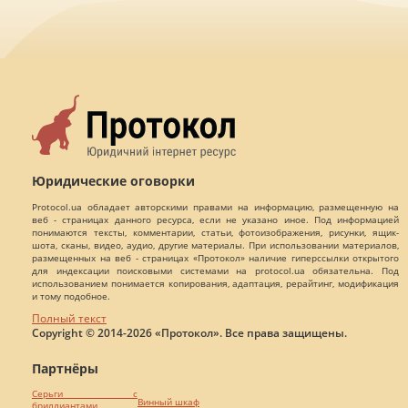
Юридические оговорки
Protocol.ua обладает авторскими правами на информацию, размещенную на
веб - страницах данного ресурса, если не указано иное. Под информацией
понимаются тексты, комментарии, статьи, фотоизображения, рисунки, ящик-
шота, сканы, видео, аудио, другие материалы. При использовании материалов,
размещенных на веб - страницах «Протокол» наличие гиперссылки открытого
для индексации поисковыми системами на protocol.ua обязательна. Под
использованием понимается копирования, адаптация, рерайтинг, модификация
и тому подобное.
Полный текст
Copyright © 2014-2026 «Протокол». Все права защищены.
Партнёры
Серьги с
Винный шкаф
бриллиантами