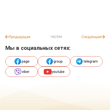
Предыдущая
Следующая
142/334
Мы в социальных сетях:
page
group
telegram
viber
youtube