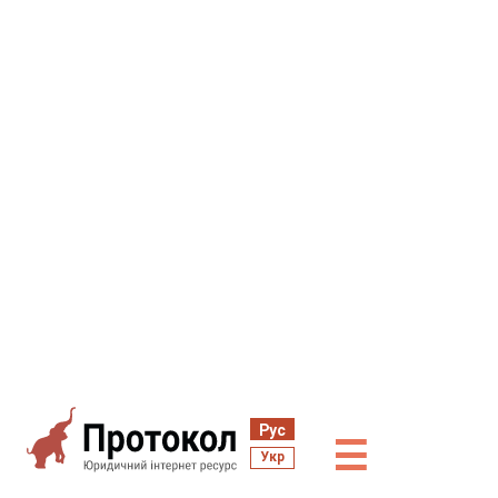
Рус
☰
Укр