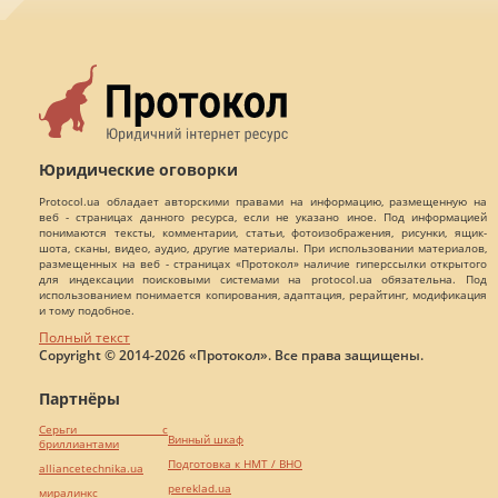
Юридические оговорки
Protocol.ua обладает авторскими правами на информацию, размещенную на
веб - страницах данного ресурса, если не указано иное. Под информацией
понимаются тексты, комментарии, статьи, фотоизображения, рисунки, ящик-
шота, сканы, видео, аудио, другие материалы. При использовании материалов,
размещенных на веб - страницах «Протокол» наличие гиперссылки открытого
для индексации поисковыми системами на protocol.ua обязательна. Под
использованием понимается копирования, адаптация, рерайтинг, модификация
и тому подобное.
Полный текст
Copyright © 2014-2026 «Протокол». Все права защищены.
Партнёры
Серьги с
Винный шкаф
бриллиантами
Подготовка к НМТ / ВНО
alliancetechnika.ua
pereklad.ua
миралинкс