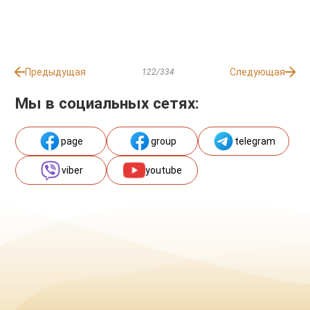
Предыдущая
Следующая
122/334
Мы в социальных сетях:
page
group
telegram
viber
youtube