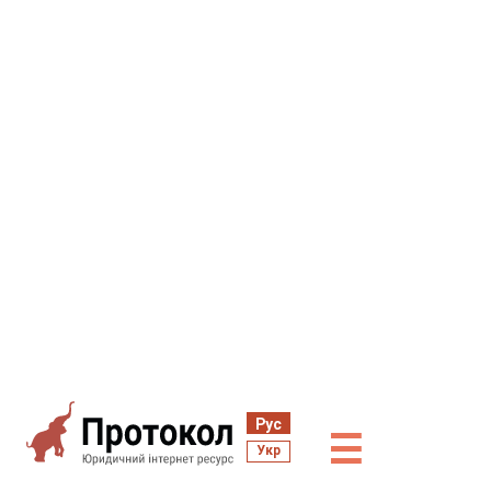
Рус
☰
Укр