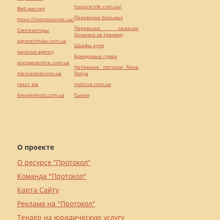
hospice-life.com.ua/
Веб мастер
Перевозка больных
https://motokosmos.ua/
Перевозка лежачих
Синтезаторы
больных за границу
agrotechnika.com.ua
Шкафы купе
perevod.agency
Брендовые сумки
europeservice.com.ua
Натяжные потолки Nova
mk-translations.ua
Stelya
текст юа
maltina.com.ua
kievperevod.com.ua
Cылки
О проекте
О ресурсе “Протокол”
Команда "Протокол"
Карта Сайту
Реклама на "Протокол"
Тендер на юридическую услугу