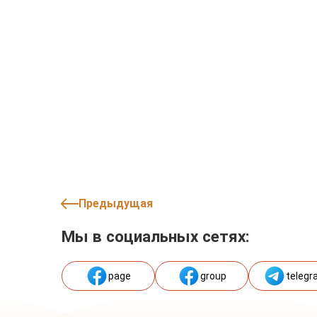
Предыдущая
Мы в социальных сетях:
page
group
telegr