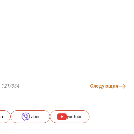
121/334
Следующая
am
viber
youtube