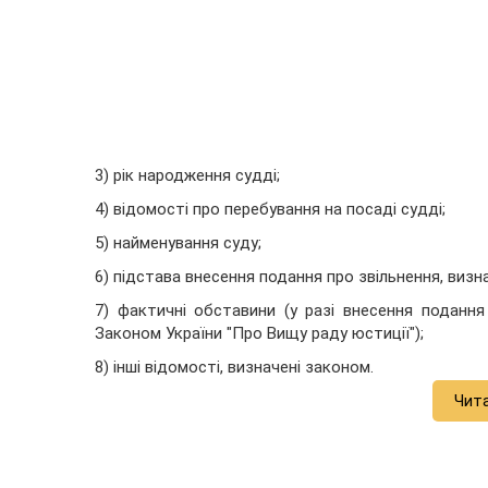
3) рік народження судді;
4) відомості про перебування на посаді судді;
5) найменування суду;
6) підстава внесення подання про звільнення, визн
7) фактичні обставини (у разі внесення подання
Законом України "Про Вищу раду юстиції");
8) інші відомості, визначені законом.
Чит