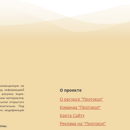
 размещенную на
О проекте
Под информацией
 рисунки, ящик-
ании материалов,
О ресурсе “Протокол”
сылки открытого
язательна. Под
Команда "Протокол"
нг, модификация
Карта Сайту
Реклама на "Протокол"
ены.