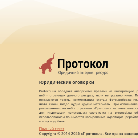
Юридические оговорки
Protocol.ua обладает авторскими правами на информацию,
веб - страницах данного ресурса, если не указано иное. 
понимаются тексты, комментарии, статьи, фотоизображения,
шота, сканы, видео, аудио, другие материалы. При использов
размещенных на веб - страницах «Протокол» наличие гиперс
для индексации поисковыми системами на protocol.ua об
использованием понимается копирования, адаптация, рерайти
и тому подобное.
Полный текст
Copyright © 2014-2026 «Протокол». Все права защищ