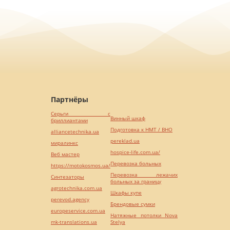
Партнёры
Серьги с
Винный шкаф
бриллиантами
Подготовка к НМТ / ВНО
alliancetechnika.ua
pereklad.ua
миралинкс
hospice-life.com.ua/
Веб мастер
Перевозка больных
https://motokosmos.ua/
Перевозка лежачих
Синтезаторы
больных за границу
agrotechnika.com.ua
Шкафы купе
perevod.agency
Брендовые сумки
europeservice.com.ua
Натяжные потолки Nova
mk-translations.ua
Stelya