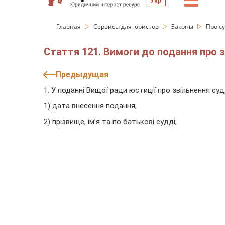
☰
Укр
Главная
Сервисы для юристов
Законы
Про су
Стаття 121. Вимоги до подання про з
Предыдущая
1. У поданні Вищої ради юстиції про звільнення су
1) дата внесення подання;
2) прізвище, ім’я та по батькові судді;