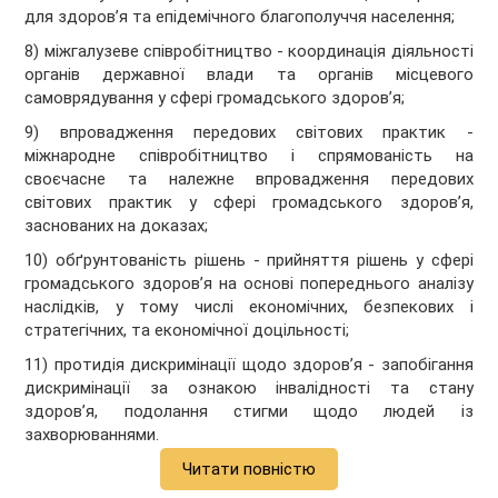
для здоров’я та епідемічного благополуччя населення;
8) міжгалузеве співробітництво - координація діяльності
органів державної влади та органів місцевого
самоврядування у сфері громадського здоров’я;
9) впровадження передових світових практик -
міжнародне співробітництво і спрямованість на
своєчасне та належне впровадження передових
світових практик у сфері громадського здоров’я,
заснованих на доказах;
10) обґрунтованість рішень - прийняття рішень у сфері
громадського здоров’я на основі попереднього аналізу
наслідків, у тому числі економічних, безпекових і
стратегічних, та економічної доцільності;
11) протидія дискримінації щодо здоров’я - запобігання
дискримінації за ознакою інвалідності та стану
здоров’я, подолання стигми щодо людей із
захворюваннями.
Читати повністю