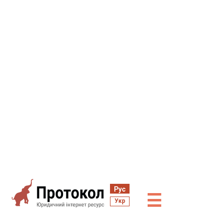
Рус
☰
Укр