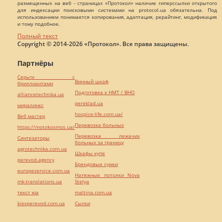
размещенных на веб - страницах «Протокол» наличие гиперссылки открытого
для индексации поисковыми системами на protocol.ua обязательна. Под
использованием понимается копирования, адаптация, рерайтинг, модификация
и тому подобное.
Полный текст
Copyright © 2014-2026 «Протокол». Все права защищены.
Партнёры
Серьги с
Винный шкаф
бриллиантами
Подготовка к НМТ / ВНО
alliancetechnika.ua
pereklad.ua
миралинкс
hospice-life.com.ua/
Веб мастер
Перевозка больных
https://motokosmos.ua/
Перевозка лежачих
Синтезаторы
больных за границу
agrotechnika.com.ua
Шкафы купе
perevod.agency
Брендовые сумки
europeservice.com.ua
Натяжные потолки Nova
mk-translations.ua
Stelya
текст юа
maltina.com.ua
kievperevod.com.ua
Cылки