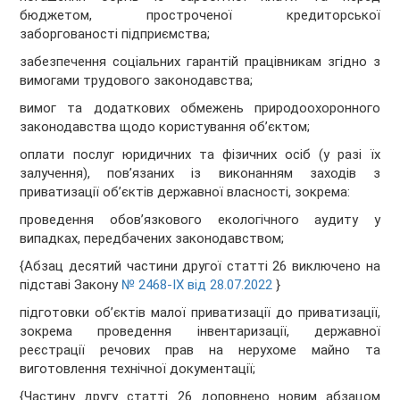
бюджетом, простроченої кредиторської
заборгованості підприємства;
забезпечення соціальних гарантій працівникам згідно з
вимогами трудового законодавства;
вимог та додаткових обмежень природоохоронного
законодавства щодо користування об’єктом;
оплати послуг юридичних та фізичних осіб (у разі їх
залучення), пов’язаних із виконанням заходів з
приватизації об’єктів державної власності, зокрема:
проведення обов’язкового екологічного аудиту у
випадках, передбачених законодавством;
{Абзац десятий частини другої статті 26 виключено на
підставі Закону
№ 2468-IX від 28.07.2022
}
підготовки об’єктів малої приватизації до приватизації,
зокрема проведення інвентаризації, державної
реєстрації речових прав на нерухоме майно та
виготовлення технічної документації;
{Частину другу статті 26 доповнено новим абзацом