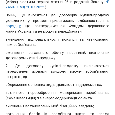
{Абзац частини першої статті 26 в редакції Закону
№
2468-IX від 28.07.2022
}
Зміни, що вносяться до договорів купівлі-продажу,
укладених у процесі приватизації, здійснюються в
порядку
, що затверджується Фондом державного
майна України, та не можуть передбачати:
зменшення відповідальності покупця за невиконання
ним зобов’язань;
зменшення загального обсягу інвестицій, визначених
договором купівлі-продажу.
2. До договору купівлі-продажу включаються
передбачені умовами аукціону, викупу зобов’язання
сторін щодо:
збереження основних видів діяльності підприємства;
технічного переозброєння, модернізації виробництва
(сума інвестицій) та енергомодернізації об’єкта;
виконання встановлених мобілізаційних завдань;
погашення боргів із заробітної плати та перед