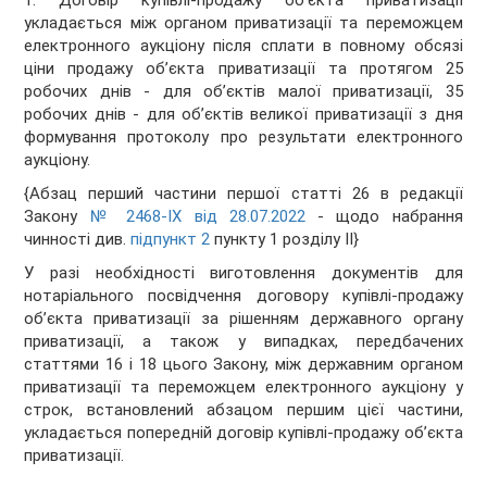
1. Договір купівлі-продажу об’єкта приватизації
укладається між органом приватизації та переможцем
електронного аукціону після сплати в повному обсязі
ціни продажу об’єкта приватизації та протягом 25
робочих днів - для об’єктів малої приватизації, 35
робочих днів - для об’єктів великої приватизації з дня
формування протоколу про результати електронного
аукціону.
{Абзац перший частини першої статті 26 в редакції
Закону
№ 2468-IX від 28.07.2022
- щодо набрання
чинності див.
підпункт 2
пункту 1 розділу II}
У разі необхідності виготовлення документів для
нотаріального посвідчення договору купівлі-продажу
об’єкта приватизації за рішенням державного органу
приватизації, а також у випадках, передбачених
статтями 16 і 18 цього Закону, між державним органом
приватизації та переможцем електронного аукціону у
строк, встановлений абзацом першим цієї частини,
укладається попередній договір купівлі-продажу об’єкта
приватизації.