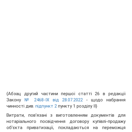
{Абзац другий частини першої статті 26 в редакції
Закону
№ 2468-IX від 28.07.2022
- щодо набрання
чинності див.
підпункт 2
пункту 1 розділу II}
Витрати, пов’язані з виготовленням документів для
нотаріального посвідчення договору купівлі-продажу
об’єкта приватизації, покладаються на переможця