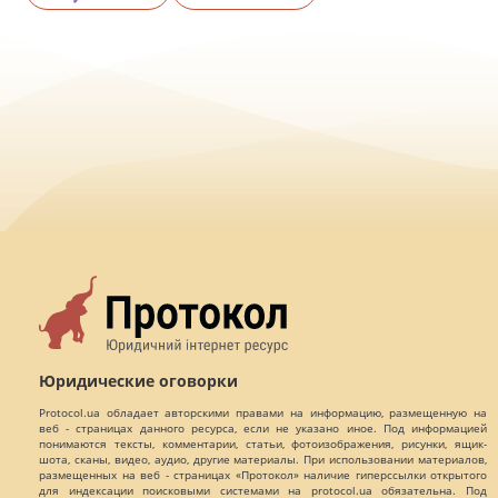
Юридические оговорки
Protocol.ua обладает авторскими правами на информацию, размещенную на
веб - страницах данного ресурса, если не указано иное. Под информацией
понимаются тексты, комментарии, статьи, фотоизображения, рисунки, ящик-
шота, сканы, видео, аудио, другие материалы. При использовании материалов,
размещенных на веб - страницах «Протокол» наличие гиперссылки открытого
для индексации поисковыми системами на protocol.ua обязательна. Под