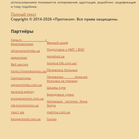
использованием понимается копирования, адаптация, рерайтинг, модификация
и тому подобное.
Полный текст
Copyright © 2014-2026 «Протокол». Все права защищены.
Партнёры
Серьги с
Винный шкаф
бриллиантами
Подготовка к НМТ / ВНО
alliancetechnika.ua
pereklad.ua
миралинкс
hospice-life.com.ua/
Веб мастер
Перевозка больных
https://motokosmos.ua/
Перевозка лежачих
Синтезаторы
больных за границу
agrotechnika.com.ua
Шкафы купе
perevod.agency
Брендовые сумки
europeservice.com.ua
Натяжные потолки Nova
mk-translations.ua
Stelya
текст юа
maltina.com.ua
kievperevod.com.ua
Cылки