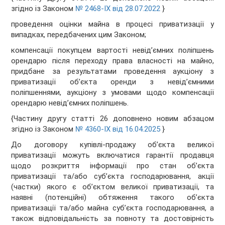
згідно із Законом
№ 2468-IX від 28.07.2022
}
проведення оцінки майна в процесі приватизації у
випадках, передбачених цим Законом;
компенсації покупцем вартості невід’ємних поліпшень
орендарю після переходу права власності на майно,
придбане за результатами проведення аукціону з
приватизації об’єкта оренди з невід’ємними
поліпшеннями, аукціону з умовами щодо компенсації
орендарю невід’ємних поліпшень.
{Частину другу статті 26 доповнено новим абзацом
згідно із Законом
№ 4360-IX від 16.04.2025
}
До договору купівлі-продажу об’єкта великої
приватизації можуть включатися гарантії продавця
щодо розкриття інформації про стан об’єкта
приватизації та/або суб’єкта господарювання, акції
(частки) якого є об’єктом великої приватизації, та
наявні (потенційні) обтяження такого об’єкта
приватизації та/або майна суб’єкта господарювання, а
також відповідальність за повноту та достовірність