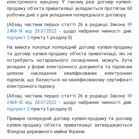
електронного аукціону. У такому разі договір купівлі-
продажу об’єкта приватизації укладається протягом 60
робочих днів з дня укладення попереднього договору.
{Абзац частини першої статті 26 в редакції Закону
№
2468-IX від 28.07.2022
- щодо набрання чинності див.
підпункт 2
пункту 1 розділу II}
На вимогу покупця попередній договір купівлі-продажу
та договір купівлі-продажу об’єкта приватизації, які не
потребують нотаріального посвідчення, можуть бути
укладені у формі електронного документа та підписані
шляхом накладення кваліфікованих електронних
підписів, що базуються на кваліфікованому сертифікаті
електронного підпису.
{Абзац частини першої статті 26 в редакції Закону
№
2468-IX від 28.07.2022
- щодо набрання чинності див.
підпункт 2
пункту 1 розділу II}
Примірні попередній договір купівлі-продажу та договір
купівлі-продажу об’єкта приватизації затверджуються
Фондом державного майна України.