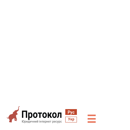
Рус
☰
Укр