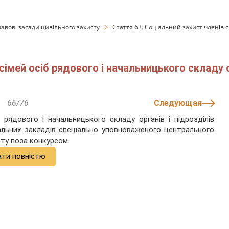
равові засади цивільного захисту
Стаття 63. Соціальний захист членів с
сімей осіб рядового і начальницького складу о
66/76
Следующая
рядового і начальницького складу органів і підрозділів
альних закладів спеціально уповноваженого центрального
сту поза конкурсом.
ати повністю