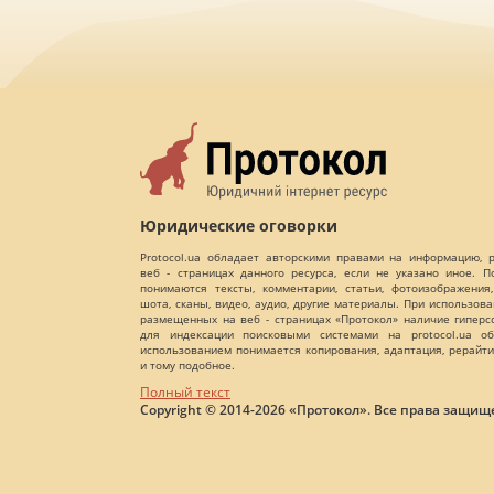
Юридические оговорки
Protocol.ua обладает авторскими правами на информацию,
веб - страницах данного ресурса, если не указано иное. 
понимаются тексты, комментарии, статьи, фотоизображения,
шота, сканы, видео, аудио, другие материалы. При использов
размещенных на веб - страницах «Протокол» наличие гиперс
для индексации поисковыми системами на protocol.ua об
использованием понимается копирования, адаптация, рерайти
и тому подобное.
Полный текст
Copyright © 2014-2026 «Протокол». Все права защищ