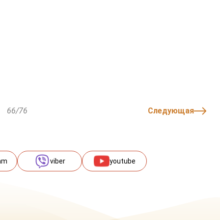
66/76
Следующая
am
viber
youtube