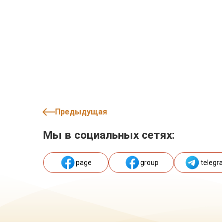
Предыдущая
Мы в социальных сетях:
page
group
telegr