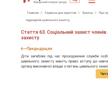
☰
Укр
Главная
Сервисы для юристов
Законы
Про п
підрозділів цивільного захисту
Стаття 63. Соціальний захист членів 
захисту
Предыдущая
Діти загиблих під час проходження служби осіб 
цивільного захисту мають право вступу до навч
органу виконавчої влади з питань цивільного захи
Чит