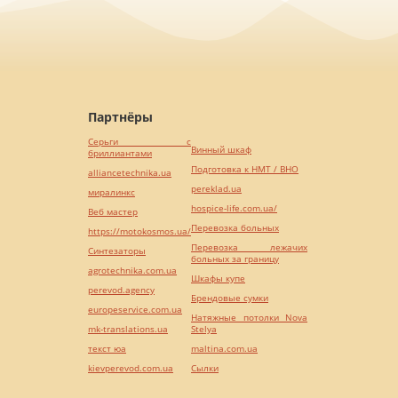
Партнёры
Серьги с
Винный шкаф
бриллиантами
Подготовка к НМТ / ВНО
alliancetechnika.ua
pereklad.ua
миралинкс
hospice-life.com.ua/
Веб мастер
Перевозка больных
https://motokosmos.ua/
Перевозка лежачих
Синтезаторы
больных за границу
agrotechnika.com.ua
Шкафы купе
perevod.agency
Брендовые сумки
europeservice.com.ua
Натяжные потолки Nova
mk-translations.ua
Stelya
текст юа
maltina.com.ua
kievperevod.com.ua
Cылки