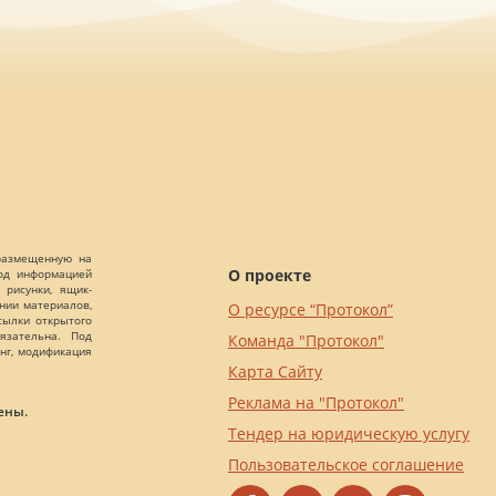
 размещенную на
О проекте
Под информацией
 рисунки, ящик-
ании материалов,
О ресурсе “Протокол”
сылки открытого
язательна. Под
Команда "Протокол"
нг, модификация
Карта Сайту
Реклама на "Протокол"
ены.
Тендер на юридическую услугу
Пользовательское соглашение