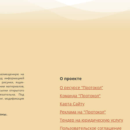
 размещенную на
О проекте
Под информацией
 рисунки, ящик-
ании материалов,
О ресурсе “Протокол”
сылки открытого
язательна. Под
Команда "Протокол"
нг, модификация
Карта Сайту
Реклама на "Протокол"
ены.
Тендер на юридическую услугу
Пользовательское соглашение