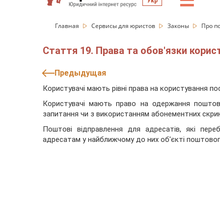
☰
Укр
Главная
Сервисы для юристов
Законы
Про п
Стаття 19. Права та обов'язки корис
Предыдущая
Користувачі мають рівні права на користування пос
Користувачі мають право на одержання поштов
запитання чи з використанням абонементних скри
Поштові відправлення для адресатів, які пер
адресатам у найближчому до них об'єкті поштового