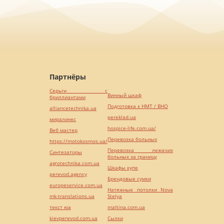
Партнёры
Серьги с
Винный шкаф
бриллиантами
Подготовка к НМТ / ВНО
alliancetechnika.ua
pereklad.ua
миралинкс
hospice-life.com.ua/
Веб мастер
Перевозка больных
https://motokosmos.ua/
Перевозка лежачих
Синтезаторы
больных за границу
agrotechnika.com.ua
Шкафы купе
perevod.agency
Брендовые сумки
europeservice.com.ua
Натяжные потолки Nova
mk-translations.ua
Stelya
текст юа
maltina.com.ua
kievperevod.com.ua
Cылки