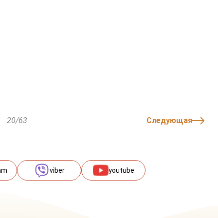
20/63
Следующая
am
viber
youtube