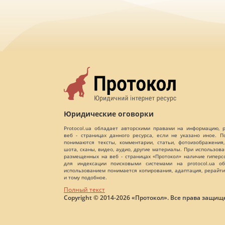
Юридические оговорки
Protocol.ua обладает авторскими правами на информацию,
веб - страницах данного ресурса, если не указано иное. 
понимаются тексты, комментарии, статьи, фотоизображения,
шота, сканы, видео, аудио, другие материалы. При использов
размещенных на веб - страницах «Протокол» наличие гиперс
для индексации поисковыми системами на protocol.ua об
использованием понимается копирования, адаптация, рерайти
и тому подобное.
Полный текст
Copyright © 2014-2026 «Протокол». Все права защищ