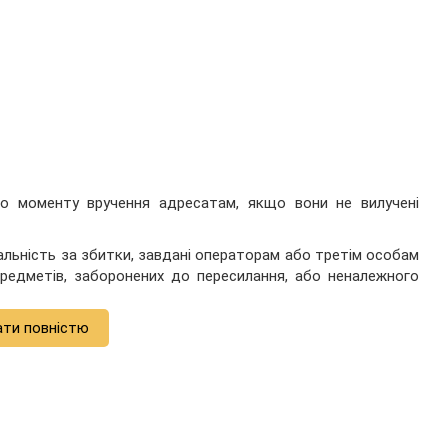
до моменту вручення адресатам, якщо вони не вилучені
альність за збитки, завдані операторам або третім особам
редметів, заборонених до пересилання, або неналежного
ати повністю