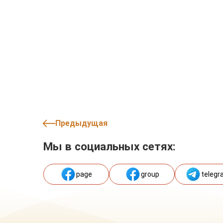
Предыдущая
Мы в социальных сетях:
page
group
telegr