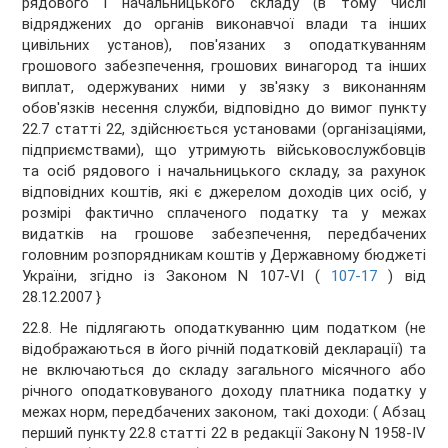
рядового і начальницького складу (в тому числі
відряджених до органів виконавчої влади та інших
цивільних установ), пов'язаних з оподаткуванням
грошового забезпечення, грошових винагород та інших
виплат, одержуваних ними у зв'язку з виконанням
обов'язків несення служби, відповідно до вимог пункту
22.7 статті 22, здійснюється установами (організаціями,
підприємствами), що утримують військовослужбовців
та осіб рядового і начальницького складу, за рахунок
відповідних коштів, які є джерелом доходів цих осіб, у
розмірі фактично сплаченого податку та у межах
видатків на грошове забезпечення, передбачених
головним розпорядникам коштів у Державному бюджеті
України, згідно із Законом N 107-VI (
107-17
) від
28.12.2007 }
22.8. Не підлягають оподаткуванню цим податком (не
відображаються в його річній податковій декларації) та
не включаються до складу загального місячного або
річного оподатковуваного доходу платника податку у
межах норм, передбачених законом, такі доходи: ( Абзац
перший пункту 22.8 статті 22 в редакції Закону N 1958-IV