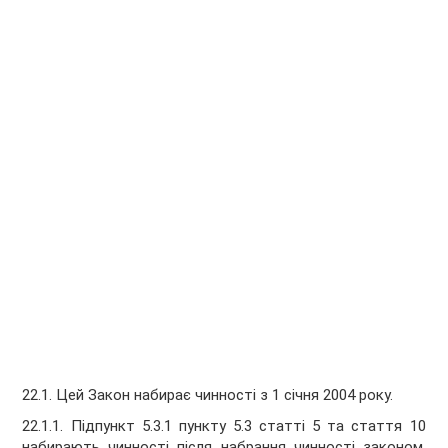
22.1. Цей Закон набирає чинності з 1 січня 2004 року.
22.1.1. Підпункт 5.3.1 пункту 5.3 статті 5 та стаття 10
набирають чинності після набрання чинності законом,