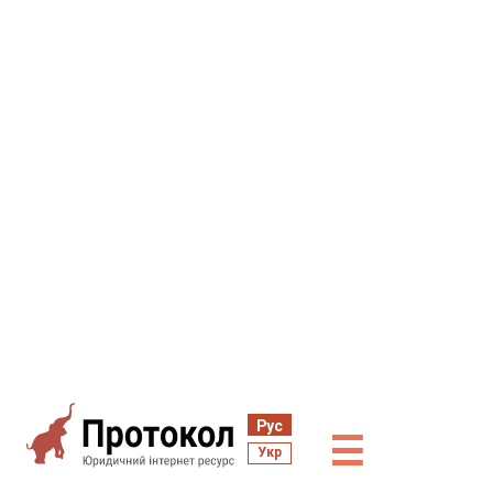
Рус
☰
Укр