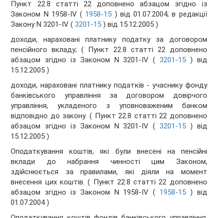
Пункт 22.8 статті 22 доповнено абзацом згідно із
Законом N 1958-IV (
1958-15
) від 01.07.2004; в редакції
Закону N 3201-IV (
3201-15
) від 15.12.2005 )
доходи, нараховані платнику податку за договором
пенсійного вкладу; ( Пункт 22.8 статті 22 доповнено
абзацом згідно із Законом N 3201-IV (
3201-15
) від
15.12.2005 )
доходи, нараховані платнику податків - учаснику фонду
банківського управління за договором довірчого
управління, укладеного з уповноваженим банком
відповідно до закону. ( Пункт 22.8 статті 22 доповнено
абзацом згідно із Законом N 3201-IV (
3201-15
) від
15.12.2005 )
Оподаткування коштів, які були внесені на пенсійні
вклади до набрання чинності цим Законом,
здійснюється за правилами, які діяли на момент
внесення цих коштів. ( Пункт 22.8 статті 22 доповнено
абзацом згідно із Законом N 1958-IV (
1958-15
) від
01.07.2004 )
Оподаткування коштів фондів банківського управління,