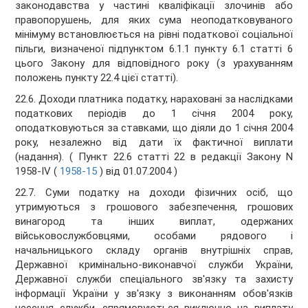
законодавства у частині кваліфікації злочинів або
правопорушень, для яких сума неоподатковуваного
мінімуму встановлюється на рівні податкової соціальної
пільги, визначеної підпунктом 6.1.1 пункту 6.1 статті 6
цього Закону для відповідного року (з урахуванням
положень пункту 22.4 цієї статті).
22.6. Доходи платника податку, нараховані за наслідками
податкових періодів до 1 січня 2004 року,
оподатковуються за ставками, що діяли до 1 січня 2004
року, незалежно від дати їх фактичної виплати
(надання). ( Пункт 22.6 статті 22 в редакції Закону N
1958-IV (
1958-15
) від 01.07.2004 )
22.7. Суми податку на доходи фізичних осіб, що
утримуються з грошового забезпечення, грошових
винагород та інших виплат, одержаних
військовослужбовцями, особами рядового і
начальницького складу органів внутрішніх справ,
Державної кримінально-виконавчої служби України,
Державної служби спеціального зв'язку та захисту
інформації України у зв'язку з виконанням обов'язків