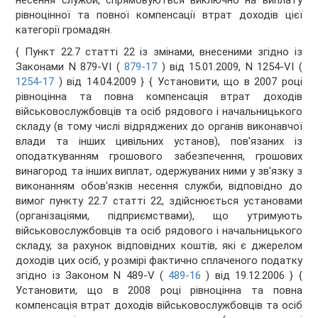
несення служби, спрямовуються виключно на виплату
рівноцінної та повної компенсації втрат доходів цієї
категорії громадян.
{ Пункт 22.7 статті 22 із змінами, внесеними згідно із
Законами N 879-VI (
879-17
) від 15.01.2009, N 1254-VI (
1254-17
) від 14.04.2009 }
{ Установити, що в 2007 році
рівноцінна та повна компенсація втрат доходів
військовослужбовців та осіб рядового і начальницького
складу (в тому числі відряджених до органів виконавчої
влади та інших цивільних установ), пов'язаних із
оподаткуванням грошового забезпечення, грошових
винагород та інших виплат, одержуваних ними у зв'язку з
виконанням обов'язків несення служби, відповідно до
вимог пункту 22.7 статті 22, здійснюється установами
(організаціями, підприємствами), що утримують
військовослужбовців та осіб рядового і начальницького
складу, за рахунок відповідних коштів, які є джерелом
доходів цих осіб, у розмірі фактично сплаченого податку
згідно із Законом N 489-V (
489-16
) від 19.12.2006 }
{
Установити, що в 2008 році рівноцінна та повна
компенсація втрат доходів військовослужбовців та осіб