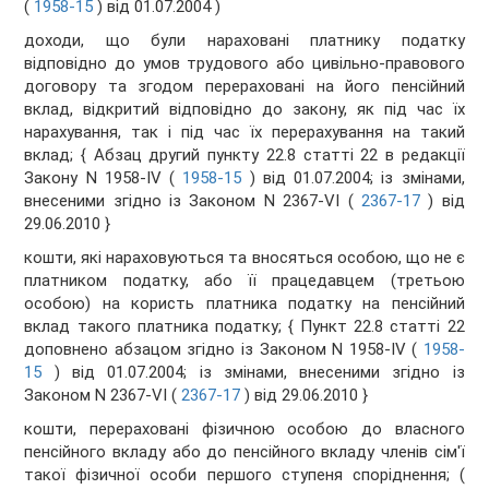
(
1958-15
) від 01.07.2004 )
доходи, що були нараховані платнику податку
відповідно до умов трудового або цивільно-правового
договору та згодом перераховані на його пенсійний
вклад, відкритий відповідно до закону, як під час їх
нарахування, так і під час їх перерахування на такий
вклад;
{ Абзац другий пункту 22.8 статті 22 в редакції
Закону N 1958-IV (
1958-15
) від 01.07.2004; із змінами,
внесеними згідно із Законом N 2367-VI (
2367-17
) від
29.06.2010 }
кошти, які нараховуються та вносяться особою, що не є
платником податку, або її працедавцем (третьою
особою) на користь платника податку на пенсійний
вклад такого платника податку;
{ Пункт 22.8 статті 22
доповнено абзацом згідно із Законом N 1958-IV (
1958-
15
) від 01.07.2004; із змінами, внесеними згідно із
Законом N 2367-VI (
2367-17
) від 29.06.2010 }
кошти, перераховані фізичною особою до власного
пенсійного вкладу або до пенсійного вкладу членів сім'ї
такої фізичної особи першого ступеня споріднення; (