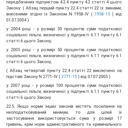
передбачених підпунктом 4.2.4 пункту 4.2 статті 4 цього
Закону: ( Абзац перший пункту 22.4 статті 22 із змінами,
внесеними згідно із Законом N 1958-IV (
1958-15
) від
01.07.2004 )
у 2004 році - у розмірі 30 процентів суми податкової
соціальної пільги, визначеної у підпункті 6.1.1 пункту 6.1
статті 6 цього Закону;
у 2005 році - у розмірі 50 процентів суми податкової
соціальної пільги, визначеної у підпункті 6.1.1 пункту 6.1
статті 6 цього Закону;
( Абзац четвертий пункту 22.4 статті 22 виключено на
підставі Закону N 2771-IV (
2771-15
) від 07.07.2005 )
у 2007 році - у розмірі 100 процентів суми податкової
соціальної пільги, визначеної у підпункті 6.1.1 пункту 6.1
статті 6 цього Закону.
22.5. Якщо норми інших законів містять посилання на
неоподатковуваний мінімум, то для цілей їх
застосування використовується сума у розмірі 17
гривень, крім норм адміністративного та кримінального