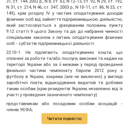
31, ст. 144; 2002 р., N 8, ст. 63, N 12-13, ст. 92, N 29, ст. 192,
N 31, ст. 214, N 46, ст. 347; 2003 р., N 10-11, ст. 86, N 23, ст.
149), крім розділу IV у частині оподаткування доходів
фізичних осіб від зайняття підприємницькою діяльністю,
який застосовується з урахуванням положень пункту
9.12 статті 9 цього Закону та діє до набрання чинності
спеціальним законом з питань оподаткування фізичних
осіб - суб'єктів підприємницької діяльності.
22.10-1. Не підлягають оподаткуванню кошти, що
сплачені за роботи та/або послуги, виконані та надані на
території України або за її межами у період проведення
фінальної частини чемпіонату Європи 2012 року з
футболу в Україні, зокрема (але не виключно) у вигляді
заробітної плати, відшкодування видатків та добових
таким особам (крім резидентів України, незалежно від їх
участі у проведенні зазначеного чемпіонату):
представникам або посадовим особам асоціацій -
членів УЄФА;
Читати повністю