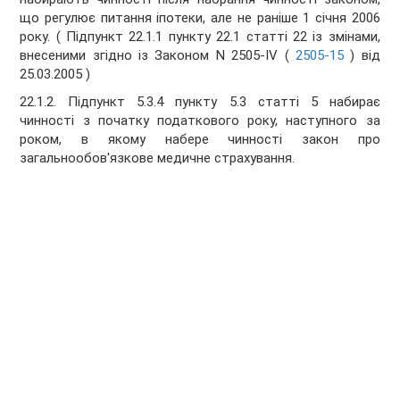
що регулює питання іпотеки, але не раніше 1 січня 2006
року. ( Підпункт 22.1.1 пункту 22.1 статті 22 із змінами,
внесеними згідно із Законом N 2505-IV (
2505-15
) від
25.03.2005 )
22.1.2. Підпункт 5.3.4 пункту 5.3 статті 5 набирає
чинності з початку податкового року, наступного за
роком, в якому набере чинності закон про
загальнообов'язкове медичне страхування.