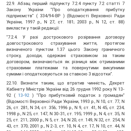
22.9. Абзац перший підпункту 7.2.4 пункту 7.2 статті 7
Закону України "Про оподаткування прибутку
підприємств" ( 334/94-ВР ) (Відомості Верховної Ради
України, 1997 р., N 27, ст. 181; 2003 р., N 12, ст. 88)
викласти у такій редакції:
"7.2.4. У разі дострокового розірвання договору
довгострокового страхування життя, протягом
визначеного пунктом 1.37 цього Закону граничного
строку, доходи, одержані страховиком за таким
договором, визначаються як різниця між отриманими
страховими платежами та повернутими викупними
сумами і оподатковуються за ставкою 3 відсотки".
22.10. Визнати таким, що втратив чинність, Декрет
Кабінету Міністрів України від 26 грудня 1992 року N 13-
92 (
13-92
) "Про прибутковий податок з громадян"
(Відомості Верховної Ради України, 1993 р., N 10, ст. 77, N
26, ст. 281, N 34, ст. 356; 1996 р., N 9, ст. 41, N 45, ст. 234;
1998 р., N 25, ст. 147, N 30-31, ст. 195; 1999 р., N 4, ст. 35, N
25, ст. 211; 2000 р., N 5, ст. 34, N 20, ст. 149, N 32, ст. 254, N
43, ст. 370; 2001 р., N 2-3, ст. 10, N 4, ст. 17, N 10, ст. 44, N