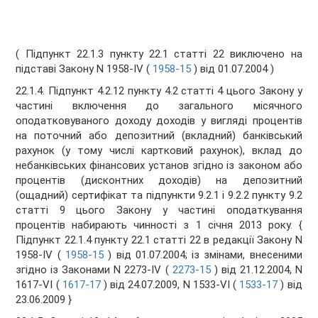
( Підпункт 22.1.3 пункту 22.1 статті 22 виключено на
підставі Закону N 1958-IV (
1958-15
) від 01.07.2004 )
22.1.4. Підпункт 4.2.12 пункту 4.2 статті 4 цього Закону у
частині включення до загального місячного
оподатковуваного доходу доходів у вигляді процентів
на поточний або депозитний (вкладний) банківський
рахунок (у тому числі картковий рахунок), вклад до
небанківських фінансових установ згідно із законом або
процентів (дисконтних доходів) на депозитний
(ощадний) сертифікат та підпункти 9.2.1 і 9.2.2 пункту 9.2
статті 9 цього Закону у частині оподаткування
процентів набирають чинності з 1 січня 2013 року.
{
Підпункт 22.1.4 пункту 22.1 статті 22 в редакції Закону N
1958-IV (
1958-15
) від 01.07.2004; із змінами, внесеними
згідно із Законами N 2273-IV (
2273-15
) від 21.12.2004, N
1617-VI (
1617-17
) від 24.07.2009, N 1533-VI (
1533-17
) від
23.06.2009 }