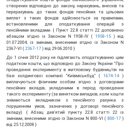
створених відповідно до закону, нарахувань, внесків та
перерахувань до таких фондів пенсійних та цільових
виплат з таких фондів здійснюється за правилами,
встановленими для оподаткування операцій з
пенсійними вкладами.
{ Пункт 22.8 статті 22 доповнено
абзацом згідно із Законом N 1958-IV (
1958-15
) від
01.07.2004; із змінами, внесеними згідно із Законом N
2367-VI (
2367-17
) від 29.06.2010 }
До 1 січня 2012 року не підлягають оподаткуванню цим
податком кошти, що відповідно до Закону України "Про
проведення експерименту в житловому будівництві на
базі холдингової компанії "Київміськбуд" (
1674-14
)
виплачуються фізичним особам згідно з договорами
пенсійних вкладів, укладеними в період проведення
такого експерименту (за винятком випадків, коли кошти
знімаються вкладником з пенсійного рахунка з
порушенням умов, зазначених у договорі пенсійного
вкладу).
{ Абзац дев'ятий пункту 22.8 статті 22 із
змінами, внесеними згідно із Законом N 800-VI (
800-17
)
від 25.12.2008 }