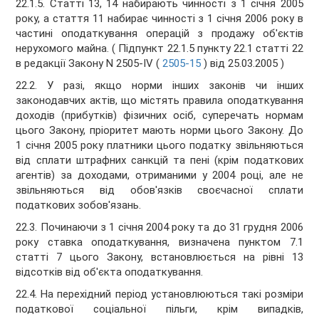
22.1.5. Статті 13, 14 набирають чинності з 1 січня 2005
року, а стаття 11 набирає чинності з 1 січня 2006 року в
частині оподаткування операцій з продажу об'єктів
нерухомого майна. ( Підпункт 22.1.5 пункту 22.1 статті 22
в редакції Закону N 2505-IV (
2505-15
) від 25.03.2005 )
22.2. У разі, якщо норми інших законів чи інших
законодавчих актів, що містять правила оподаткування
доходів (прибутків) фізичних осіб, суперечать нормам
цього Закону, пріоритет мають норми цього Закону. До
1 січня 2005 року платники цього податку звільняються
від сплати штрафних санкцій та пені (крім податкових
агентів) за доходами, отриманими у 2004 році, але не
звільняються від обов'язків своєчасної сплати
податкових зобов'язань.
22.3. Починаючи з 1 січня 2004 року та до 31 грудня 2006
року ставка оподаткування, визначена пунктом 7.1
статті 7 цього Закону, встановлюється на рівні 13
відсотків від об'єкта оподаткування.
22.4. На перехідний період установлюються такі розміри
податкової соціальної пільги, крім випадків,