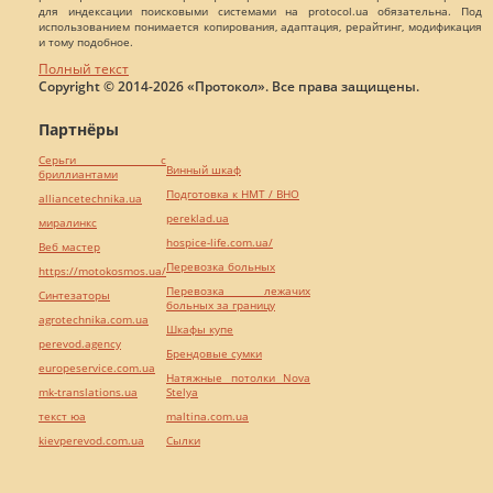
для индексации поисковыми системами на protocol.ua обязательна. Под
использованием понимается копирования, адаптация, рерайтинг, модификация
и тому подобное.
Полный текст
Copyright © 2014-2026 «Протокол». Все права защищены.
Партнёры
Серьги с
Винный шкаф
бриллиантами
Подготовка к НМТ / ВНО
alliancetechnika.ua
pereklad.ua
миралинкс
hospice-life.com.ua/
Веб мастер
Перевозка больных
https://motokosmos.ua/
Перевозка лежачих
Синтезаторы
больных за границу
agrotechnika.com.ua
Шкафы купе
perevod.agency
Брендовые сумки
europeservice.com.ua
Натяжные потолки Nova
mk-translations.ua
Stelya
текст юа
maltina.com.ua
kievperevod.com.ua
Cылки