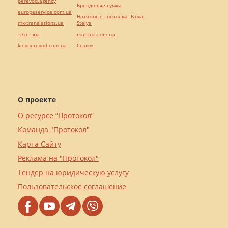
perevod.agency
Брендовые сумки
europeservice.com.ua
Натяжные потолки Nova
mk-translations.ua
Stelya
текст юа
maltina.com.ua
kievperevod.com.ua
Cылки
О проекте
О ресурсе “Протокол”
Команда "Протокол"
Карта Сайту
Реклама на "Протокол"
Тендер на юридическую услугу
Пользовательское соглашение