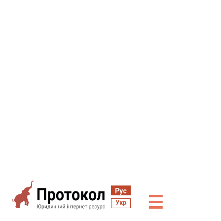
Рус
☰
Укр