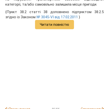
категорії, та/або самовільно залишила місце пригоди.
{Пункт 38.2 статті 38 доповнено підпунктом 38.2.5
згідно із Законом
№ 3045-VI від 17.02.2011
}
Читати повністю
46/66