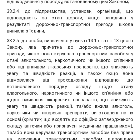
відшкодування у порядку, встановленому цим Законом;
38.2.4. до підприємства, установи, організації, що
відповідають за стан дороги, якщо заподіяна у
результаті дорожньо-транспортної пригоди шкода
виникла з їх вини;
38.2.5. до особи, визначеної у пункті 13.1 статті 13 цього
Закону, яка причетна до дорожньо-транспортної
пригоди, якщо вона керувала транспортним засобом у
стані алкогольного, наркотичного чи іншого сп'яніння
або під впливом лікарських препаратів, що знижують
увагу та швидкість реакції, а також якщо вона
відмовилася від проходження відповідно до
встановленого порядку огляду щодо стану
алкогольного, наркотичного чи іншого сп'яніння або
щодо вживання лікарських препаратів, що знижують
увагу та швидкість реакції, та/або вжила алкоголь,
наркотики чи лікарські препарати, виготовлені на їх
основі (крім тих, що входять до офіційно затвердженого
складу аптечки або призначені медичним працівником),
та/або вона керувала транспортним засобом без права
на керування транспортним засобом відповідної