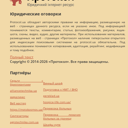
Юридические оговорки
Protocol.ua обладает авторскими правами на информацию, размещенную на
веб - страницах данного ресурса, если не указано иное. Под информацией
понимаются тексты, комментарии, статьи, фотоизображения, рисунки, ящик-
шота, сканы, видео, аудио, другие материалы. При использовании материалов,
размещенных на веб - страницах «Протокол» наличие гиперссылки открытого
для индексации поисковыми системами на protocol.ua обязательна. Под
использованием понимается копирования, адаптация, рерайтинг, модификация
и тому подобное.
Полный текст
Copyright © 2014-2026 «Протокол». Все права защищены.
Партнёры
Серьги с
Винный шкаф
бриллиантами
Подготовка к НМТ / ВНО
alliancetechnika.ua
pereklad.ua
миралинкс
hospice-life.com.ua/
Веб мастер
Перевозка больных
https://motokosmos.ua/
Перевозка лежачих
Синтезаторы
больных за границу
agrotechnika.com.ua
Шкафы купе