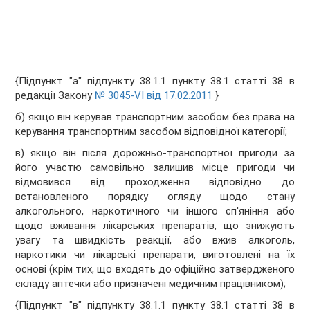
{Підпункт "а" підпункту 38.1.1 пункту 38.1 статті 38 в
редакції Закону
№ 3045-VI від 17.02.2011
}
б) якщо він керував транспортним засобом без права на
керування транспортним засобом відповідної категорії;
в) якщо він після дорожньо-транспортної пригоди за
його участю самовільно залишив місце пригоди чи
відмовився від проходження відповідно до
встановленого порядку огляду щодо стану
алкогольного, наркотичного чи іншого сп'яніння або
щодо вживання лікарських препаратів, що знижують
увагу та швидкість реакції, або вжив алкоголь,
наркотики чи лікарські препарати, виготовлені на їх
основі (крім тих, що входять до офіційно затвердженого
складу аптечки або призначені медичним працівником);
{Підпункт "в" підпункту 38.1.1 пункту 38.1 статті 38 в