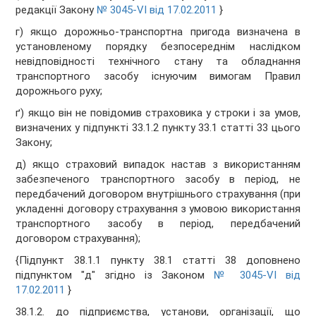
редакції Закону
№ 3045-VI від 17.02.2011
}
г) якщо дорожньо-транспортна пригода визначена в
установленому порядку безпосереднім наслідком
невідповідності технічного стану та обладнання
транспортного засобу існуючим вимогам Правил
дорожнього руху;
ґ) якщо він не повідомив страховика у строки і за умов,
визначених у підпункті 33.1.2 пункту 33.1 статті 33 цього
Закону;
д) якщо страховий випадок настав з використанням
забезпеченого транспортного засобу в період, не
передбачений договором внутрішнього страхування (при
укладенні договору страхування з умовою використання
транспортного засобу в період, передбачений
договором страхування);
{Підпункт 38.1.1 пункту 38.1 статті 38 доповнено
підпунктом "д" згідно із Законом
№ 3045-VI від
17.02.2011
}
38.1.2. до підприємства, установи, організації, що