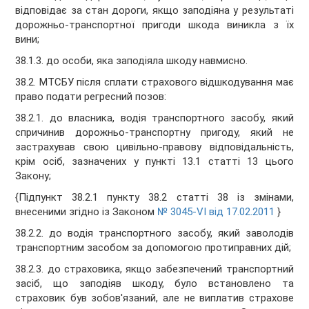
відповідає за стан дороги, якщо заподіяна у результаті
дорожньо-транспортної пригоди шкода виникла з їх
вини;
38.1.3. до особи, яка заподіяла шкоду навмисно.
38.2. МТСБУ після сплати страхового відшкодування має
право подати регресний позов:
38.2.1. до власника, водія транспортного засобу, який
спричинив дорожньо-транспортну пригоду, який не
застрахував свою цивільно-правову відповідальність,
крім осіб, зазначених у пункті 13.1 статті 13 цього
Закону;
{Підпункт 38.2.1 пункту 38.2 статті 38 із змінами,
внесеними згідно із Законом
№ 3045-VI від 17.02.2011
}
38.2.2. до водія транспортного засобу, який заволодів
транспортним засобом за допомогою протиправних дій;
38.2.3. до страховика, якщо забезпечений транспортний
засіб, що заподіяв шкоду, було встановлено та
страховик був зобов'язаний, але не виплатив страхове