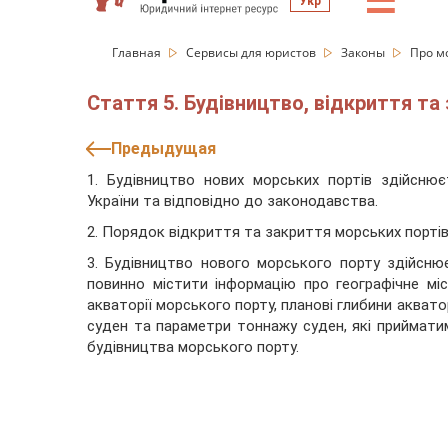
☰
Укр
Главная
Сервисы для юристов
Законы
Про м
Стаття 5. Будівництво, відкриття та
Предыдущая
1. Будівництво нових морських портів здійснює
України та відповідно до законодавства.
2. Порядок відкриття та закриття морських портів
3. Будівництво нового морського порту здійснюєт
повинно містити інформацію про географічне мі
акваторії морського порту, планові глибини аквато
суден та параметри тоннажу суден, які приймати
будівництва морського порту.