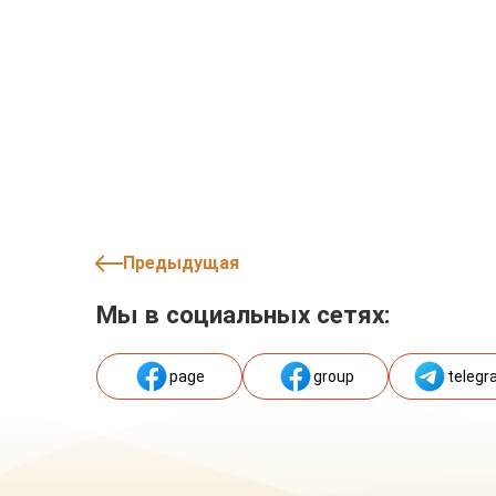
Предыдущая
Мы в социальных сетях:
page
group
telegr