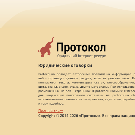
Юридические оговорки
Protocol.ua обладает авторскими правами на информацию,
веб - страницах данного ресурса, если не указано иное. 
понимаются тексты, комментарии, статьи, фотоизображения,
шота, сканы, видео, аудио, другие материалы. При использов
размещенных на веб - страницах «Протокол» наличие гиперс
для индексации поисковыми системами на protocol.ua об
использованием понимается копирования, адаптация, рерайти
и тому подобное.
Полный текст
Copyright © 2014-2026 «Протокол». Все права защищ