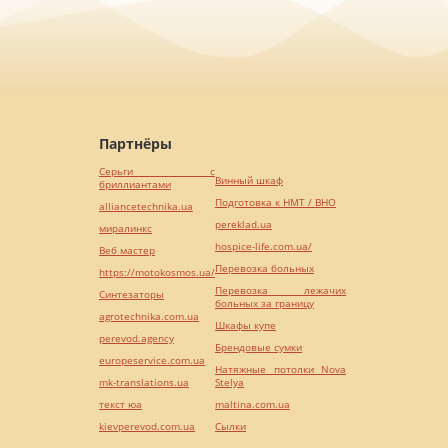
Партнёры
Серьги с
Винный шкаф
бриллиантами
Подготовка к НМТ / ВНО
alliancetechnika.ua
pereklad.ua
миралинкс
hospice-life.com.ua/
Веб мастер
Перевозка больных
https://motokosmos.ua/
Перевозка лежачих
Синтезаторы
больных за границу
agrotechnika.com.ua
Шкафы купе
perevod.agency
Брендовые сумки
europeservice.com.ua
Натяжные потолки Nova
mk-translations.ua
Stelya
текст юа
maltina.com.ua
kievperevod.com.ua
Cылки