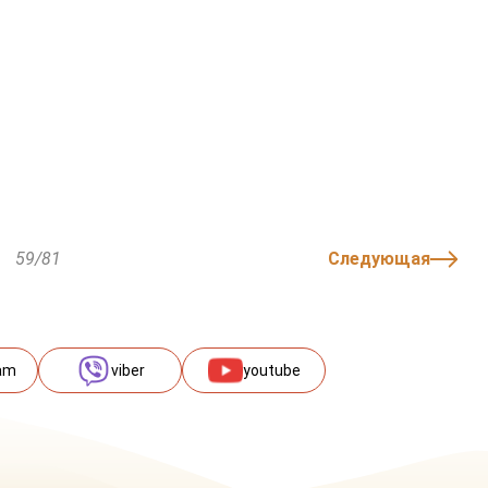
59/81
Следующая
am
viber
youtube