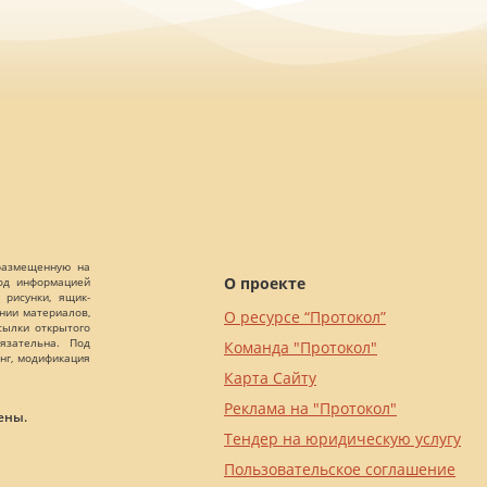
 размещенную на
О проекте
Под информацией
 рисунки, ящик-
ании материалов,
О ресурсе “Протокол”
сылки открытого
язательна. Под
Команда "Протокол"
нг, модификация
Карта Сайту
Реклама на "Протокол"
ены.
Тендер на юридическую услугу
Пользовательское соглашение