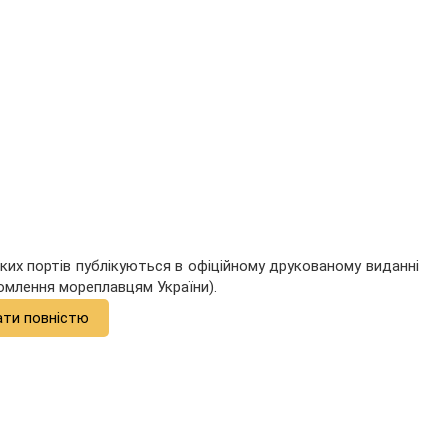
ких портів публікуються в офіційному друкованому виданні
омлення мореплавцям України).
ати повністю