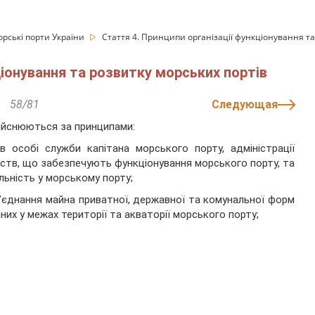
орські порти України
Стаття 4. Принципи організації функціонування та
ціонування та розвитку морських портів
58/81
Следующая
дійснюються за принципами:
в особі служби капітана морського порту, адміністрації
мств, що забезпечують функціонування морського порту, та
льність у морському порту;
б’єднання майна приватної, державної та комунальної форм
их у межах території та акваторії морського порту;