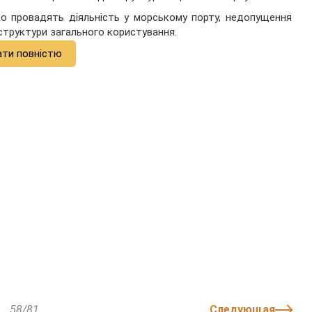
 що провадять діяльність у морському порту, недопущення
аструктури загального користування.
ати повністю
58/81
Следующая