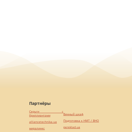
Партнёры
Серьги с
Винный шкаф
бриллиантами
Подготовка к НМТ / ВНО
alliancetechnika.ua
pereklad.ua
миралинкс