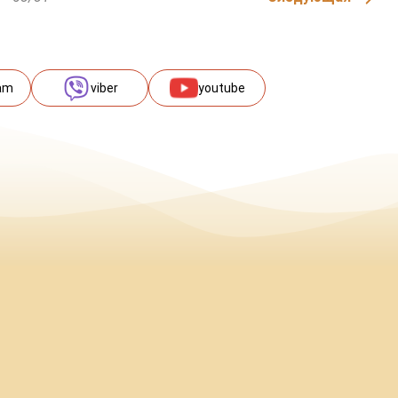
am
viber
youtube