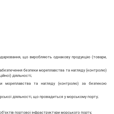
сподарювання, що виробляють однакову продукцію (товари,
забезпечення безпеки мореплавства та нагляду (контролю)
йної) діяльності;
ки мореплавства та нагляду (контролю) за безпекою
рської діяльності, що провадиться у морському порту;
об’єктів портової інфраструктури морського порту;