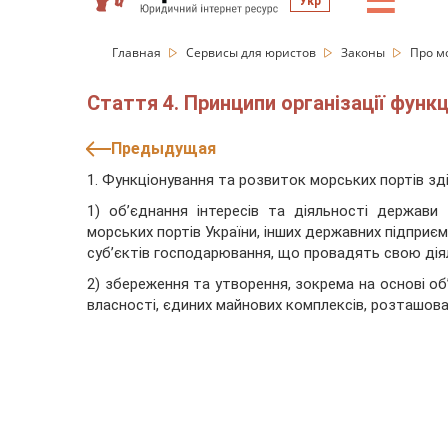
☰
Укр
Главная
Сервисы для юристов
Законы
Про м
Стаття 4. Принципи організації функ
Предыдущая
1. Функціонування та розвиток морських портів з
1) об’єднання інтересів та діяльності держави 
морських портів України, інших державних підприє
суб’єктів господарювання, що провадять свою дія
2) збереження та утворення, зокрема на основі о
власності, єдиних майнових комплексів, розташован