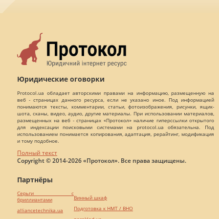
Юридические оговорки
Protocol.ua обладает авторскими правами на информацию, размещенную на
веб - страницах данного ресурса, если не указано иное. Под информацией
понимаются тексты, комментарии, статьи, фотоизображения, рисунки, ящик-
шота, сканы, видео, аудио, другие материалы. При использовании материалов,
размещенных на веб - страницах «Протокол» наличие гиперссылки открытого
для индексации поисковыми системами на protocol.ua обязательна. Под
использованием понимается копирования, адаптация, рерайтинг, модификация
и тому подобное.
Полный текст
Copyright © 2014-2026 «Протокол». Все права защищены.
Партнёры
Серьги с
Винный шкаф
бриллиантами
Подготовка к НМТ / ВНО
alliancetechnika.ua
pereklad.ua