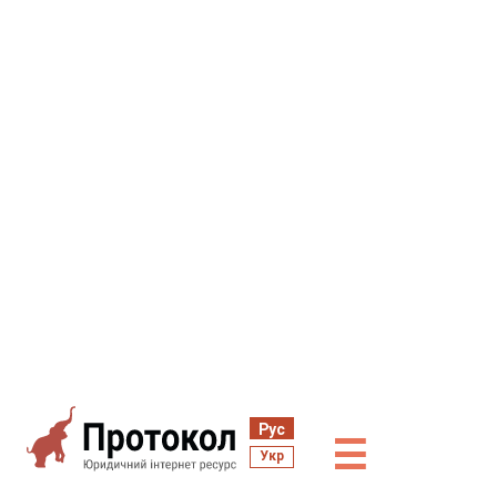
Рус
☰
Укр