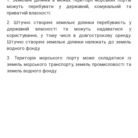
1. Земельні ділянки в межах території морських портів
можуть перебувати у державній, комунальній та
приватній власності.
2. Штучно створені земельні ділянки перебувають у
державній власності та можуть надаватися у
користування, у тому числі в довгострокову оренду.
Штучно створені земельні ділянки належать до земель
водного фонду.
3. Територія морського порту може складатися із
земель морського транспорту, земель промисловості та
земель водного фонду.