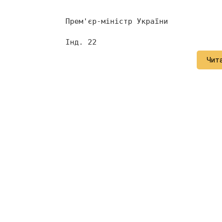
     Прем'єр-міністр України            
     Інд. 22 
Чит