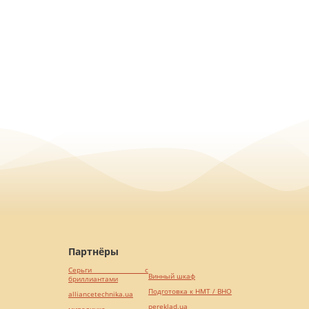
Партнёры
Серьги с
Винный шкаф
бриллиантами
Подготовка к НМТ / ВНО
alliancetechnika.ua
pereklad.ua