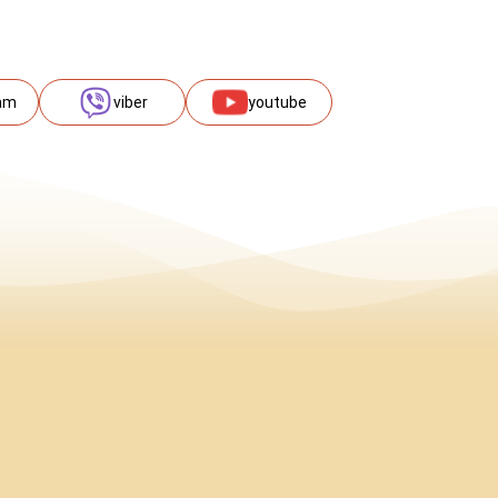
am
viber
youtube