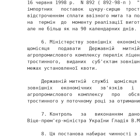
16 червня 1998 р.  N 892 ( 892-98-п )  "
імпортних   поставок  цукру-сирцю  трост
відстроченням сплати ввізного мита та по
на  термін  до  моменту реалізації вигот
але не більш як на 90 календарних днів. 
     6. Міністерству зовнішніх  економіч
щомісяця   подавати   Державній   митній
агропромислового комплексу перелік ліцен
тростинного,  виданих  суб'єктам зовнішн
межах установленої квоти. 
     Державній митній  службі  щомісяця 
зовнішніх   економічних   зв'язків   і  
агропромислового  комплексу   про   обся
тростинного у поточному році за отримани
     7. Контроль   за   виконанням  дано
Віце-прем'єр-міністра України Гладія В.М
     8. Ця постанова набирає чинності з 