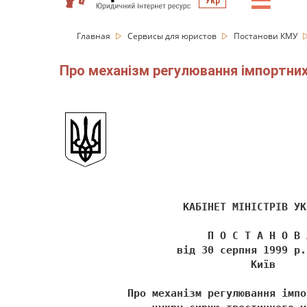
☰
Укр
Главная
Сервисы для юристов
Постанови КМУ
Про механізм регулювання імпортних 
                    КАБІНЕТ МІНІСТРІВ УК
                        П О С Т А Н О В 
                   від 30 серпня 1999 р.
                               Київ 
           Про механізм регулювання імпо