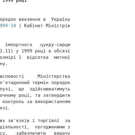
 1999 році 
орядок ввезення в  Україну 
994-14
 ) Кабінет Міністрів 
  імпортного   цукру-сирцю 
1.11) у 1999 році в обсязі 
озмірі 1  відсотка  митної 
ну. 
исловості     Міністерства 
п'ятиденний термін порядок 
лузі,  що  здійснюватимуть 
очному році, та затвердити 
 контроль за використанням 
язі. 
их зв'язків і торгівлі  за 
діяльності,  погодженими з 
су,   забезпечити   видачу 