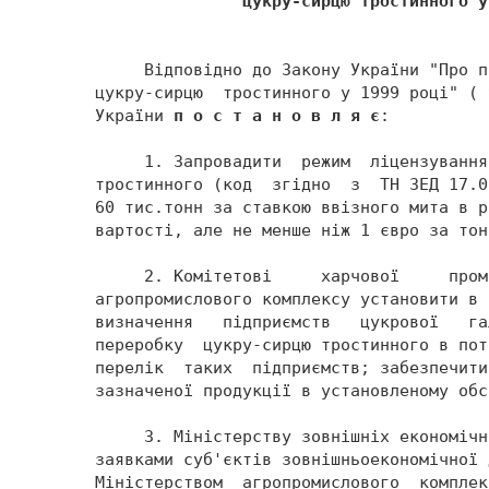
               цукру-сирцю тростинного у
     Відповідно до Закону України "Про п
цукру-сирцю  тростинного у 1999 році" ( 
України 
п о с т а н о в л я є
: 
     1. Запровадити  режим  ліцензування
тростинного (код  згідно  з  ТН ЗЕД 17.0
60 тис.тонн за ставкою ввізного мита в р
вартості, але не менше ніж 1 євро за тон
     2. Комітетові     харчової     пром
агропромислового комплексу установити в 
визначення   підприємств   цукрової   га
переробку  цукру-сирцю тростинного в пот
перелік  таких  підприємств; забезпечити
зазначеної продукції в установленому обс
     3. Міністерству зовнішніх економічн
заявками суб'єктів зовнішньоекономічної 
Міністерством  агропромислового  комплек