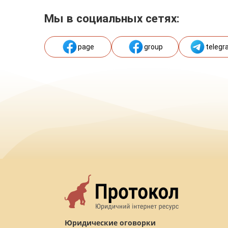
Мы в социальных сетях:
page
group
telegr
Юридические оговорки