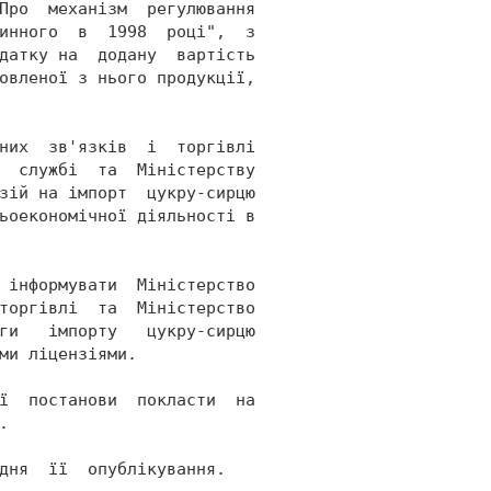
Про  механізм  регулювання 
инного  в  1998  році",  з 
датку на  додану  вартість 
овленої з нього продукції, 
них  зв'язків  і  торгівлі 
  службі  та  Міністерству 
зій на імпорт  цукру-сирцю 
ьоекономічної діяльності в 
 інформувати  Міністерство 
торгівлі  та  Міністерство 
ги   імпорту   цукру-сирцю 
ми ліцензіями. 
ї  постанови  покласти  на 
. 
дня  її  опублікування. 