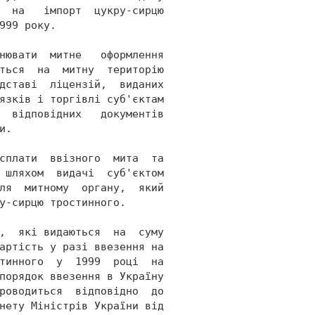
  на   імпорт  цукру-сирцю 
999 року. 
нювати  митне   оформлення 
ться  на  митну  територію 
дставі  ліцензій,  виданих 
язків і торгівлі суб'єктам 
  відповідних   документів 
и. 
сплати  ввізного  мита  та 
 шляхом  видачі  суб'єктом 
ля  митному  органу,  який 
у-сирцю тростинного. 
,  які видаються  на  суму 
артість у разі ввезення на 
тинного  у  1999  році  на 
порядок ввезення в Україну 
роводиться  відповідно  до 
нету Міністрів України від 