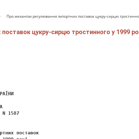
Про механізм регулювання імпортних поставок цукру-сирцю тростинног
поставок цукру-сирцю тростинного у 1999 році 
РАЇНИ 
А 
 N 1587 
ртних поставок 