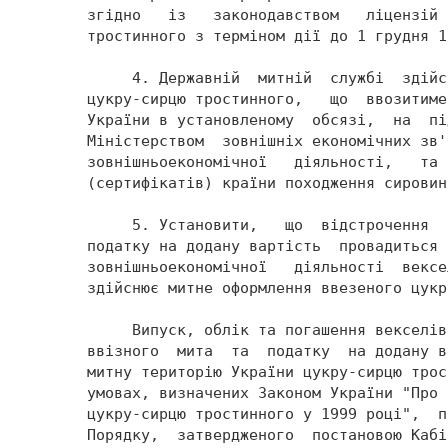
згідно   із   законодавством   ліцензій 
тростинного з терміном дії до 1 грудня 1
     4. Державній  митній  службі  здійс
цукру-сирцю тростинного,   що  ввозитиме
України в установленому  обсязі,  на  пі
Міністерством  зовнішніх економічних зв'
зовнішньоекономічної   діяльності,   та 
(сертифікатів) країни походження сировин
     5. Установити,   що  відстрочення  
податку на додану вартість  провадиться 
зовнішньоекономічної   діяльності  вексе
здійснює митне оформлення ввезеного цукр
     Випуск, облік та погашення векселів
ввізного  мита  та  податку  на додану в
митну територію України цукру-сирцю трос
умовах, визначених Законом України "Про 
цукру-сирцю тростинного у 1999 році",  п
Порядку,  затвердженого  постановою Кабі