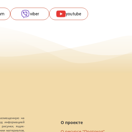
am
viber
youtube
 размещенную на
О проекте
Под информацией
 рисунки, ящик-
ании материалов,
О ресурсе “Протокол”