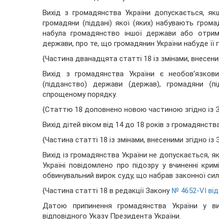
Вихід з громадянства України допускається, я
громадяни (піддані) якої (яких) набувають гро
набула громадянство іншої держави або отрим
держави, про те, що громадянин України набуде її
{Частина дванадцята статті 18 із змінами, внесен
Вихід з громадянства України є необов’язков
(підданство) держави (держав), громадяни (п
спрощеному порядку.
{Статтю 18 доповнено новою частиною згідно із
Вихід дітей віком від 14 до 18 років з громадянст
{Частина статті 18 із змінами, внесеними згідно і
Вихід із громадянства України не допускається, як
Україні повідомлено про підозру у вчиненні кри
обвинувальний вирок суду, що набрав законної сили
{Частина статті 18 в редакції Закону
№ 4652-VI від
Датою припинення громадянства України у ви
відповідного Указу Президента України.