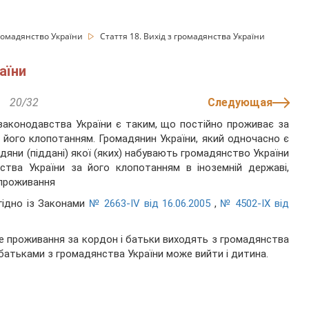
ромадянство України
Стаття 18. Вихід з громадянства України
аїни
20/32
Следующая
 законодавства України є таким, що постійно проживає за
 його клопотанням. Громадянин України, який одночасно є
яни (піддані) якої (яких) набувають громадянство України
тва України за його клопотанням в іноземній державі,
 проживання
згідно із Законами
№ 2663-IV від 16.06.2005
,
№ 4502-IX від
е проживання за кордон і батьки виходять з громадянства
 батьками з громадянства України може вийти і дитина.