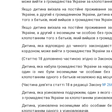
може вийти з громадянства України за клопотання
Якщо дитина виїхала на постійне проживання за
України, а другий є громадянином України, дитина
того з батьків, який вийшов з громадянства Україн
Якщо дитина виїхала на постійне проживання за
України, а другий є іноземцем чи особою без гр
клопотанням того з батьків, який вийшов з громад
Дитина, яка відповідно до чинного законодавс
кордоном, може вийти з громадянства України за 
{Статтю 18 доповнено частиною згідно із Закон
Дитина, яка набула громадянство України за наро
один із них були іноземцями чи особами без 
клопотанням одного з батьків незалежно від місц
{Частина дев’ята статті 18 в редакції Закону
№ 266
Дитина, яка усиновлена подружжям, один з якого 
з громадянства України за клопотанням усиновлюв
Дитина, усиновлена іноземцями або особами бе
клопотанням одного з усиновлювачів.