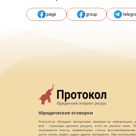
page
group
telegr
Юридические оговорки
Protocol.ua обладает авторскими правами на информацию,
веб - страницах данного ресурса, если не указано иное. 
понимаются тексты, комментарии, статьи, фотоизображения,
шота, сканы, видео, аудио, другие материалы. При использов