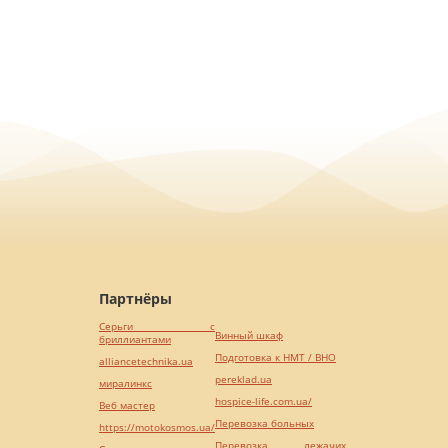
Партнёры
Серьги с
Винный шкаф
бриллиантами
Подготовка к НМТ / ВНО
alliancetechnika.ua
pereklad.ua
миралинкс
hospice-life.com.ua/
Веб мастер
Перевозка больных
https://motokosmos.ua/
Перевозка лежачих