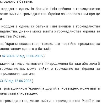
м одного з батьків.
 кордон з одним із батьків і він вийшов з громадянства
 може вийти з громадянства України за клопотанням про це
и.
 кордон з одним із батьків і він вийшов з громадянства
омадянства, дитина може вийти з громадянства України за
янства України.
тва України вважається такою, що постійно проживає за
клопотанням одного з батьків.
ом
№ 2663-IV від 16.06.2005
}
дженням, якщо на момент її народження батьки або хоча б
громадянства, може вийти з громадянства України за
я проживання дитини.
3-IV від 16.06.2005
}
є громадянином України, а другий є іноземцем, може вийти
ача, який є іноземцем.
з громадянства, може вийти з громадянства України за