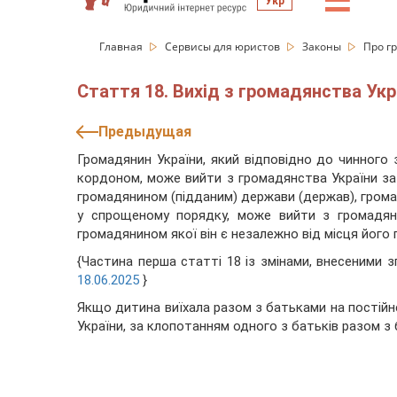
☰
Укр
Главная
Сервисы для юристов
Законы
Про г
Стаття 18. Вихід з громадянства Укр
Предыдущая
Громадянин України, який відповідно до чинного
кордоном, може вийти з громадянства України за
громадянином (підданим) держави (держав), громад
у спрощеному порядку, може вийти з громадянс
громадянином якої він є незалежно від місця його
{Частина перша статті 18 із змінами, внесеними 
18.06.2025
}
Якщо дитина виїхала разом з батьками на постійн
України, за клопотанням одного з батьків разом з