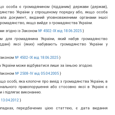
кщо особа є громадянином (підданим) держави (держав),
мадянство України у спрощеному порядку або, якщо особа
ала документ, виданий уповноваженими органами іншої
 громадянство, якщо вийде з громадянства України.
ими згідно із Законом
№ 4502-IX від 18.06.2025
}
им для громадянина України, який набув громадянство
іддані) якої (яких) набувають громадянство України у
 Законом
№ 4502-IX від 18.06.2025
}
ва України може відбуватися лише за їхньою згодою.
з Законом
№ 2508-IV від 05.04.2005
}
що особі, яка клопоче про вихід з громадянства України, в
мінального правопорушення або стосовно якої в Україні є
 і підлягає виконанню.
 13.04.2012
}
падках, передбачених цією статтею, є дата видання