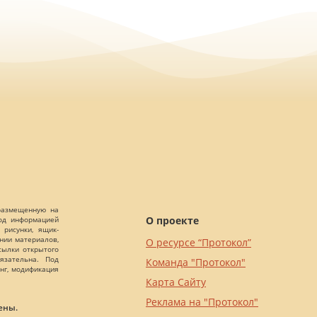
 размещенную на
О проекте
Под информацией
 рисунки, ящик-
ании материалов,
О ресурсе “Протокол”
сылки открытого
язательна. Под
Команда "Протокол"
нг, модификация
Карта Сайту
Реклама на "Протокол"
ены.