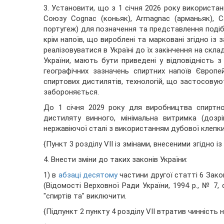
3. Установити, що з 1 січня 2026 року використа
Союзу Cognac (коньяк), Armagnac (арманьяк), Cal
португеж) для позначення та представлення подібн
крім напоїв, що вироблені та марковані згідно із 
реалізовуватися в Україні до їх закінчення на скла
України, мають бути приведені у відповідність з
географічних зазначень спиртних напоїв Європе
спиртових дистилятів, технологій, що застосовуют
забороняється.
До 1 січня 2029 року для виробництва спиртно
дистиляту винного, мінімальна витримка (доз
нержавіючої сталі з використанням дубової клепки
{Пункт 3 розділу VII із змінами, внесеними згідно 
4. Внести зміни до таких законів України:
1) в
абзаці десятому
частини другої статті 6 Закон
(Відомості Верховної Ради України, 1994 р., № 7, с
"спиртів та" виключити.
{Підпункт 2 пункту 4 розділу VII втратив чинність 