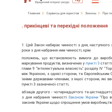
☰
Укр
Главная
Сервисы для юристов
Законы
Про г
. прикінцеві та перехідні положення
1. Цей Закон набирає чинності з дня, наступного 
роки з дня набрання ним чинності, крім:
положень, що встановлюють вимоги до виробни
маркування продуктів, визначених у
пункті 3
статті
глави 9 "Інтелектуальна власність" розділу IV "Тор
між Україною, з однієї сторони, та Європейським 
їхніми державами-членами, з іншої сторони, які вв
пункті 3 зазначеної статті;
абзаців другого - чотирнадцятого та шістнадцятог
з дня набрання чинності
Законом України
"Про в
законів України щодо спрощення умов виробництва