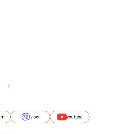
/
am
viber
youtube