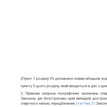
{Пункт 1 розділу VII доповнено новим абзацом згі
пункту 5 цього розділу, який вводиться в дію з дн
2. Правова охорона географічних зазначень спи
Законом, діє безстроково, крім випадків дострок
спиртного напою, передбачених
статтею 21
Закону