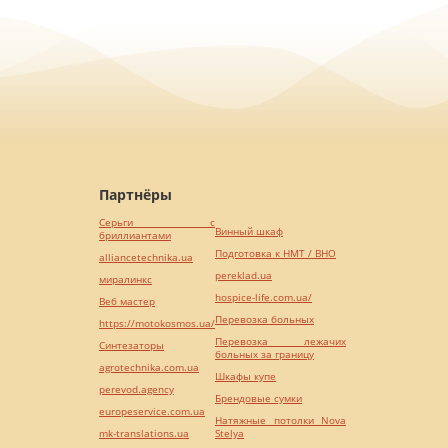
Партнёры
Серьги с
Винный шкаф
бриллиантами
Подготовка к НМТ / ВНО
alliancetechnika.ua
pereklad.ua
миралинкс
hospice-life.com.ua/
Веб мастер
Перевозка больных
https://motokosmos.ua/
Перевозка лежачих
Синтезаторы
больных за границу
agrotechnika.com.ua
Шкафы купе
perevod.agency
Брендовые сумки
europeservice.com.ua
Натяжные потолки Nova
mk-translations.ua
Stelya