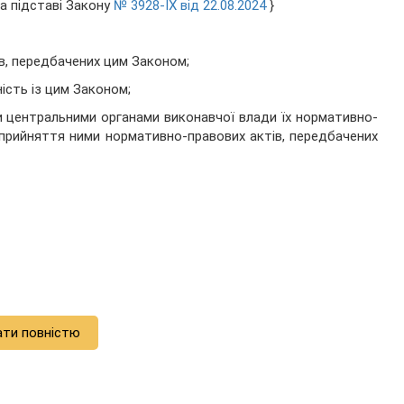
на підставі Закону
№ 3928-IX від 22.08.2024
}
в, передбачених цим Законом;
ість із цим Законом;
и центральними органами виконавчої влади їх нормативно-
а прийняття ними нормативно-правових актів, передбачених
ати повністю