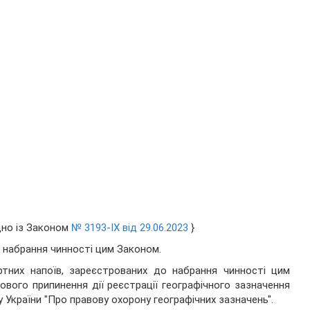
дно із Законом
№ 3193-IX від 29.06.2023
}
я набрання чинності цим Законом.
ртних напоїв, зареєстрованих до набрання чинності цим
ового припинення дії реєстрації географічного зазначення
 України "Про правову охорону географічних зазначень".