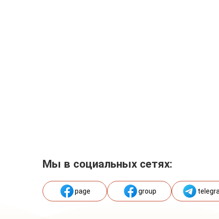
Мы в социальных сетях:
page
group
telegr