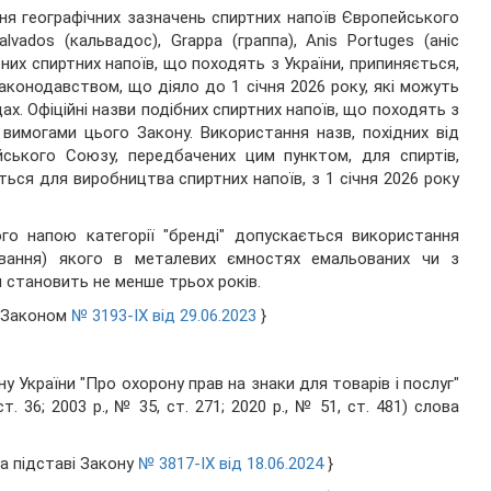
ння географічних зазначень спиртних напоїв Європейського
vados (кальвадос), Grappa (граппа), Anis Portuges (аніс
их спиртних напоїв, що походять з України, припиняється,
законодавством, що діяло до 1 січня 2026 року, які можуть
дах. Офіційні назви подібних спиртних напоїв, що походять з
 вимогами цього Закону. Використання назв, похідних від
йського Союзу, передбачених цим пунктом, для спиртів,
ься для виробництва спиртних напоїв, з 1 січня 2026 року
го напою категорії "бренді" допускається використання
рівання) якого в металевих ємностях емальованих чи з
 становить не менше трьох років.
із Законом
№ 3193-IX від 29.06.2023
}
у України "Про охорону прав на знаки для товарів і послуг"
т. 36; 2003 р., № 35, ст. 271; 2020 р., № 51, ст. 481) слова
на підставі Закону
№ 3817-IX від 18.06.2024
}