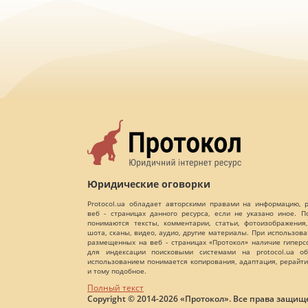
Юридические оговорки
Protocol.ua обладает авторскими правами на информацию,
веб - страницах данного ресурса, если не указано иное. 
понимаются тексты, комментарии, статьи, фотоизображения,
шота, сканы, видео, аудио, другие материалы. При использов
размещенных на веб - страницах «Протокол» наличие гиперс
для индексации поисковыми системами на protocol.ua об
использованием понимается копирования, адаптация, рерайти
и тому подобное.
Полный текст
Copyright © 2014-2026 «Протокол». Все права защищ