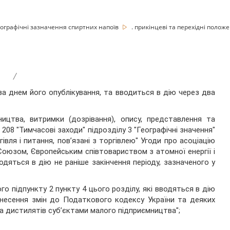
еографічні зазначення спиртних напоїв
. прикінцеві та перехідні полож
/
за днем його опублікування, та вводиться в дію через два
цтва, витримки (дозрівання), опису, представлення та
 208 "Тимчасові заходи" підрозділу 3 "Географічні значення"
гівля і питання, пов’язані з торгівлею" Угоди про асоціацію
Союзом, Європейським співтовариством з атомної енергії і
одяться в дію не раніше закінчення періоду, зазначеного у
о підпункту 2 пункту 4 цього розділу, які вводяться в дію
несення змін до Податкового кодексу України та деяких
 дистилятів суб’єктами малого підприємництва";