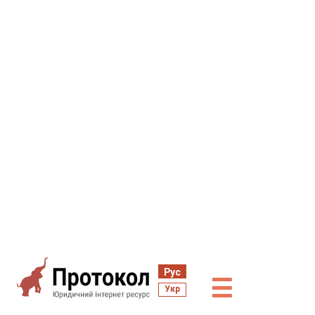
Рус
☰
Укр