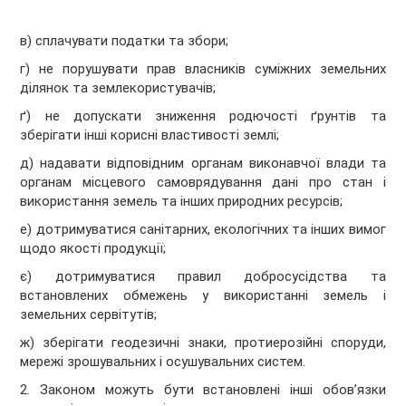
в) сплачувати податки та збори;
г) не порушувати прав власників суміжних земельних
ділянок та землекористувачів;
ґ) не допускати зниження родючості ґрунтів та
зберігати інші корисні властивості землі;
д) надавати відповідним органам виконавчої влади та
органам місцевого самоврядування дані про стан і
використання земель та інших природних ресурсів;
е) дотримуватися санітарних, екологічних та інших вимог
щодо якості продукції;
є) дотримуватися правил добросусідства та
встановлених обмежень у використанні земель і
земельних сервітутів;
ж) зберігати геодезичні знаки, протиерозійні споруди,
мережі зрошувальних і осушувальних систем.
2. Законом можуть бути встановлені інші обов’язки