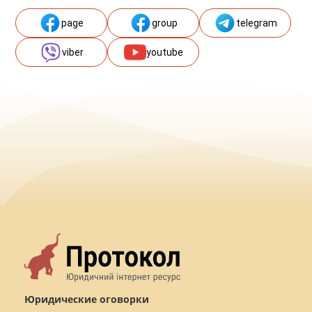
page
group
telegram
viber
youtube
Юридические оговорки