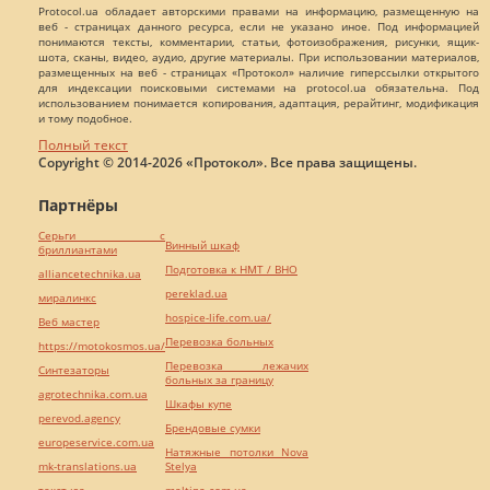
Protocol.ua обладает авторскими правами на информацию, размещенную на
веб - страницах данного ресурса, если не указано иное. Под информацией
понимаются тексты, комментарии, статьи, фотоизображения, рисунки, ящик-
шота, сканы, видео, аудио, другие материалы. При использовании материалов,
размещенных на веб - страницах «Протокол» наличие гиперссылки открытого
для индексации поисковыми системами на protocol.ua обязательна. Под
использованием понимается копирования, адаптация, рерайтинг, модификация
и тому подобное.
Полный текст
Copyright © 2014-2026 «Протокол». Все права защищены.
Партнёры
Серьги с
Винный шкаф
бриллиантами
Подготовка к НМТ / ВНО
alliancetechnika.ua
pereklad.ua
миралинкс
hospice-life.com.ua/
Веб мастер
Перевозка больных
https://motokosmos.ua/
Перевозка лежачих
Синтезаторы
больных за границу
agrotechnika.com.ua
Шкафы купе
perevod.agency
Брендовые сумки
europeservice.com.ua
Натяжные потолки Nova
mk-translations.ua
Stelya
текст юа
maltina.com.ua