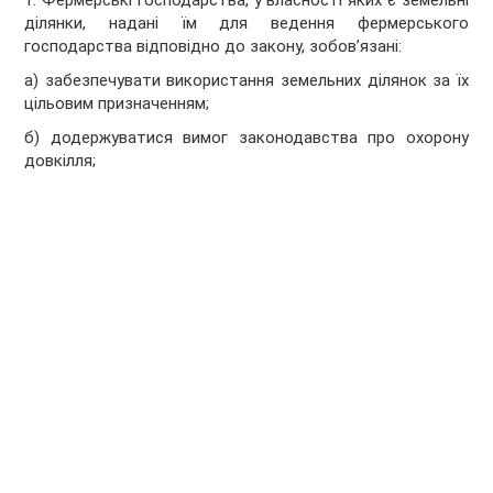
1. Фермерські господарства, у власності яких є земельні
ділянки, надані їм для ведення фермерського
господарства відповідно до закону, зобов’язані:
а) забезпечувати використання земельних ділянок за їх
цільовим призначенням;
б) додержуватися вимог законодавства про охорону
довкілля;