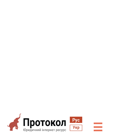
Рус
☰
Укр