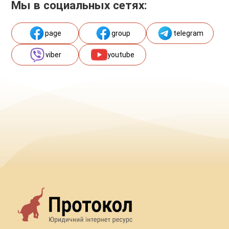
Мы в социальных сетях:
page
group
telegram
viber
youtube