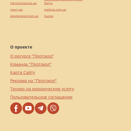
mk-translations.ua
Stelya
текст юа
maltina.com.ua
kievperevod.com.ua
Cылки
О проекте
О ресурсе “Протокол”
Команда "Протокол"
Карта Сайту
Реклама на "Протокол"
Тендер на юридическую услугу
Пользовательское соглашение