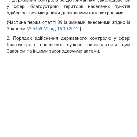
1. Державний контроль за дотриманням законодавства
у сфері благоустрою території населених пунктів
здійснюється місцевими державними адміністраціями.
{Частина перша статті 39 із змінами, внесеними згідно із
Законом
№ 5459-VI від 16.10.2012
}
2. Порядок здійснення державного контролю у сфері
благоустрою населених пунктів визначається цим
Законом та іншими законодавчими актами.