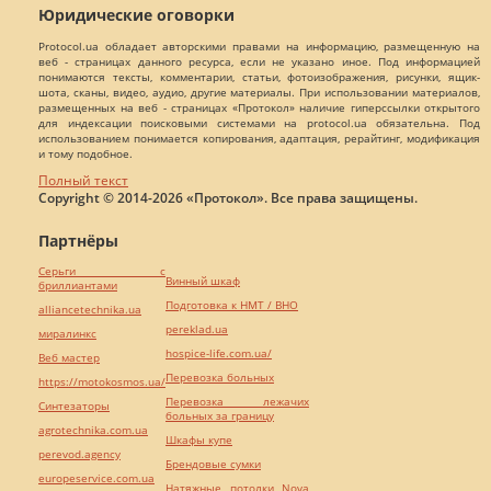
Юридические оговорки
Protocol.ua обладает авторскими правами на информацию, размещенную на
веб - страницах данного ресурса, если не указано иное. Под информацией
понимаются тексты, комментарии, статьи, фотоизображения, рисунки, ящик-
шота, сканы, видео, аудио, другие материалы. При использовании материалов,
размещенных на веб - страницах «Протокол» наличие гиперссылки открытого
для индексации поисковыми системами на protocol.ua обязательна. Под
использованием понимается копирования, адаптация, рерайтинг, модификация
и тому подобное.
Полный текст
Copyright © 2014-2026 «Протокол». Все права защищены.
Партнёры
Серьги с
Винный шкаф
бриллиантами
Подготовка к НМТ / ВНО
alliancetechnika.ua
pereklad.ua
миралинкс
hospice-life.com.ua/
Веб мастер
Перевозка больных
https://motokosmos.ua/
Перевозка лежачих
Синтезаторы
больных за границу
agrotechnika.com.ua
Шкафы купе
perevod.agency
Брендовые сумки
europeservice.com.ua
Натяжные потолки Nova