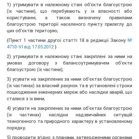
1) утримувати в належному стані об’єкти благоустрою
(їх частини), що перебувають у їх власності або
користуванні, а також визначену правилами
благоустрою території населеного пункту прилеглу до
цих об’єктів територію;
{Пункт 1 частини другої статті 18 в редакції Закону
№
4710-VI від 17.05.2012
}
2) утримувати в належному стані закріплені за ними на
умовах договору з балансоутримувачем об'єкти
благоустрою (їх частини);
3) усувати на закріплених за ними об'єктах благоустрою
(їх частинах) за власний рахунок та в установлені строки
пошкодження інженерних мереж або наслідки аварій, що
сталися з їх вини;
4) усувати на закріплених за ними об'єктах благоустрою
(їх частинах) наслідки надзвичайних ситуацій
техногенного та природного характеру в установленому
порядку;
5) проводити згідно з планами, затвердженими органами