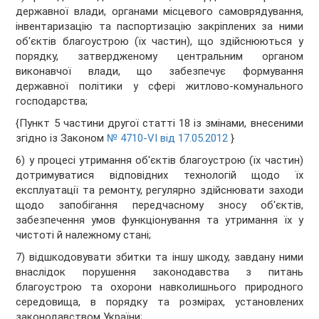
державної влади, органами місцевого самоврядування,
інвентаризацію та паспортизацію закріплених за ними
об'єктів благоустрою (їх частин), що здійснюються у
порядку, затвердженому центральним органом
виконавчої влади, що забезпечує формування
державної політики у сфері житлово-комунального
господарства;
{Пункт 5 частини другої статті 18 із змінами, внесеними
згідно із Законом
№ 4710-VI від 17.05.2012
}
6) у процесі утримання об'єктів благоустрою (їх частин)
дотримуватися відповідних технологій щодо їх
експлуатації та ремонту, регулярно здійснювати заходи
щодо запобігання передчасному зносу об'єктів,
забезпечення умов функціонування та утримання їх у
чистоті й належному стані;
7) відшкодовувати збитки та іншу шкоду, завдану ними
внаслідок порушення законодавства з питань
благоустрою та охорони навколишнього природного
середовища, в порядку та розмірах, установлених
законодавством України;