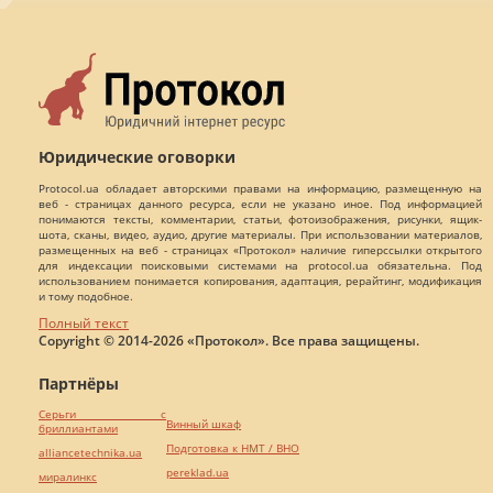
Юридические оговорки
Protocol.ua обладает авторскими правами на информацию, размещенную на
веб - страницах данного ресурса, если не указано иное. Под информацией
понимаются тексты, комментарии, статьи, фотоизображения, рисунки, ящик-
шота, сканы, видео, аудио, другие материалы. При использовании материалов,
размещенных на веб - страницах «Протокол» наличие гиперссылки открытого
для индексации поисковыми системами на protocol.ua обязательна. Под
использованием понимается копирования, адаптация, рерайтинг, модификация
и тому подобное.
Полный текст
Copyright © 2014-2026 «Протокол». Все права защищены.
Партнёры
Серьги с
Винный шкаф
бриллиантами
Подготовка к НМТ / ВНО
alliancetechnika.ua
pereklad.ua
миралинкс