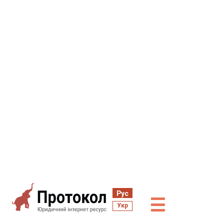
Рус
☰
Укр