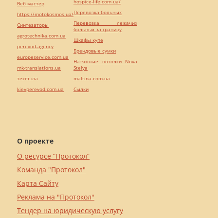
hospice-life.com.ua/
Веб мастер
Перевозка больных
https://motokosmos.ua/
Перевозка лежачих
Синтезаторы
больных за границу
agrotechnika.com.ua
Шкафы купе
perevod.agency
Брендовые сумки
europeservice.com.ua
Натяжные потолки Nova
mk-translations.ua
Stelya
текст юа
maltina.com.ua
kievperevod.com.ua
Cылки
О проекте
О ресурсе “Протокол”
Команда "Протокол"
Карта Сайту
Реклама на "Протокол"
Тендер на юридическую услугу