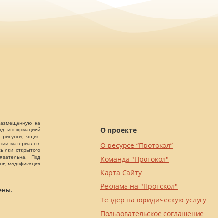
 размещенную на
О проекте
Под информацией
 рисунки, ящик-
ании материалов,
О ресурсе “Протокол”
сылки открытого
язательна. Под
Команда "Протокол"
нг, модификация
Карта Сайту
Реклама на "Протокол"
ены.
Тендер на юридическую услугу
Пользовательское соглашение