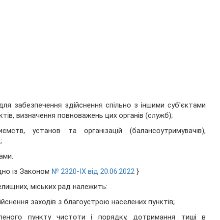
 для забезпечення здійснення спільно з іншими суб'єктами
тів, визначення повноважень цих органів (служб);
мств, установ та організацій (балансоутримувачів),
;
ами.
дно із Законом
№ 2320-IX від 20.06.2022
}
елищних, міських рад належить:
ійснення заходів з благоустрою населених пунктів;
селеного пункту чистоти і порядку, дотримання тиші в