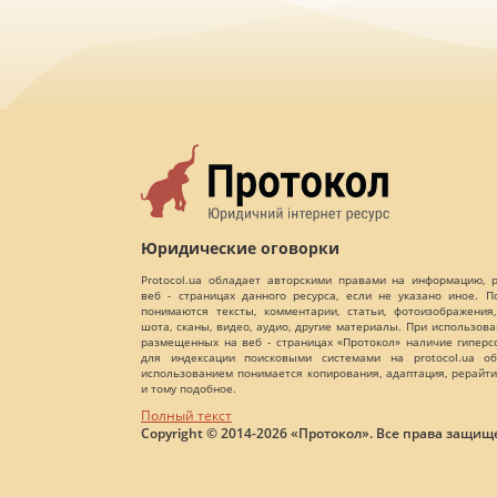
Юридические оговорки
Protocol.ua обладает авторскими правами на информацию,
веб - страницах данного ресурса, если не указано иное. 
понимаются тексты, комментарии, статьи, фотоизображения,
шота, сканы, видео, аудио, другие материалы. При использов
размещенных на веб - страницах «Протокол» наличие гиперс
для индексации поисковыми системами на protocol.ua об
использованием понимается копирования, адаптация, рерайти
и тому подобное.
Полный текст
Copyright © 2014-2026 «Протокол». Все права защищ