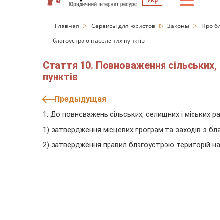
☰
Укр
Главная
Сервисы для юристов
Законы
Про б
благоустрою населених пунктів
Стаття 10. Повноваження сільських, 
пунктів
Предыдущая
1. До повноважень сільських, селищних і міських р
1) затвердження місцевих програм та заходів з бл
2) затвердження правил благоустрою територій на