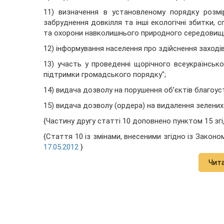
11) визначення в установленому порядку розм
забруднення довкілля та інші екологічні збитки,
та охорони навколишнього природного середовищ
12) інформування населення про здійснення заході
13) участь у проведенні щорічного всеукраїнськ
підтримки громадського порядку";
14) видача дозволу на порушення об’єктів благоу
15) видача дозволу (ордера) на видалення зелени
{Частину другу статті 10 доповнено пунктом 15 зг
{Стаття 10 із змінами, внесеними згідно із Закон
17.05.2012
}
Чит