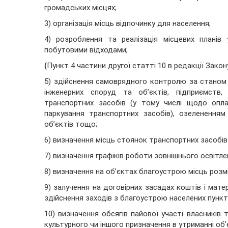
громадських місцях;
3) організація місць відпочинку для населення;
4) розроблення та реалізація місцевих планів
побутовими відходами;
{Пункт 4 частини другої статті 10 в редакції Зако
5) здійснення самоврядного контролю за станом 
інженерних споруд та об’єктів, підприємств,
транспортних засобів (у тому числі щодо опл
паркування транспортних засобів), озеленення
об’єктів тощо;
6) визначення місць стоянок транспортних засобів
7) визначення графіків роботи зовнішнього освітле
8) визначення на об’єктах благоустрою місць роз
9) залучення на договірних засадах коштів і мате
здійснення заходів з благоустрою населених пункті
10) визначення обсягів пайової участі власників
культурного чи іншого призначення в утриманні об