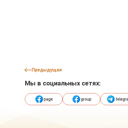
Предыдущая
Мы в социальных сетях:
page
group
telegr