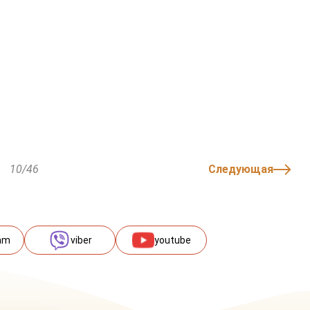
10/46
Следующая
am
viber
youtube