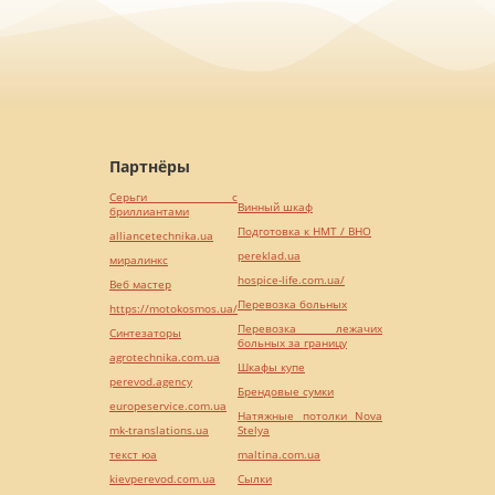
Партнёры
Серьги с
Винный шкаф
бриллиантами
Подготовка к НМТ / ВНО
alliancetechnika.ua
pereklad.ua
миралинкс
hospice-life.com.ua/
Веб мастер
Перевозка больных
https://motokosmos.ua/
Перевозка лежачих
Синтезаторы
больных за границу
agrotechnika.com.ua
Шкафы купе
perevod.agency
Брендовые сумки
europeservice.com.ua
Натяжные потолки Nova
mk-translations.ua
Stelya
текст юа
maltina.com.ua
kievperevod.com.ua
Cылки