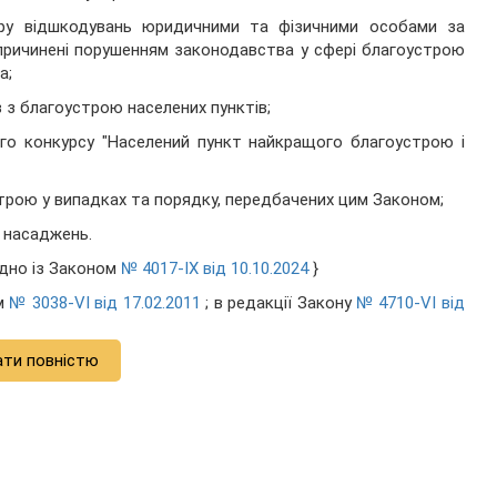
іру відшкодувань юридичними та фізичними особами за
 спричинені порушенням законодавства у сфері благоустрою
а;
в з благоустрою населених пунктів;
ого конкурсу "Населений пункт найкращого благоустрою і
строю у випадках та порядку, передбачених цим Законом;
х насаджень.
ідно із Законом
№ 4017-IX від 10.10.2024
}
ом
№ 3038-VI від 17.02.2011
; в редакції Закону
№ 4710-VI від
ати повністю