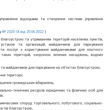
 управління відходами та створення системи управління
ну
№ 2320-IX від 20.06.2022
}
благоустрою та утриманням територій населених пунктів,
 установ та організацій, майданчиків для паркування
ати послуг з користування майданчиками для платного
м таких територій, охороною зелених насаджень, водних
 та майданчиків для паркування на об’єктах благоустрою;
ння території;
міщення громадських вбиралень;
ріально-технічних ресурсів юридичних та фізичних осіб для
в;
 тимчасових споруд торговельного, побутового, соціально-
'єктів благоустрою;