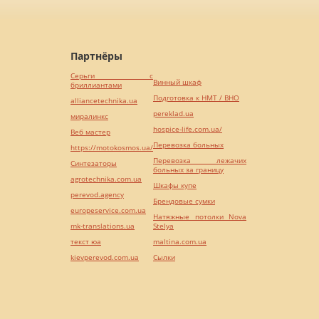
Партнёры
Серьги с
Винный шкаф
бриллиантами
Подготовка к НМТ / ВНО
alliancetechnika.ua
pereklad.ua
миралинкс
hospice-life.com.ua/
Веб мастер
Перевозка больных
https://motokosmos.ua/
Перевозка лежачих
Синтезаторы
больных за границу
agrotechnika.com.ua
Шкафы купе
perevod.agency
Брендовые сумки
europeservice.com.ua
Натяжные потолки Nova
mk-translations.ua
Stelya
текст юа
maltina.com.ua
kievperevod.com.ua
Cылки