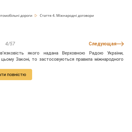
втомобільні дороги
Стаття 4. Міжнародні договори
4/57
Следующая
'язковість якого надана Верховною Радою України,
 у цьому Законі, то застосовуються правила міжнародного
ати повністю