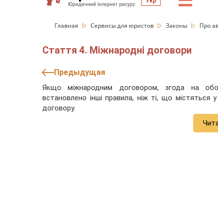
☰
Укр
Главная
Сервисы для юристов
Законы
Про а
Стаття 4. Міжнародні договори
Предыдущая
Якщо міжнародним договором, згода на обов
встановлено інші правила, ніж ті, що містяться
договору.
Чит