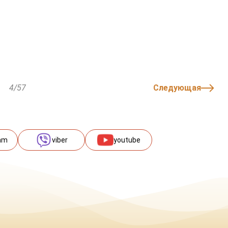
4/57
Следующая
am
viber
youtube