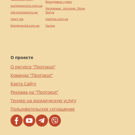
Брендовые сумки
europeservice.com.ua
Натяжные потолки Nova
mk-translations.ua
Stelya
текст юа
maltina.com.ua
kievperevod.com.ua
Cылки
О проекте
О ресурсе “Протокол”
Команда "Протокол"
Карта Сайту
Реклама на "Протокол"
Тендер на юридическую услугу
Пользовательское соглашение