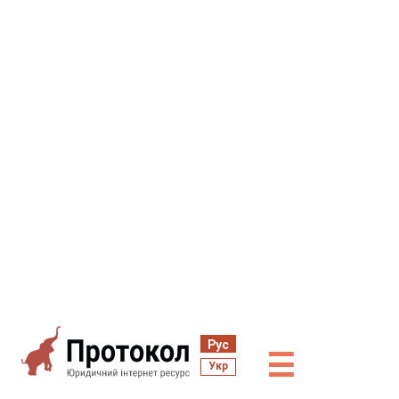
Рус
☰
Укр