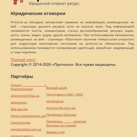
Юридические оговорки
Protocol.ua обладает авторскими правами на информацию, размещенную на
веб - страницах данного ресурса, если не указано иное. Под информацией
понимаются тексты, комментарии, статьи, фотоизображения, рисунки, ящик-
шота, сканы, видео, аудио, другие материалы. При использовании материалов,
размещенных на веб - страницах «Протокол» наличие гиперссылки открытого
для индексации поисковыми системами на protocol.ua обязательна. Под
использованием понимается копирования, адаптация, рерайтинг, модификация
и тому подобное.
Полный текст
Copyright © 2014-2026 «Протокол». Все права защищены.
Партнёры
Серьги с
Винный шкаф
бриллиантами
Подготовка к НМТ / ВНО
alliancetechnika.ua
pereklad.ua
миралинкс
hospice-life.com.ua/
Веб мастер
Перевозка больных
https://motokosmos.ua/
Перевозка лежачих
Синтезаторы
больных за границу
agrotechnika.com.ua
Шкафы купе
perevod.agency