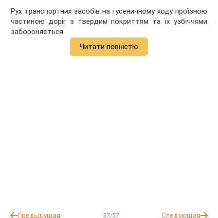
Рух транспортних засобів на гусеничному ходу проїзною
частиною доріг з твердим покриттям та їх узбіччями
забороняється.
Читати повністю
Предыдущая
Следующая
37/57