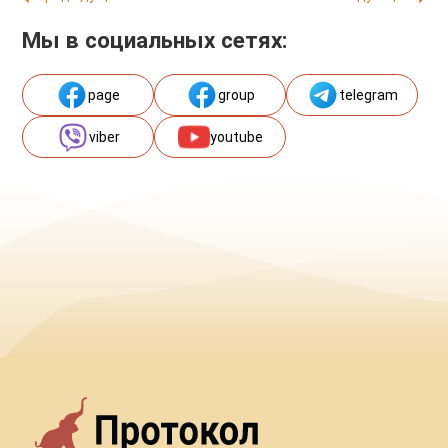
Мы в социальных сетях:
page
group
telegram
viber
youtube