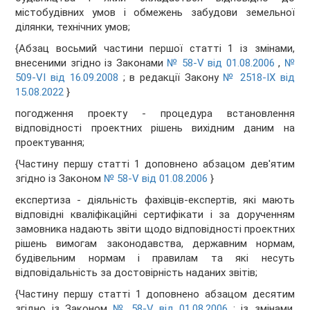
містобудівних умов і обмежень забудови земельної
ділянки, технічних умов;
{Абзац восьмий частини першої статті 1 із змінами,
внесеними згідно із Законами
№ 58-V від 01.08.2006
,
№
509-VI від 16.09.2008
; в редакції Закону
№ 2518-IX від
15.08.2022
}
погодження проекту - процедура встановлення
відповідності проектних рішень вихідним даним на
проектування;
{Частину першу статті 1 доповнено абзацом дев'ятим
згідно із Законом
№ 58-V від 01.08.2006
}
експертиза - діяльність фахівців-експертів, які мають
відповідні кваліфікаційні сертифікати і за дорученням
замовника надають звіти щодо відповідності проектних
рішень вимогам законодавства, державним нормам,
будівельним нормам і правилам та які несуть
відповідальність за достовірність наданих звітів;
{Частину першу статті 1 доповнено абзацом десятим
згідно із Законом
№ 58-V від 01.08.2006
; із змінами,