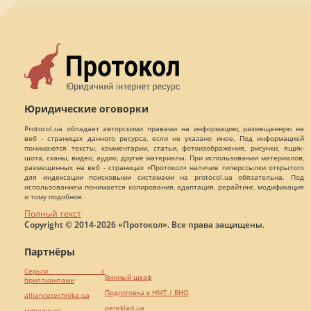
Юридические оговорки
Protocol.ua обладает авторскими правами на информацию, размещенную на
веб - страницах данного ресурса, если не указано иное. Под информацией
понимаются тексты, комментарии, статьи, фотоизображения, рисунки, ящик-
шота, сканы, видео, аудио, другие материалы. При использовании материалов,
размещенных на веб - страницах «Протокол» наличие гиперссылки открытого
для индексации поисковыми системами на protocol.ua обязательна. Под
использованием понимается копирования, адаптация, рерайтинг, модификация
и тому подобное.
Полный текст
Copyright © 2014-2026 «Протокол». Все права защищены.
Партнёры
Серьги с
Винный шкаф
бриллиантами
Подготовка к НМТ / ВНО
alliancetechnika.ua
pereklad.ua
миралинкс