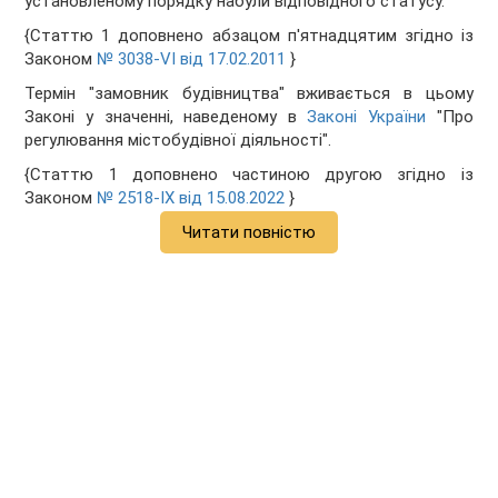
установленому порядку набули відповідного статусу.
{Статтю 1 доповнено абзацом п'ятнадцятим згідно із
Законом
№ 3038-VI від 17.02.2011
}
Термін "замовник будівництва" вживається в цьому
Законі у значенні, наведеному в
Законі України
"Про
регулювання містобудівної діяльності".
{Статтю 1 доповнено частиною другою згідно із
Законом
№ 2518-IX від 15.08.2022
}
Читати повністю