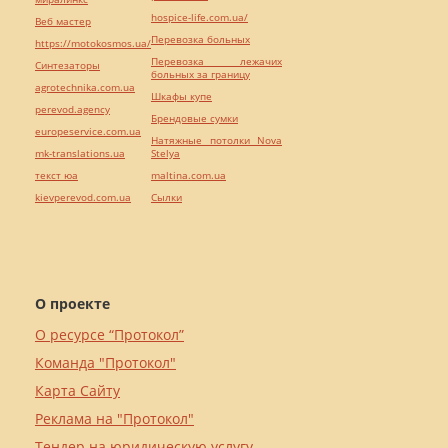
hospice-life.com.ua/
Веб мастер
Перевозка больных
https://motokosmos.ua/
Перевозка лежачих
Синтезаторы
больных за границу
agrotechnika.com.ua
Шкафы купе
perevod.agency
Брендовые сумки
europeservice.com.ua
Натяжные потолки Nova
mk-translations.ua
Stelya
текст юа
maltina.com.ua
kievperevod.com.ua
Cылки
О проекте
О ресурсе “Протокол”
Команда "Протокол"
Карта Сайту
Реклама на "Протокол"
Тендер на юридическую услугу