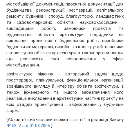
містобудівної документації, проектної документації для
будівництва, реконструкції, реставрації, капітального
ремонту будинків і споруд, благоустрою, ландшафтних
та садово-паркових об'єктів, науково-дослідній і
викладацькій роботі, замовники проектів та
будівництва об'єктів архітектури, підрядники на
виконання проектних і будівельних робіт, виробники
будівельних матеріалів, виробів та конструкцій, власники
і користувачі об'єктів архітектури, а також органи влади,
що реалізують свої повноваження у сфері
містобудування;
архітектурне рішення - авторський задум щодо
просторової, планувальної, функціональної організації,
зовнішнього вигляду й інтер'єру об'єкта архітектури, а
також інженерного та іншого забезпечення його
реалізації, викладений в архітектурній частині проекту на
всіх стадіях проектування і зафіксований у будь-якій
формі;
{Абзац п'ятий частини першої статті 1 в редакції Закону
№ 58-V від 01.08.2006
}