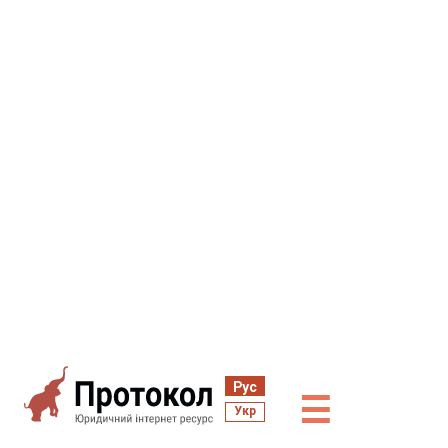
Рус
☰
Укр