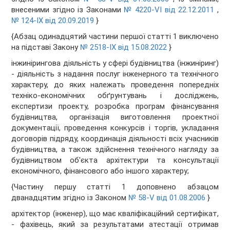
внесеними згідно із Законами
№ 4220-VI від 22.12.2011
,
№ 124-IX від 20.09.2019
}
{Абзац одинадцятий частини першої статті 1 виключено
на підставі Закону
№ 2518-IX від 15.08.2022
}
інжинірингова діяльність у сфері будівництва (інжиніринг)
- діяльність з надання послуг інженерного та технічного
характеру, до яких належать проведення попередніх
техніко-економічних обґрунтувань і досліджень,
експертизи проекту, розробка програм фінансування
будівництва, організація виготовлення проектної
документації, проведення конкурсів і торгів, укладання
договорів підряду, координація діяльності всіх учасників
будівництва, а також здійснення технічного нагляду за
будівництвом об'єкта архітектури та консультації
економічного, фінансового або іншого характеру;
{Частину першу статті 1 доповнено абзацом
дванадцятим згідно із Законом
№ 58-V від 01.08.2006
}
архітектор (інженер), що має кваліфікаційний сертифікат,
- фахівець, який за результатами атестації отримав