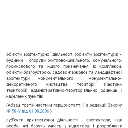
об'єкти архітектурної діяльності (об'єкти архітектури) -
будинки і споруди житлово-цивільного, комунального,
промислового та іншого призначення, їх комплекси,
об'єкти благоустрою, садово-паркової та ландшафтної
архітектури, монументального і монументально-
декоративного мистецтва, території (частини
територій) адміністративно-територіальних одиниць і
населених пунктів;
{Абзац третій частини першої статті 1 в редакції Закону
№ 58-V від 01.08.2006
}
суб'єкти архітектурної діяльності - архітектори, інші
особи, які беруть участь у підготовці і розробленні