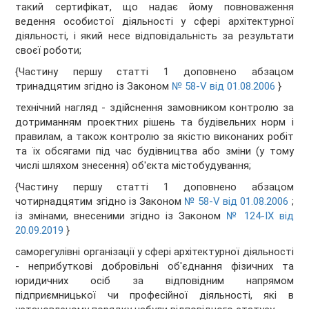
такий сертифікат, що надає йому повноваження
ведення особистої діяльності у сфері архітектурної
діяльності, і який несе відповідальність за результати
своєї роботи;
{Частину першу статті 1 доповнено абзацом
тринадцятим згідно із Законом
№ 58-V від 01.08.2006
}
технічний нагляд - здійснення замовником контролю за
дотриманням проектних рішень та будівельних норм і
правилам, а також контролю за якістю виконаних робіт
та їх обсягами під час будівництва або зміни (у тому
числі шляхом знесення) об'єкта містобудування;
{Частину першу статті 1 доповнено абзацом
чотирнадцятим згідно із Законом
№ 58-V від 01.08.2006
;
із змінами, внесеними згідно із Законом
№ 124-IX від
20.09.2019
}
саморегулівні організації у сфері архітектурної діяльності
- неприбуткові добровільні об'єднання фізичних та
юридичних осіб за відповідним напрямом
підприємницької чи професійної діяльності, які в