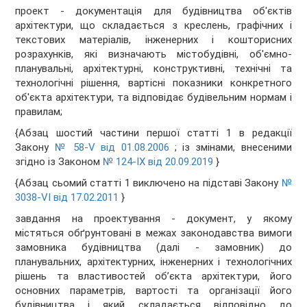
проект - документація для будівництва об'єктів
архітектури, що складається з креслень, графічних і
текстових матеріалів, інженерних і кошторисних
розрахунків, які визначають містобудівні, об'ємно-
планувальні, архітектурні, конструктивні, технічні та
технологічні рішення, вартісні показники конкретного
об'єкта архітектури, та відповідає будівельним нормам і
правилам;
{Абзац шостий частини першої статті 1 в редакції
Закону
№ 58-V від 01.08.2006
; із змінами, внесеними
згідно із Законом
№ 124-IX від 20.09.2019
}
{Абзац сьомий статті 1 виключено на підставі Закону
№
3038-VI від 17.02.2011
}
завдання на проектування - документ, у якому
містяться обґрунтовані в межах законодавства вимоги
замовника будівництва (далі - замовник) до
планувальних, архітектурних, інженерних і технологічних
рішень та властивостей об’єкта архітектури, його
основних параметрів, вартості та організації його
будівництва і який складається відповідно до