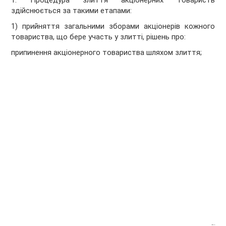
1. Процедура злиття акціонерних товариств
здійснюється за такими етапами:
1) прийняття загальними зборами акціонерів кожного
товариства, що бере участь у злитті, рішень про:
припинення акціонерного товариства шляхом злиття;