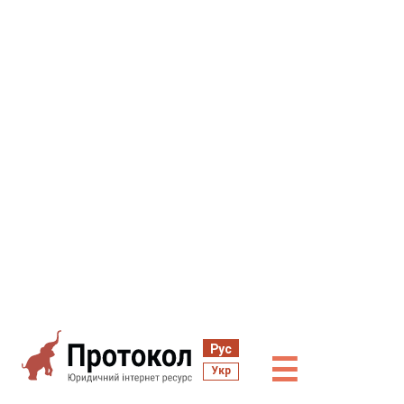
Рус
☰
Укр