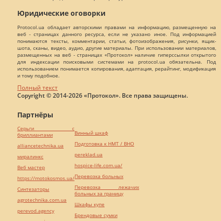
Юридические оговорки
Protocol.ua обладает авторскими правами на информацию, размещенную на
веб - страницах данного ресурса, если не указано иное. Под информацией
понимаются тексты, комментарии, статьи, фотоизображения, рисунки, ящик-
шота, сканы, видео, аудио, другие материалы. При использовании материалов,
размещенных на веб - страницах «Протокол» наличие гиперссылки открытого
для индексации поисковыми системами на protocol.ua обязательна. Под
использованием понимается копирования, адаптация, рерайтинг, модификация
и тому подобное.
Полный текст
Copyright © 2014-2026 «Протокол». Все права защищены.
Партнёры
Серьги с
Винный шкаф
бриллиантами
Подготовка к НМТ / ВНО
alliancetechnika.ua
pereklad.ua
миралинкс
hospice-life.com.ua/
Веб мастер
Перевозка больных
https://motokosmos.ua/
Перевозка лежачих
Синтезаторы
больных за границу
agrotechnika.com.ua
Шкафы купе
perevod.agency
Брендовые сумки