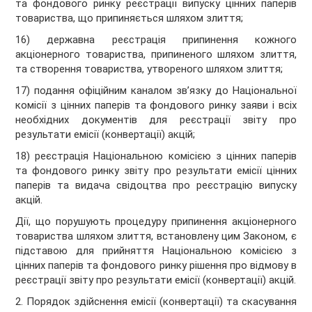
та фондового ринку реєстрації випуску цінних паперів
товариства, що припиняється шляхом злиття;
16) державна реєстрація припинення кожного
акціонерного товариства, припиненого шляхом злиття,
та створення товариства, утвореного шляхом злиття;
17) подання офіційним каналом зв’язку до Національної
комісії з цінних паперів та фондового ринку заяви і всіх
необхідних документів для реєстрації звіту про
результати емісії (конвертації) акцій;
18) реєстрація Національною комісією з цінних паперів
та фондового ринку звіту про результати емісії цінних
паперів та видача свідоцтва про реєстрацію випуску
акцій.
Дії, що порушують процедуру припинення акціонерного
товариства шляхом злиття, встановлену цим Законом, є
підставою для прийняття Національною комісією з
цінних паперів та фондового ринку рішення про відмову в
реєстрації звіту про результати емісії (конвертації) акцій.
2. Порядок здійснення емісії (конвертації) та скасування