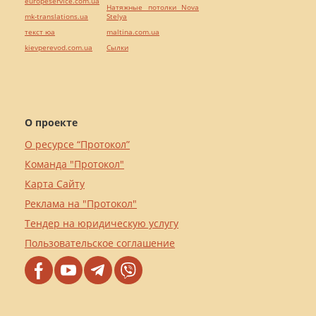
europeservice.com.ua
Натяжные потолки Nova
mk-translations.ua
Stelya
текст юа
maltina.com.ua
kievperevod.com.ua
Cылки
О проекте
О ресурсе “Протокол”
Команда "Протокол"
Карта Сайту
Реклама на "Протокол"
Тендер на юридическую услугу
Пользовательское соглашение