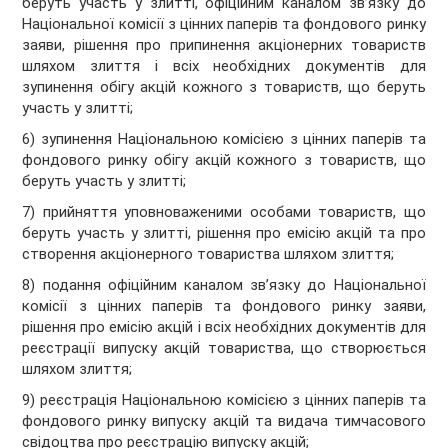
беруть участь у злитті, офіційним каналом зв’язку до
Національної комісії з цінних паперів та фондового ринку
заяви, рішення про припинення акціонерних товариств
шляхом злиття і всіх необхідних документів для
зупинення обігу акцій кожного з товариств, що беруть
участь у злитті;
6) зупинення Національною комісією з цінних паперів та
фондового ринку обігу акцій кожного з товариств, що
беруть участь у злитті;
7) прийняття уповноваженими особами товариств, що
беруть участь у злитті, рішення про емісію акцій та про
створення акціонерного товариства шляхом злиття;
8) подання офіційним каналом зв’язку до Національної
комісії з цінних паперів та фондового ринку заяви,
рішення про емісію акцій і всіх необхідних документів для
реєстрації випуску акцій товариства, що створюється
шляхом злиття;
9) реєстрація Національною комісією з цінних паперів та
фондового ринку випуску акцій та видача тимчасового
свідоцтва про реєстрацію випуску акцій;