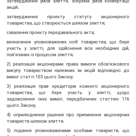
затвердження умов злиття, зокрема умов конвертації
акцій;
затвердження проекту статуту акціонерного
товариства, що створюється шляхом злиття;
схвалення проекту передавального акта;
визначення уповноважених осіб товариства, що бере
участь у злитті, для здійснення всіх необхідних дій,
пов’язаних із процесом злиття;
2) реалізація акціонерами права вимоги обов’язкового
викупу товариством належних їм акцій відповідно до
вимог статті 103 цього Закону;
3) реалізація прав кредиторів кожного акціонерного
товариства, що бере участь у злитті, щодо
задоволення їхніх вимог, передбачених статтею 116
цього Закону;
4) оприлюднення рішення про припинення акціонерних
товариств шляхом злиття;
5) подання уповноваженими особами товариств, що