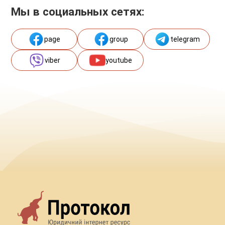
Мы в социальных сетях:
page
group
telegram
viber
youtube