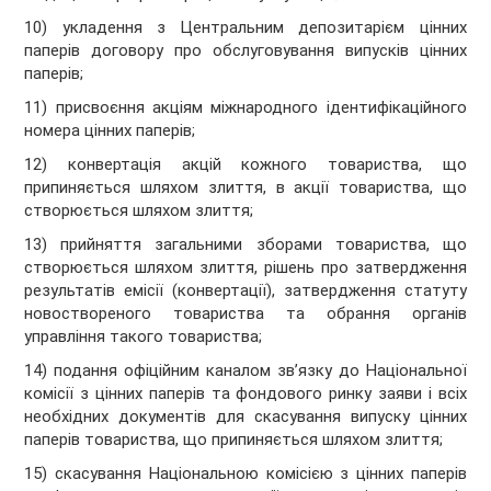
10) укладення з Центральним депозитарієм цінних
паперів договору про обслуговування випусків цінних
паперів;
11) присвоєння акціям міжнародного ідентифікаційного
номера цінних паперів;
12) конвертація акцій кожного товариства, що
припиняється шляхом злиття, в акції товариства, що
створюється шляхом злиття;
13) прийняття загальними зборами товариства, що
створюється шляхом злиття, рішень про затвердження
результатів емісії (конвертації), затвердження статуту
новоствореного товариства та обрання органів
управління такого товариства;
14) подання офіційним каналом зв’язку до Національної
комісії з цінних паперів та фондового ринку заяви і всіх
необхідних документів для скасування випуску цінних
паперів товариства, що припиняється шляхом злиття;
15) скасування Національною комісією з цінних паперів