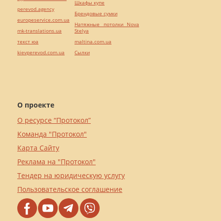
Шкафы купе
perevod.agency
Брендовые сумки
europeservice.com.ua
Натяжные потолки Nova
mk-translations.ua
Stelya
текст юа
maltina.com.ua
kievperevod.com.ua
Cылки
О проекте
О ресурсе “Протокол”
Команда "Протокол"
Карта Сайту
Реклама на "Протокол"
Тендер на юридическую услугу
Пользовательское соглашение