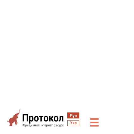
Рус
☰
Укр