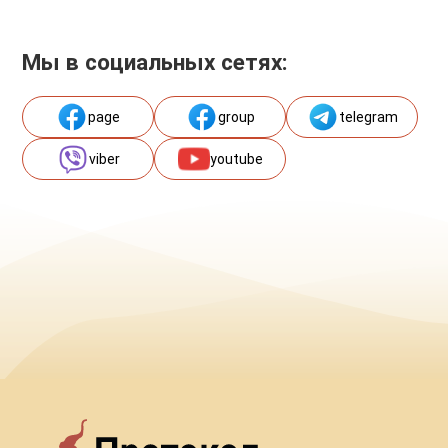
Мы в социальных сетях:
page
group
telegram
viber
youtube