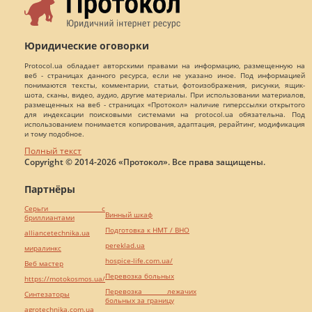
Юридические оговорки
Protocol.ua обладает авторскими правами на информацию, размещенную на
веб - страницах данного ресурса, если не указано иное. Под информацией
понимаются тексты, комментарии, статьи, фотоизображения, рисунки, ящик-
шота, сканы, видео, аудио, другие материалы. При использовании материалов,
размещенных на веб - страницах «Протокол» наличие гиперссылки открытого
для индексации поисковыми системами на protocol.ua обязательна. Под
использованием понимается копирования, адаптация, рерайтинг, модификация
и тому подобное.
Полный текст
Copyright © 2014-2026 «Протокол». Все права защищены.
Партнёры
Серьги с
Винный шкаф
бриллиантами
Подготовка к НМТ / ВНО
alliancetechnika.ua
pereklad.ua
миралинкс
hospice-life.com.ua/
Веб мастер
Перевозка больных
https://motokosmos.ua/
Перевозка лежачих
Синтезаторы
больных за границу
agrotechnika.com.ua