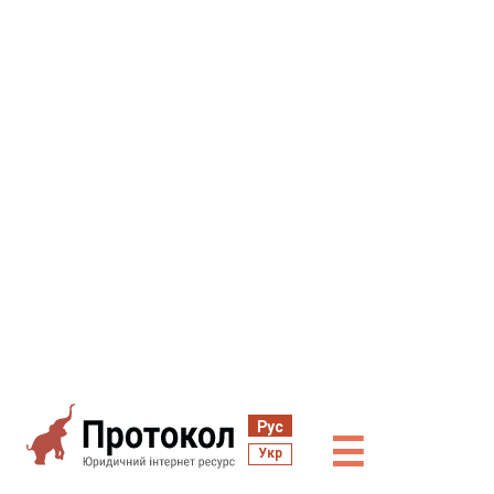
Рус
☰
Укр