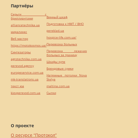
Партнёры
Серьги с
Винный шкаф
бриллиантами
Подготовка к НМТ / ВНО
alliancetechnika.ua
pereklad.ua
миралинкс
hospice-life.com.ua/
Веб мастер
Перевозка больных
https://motokosmos.ua/
Перевозка лежачих
Синтезаторы
больных за границу
agrotechnika.com.ua
Шкафы купе
perevod.agency
Брендовые сумки
europeservice.com.ua
Натяжные потолки Nova
mk-translations.ua
Stelya
текст юа
maltina.com.ua
kievperevod.com.ua
Cылки
О проекте
О ресурсе “Протокол”