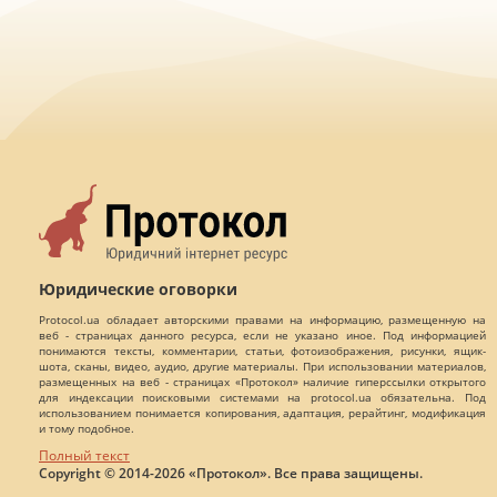
Юридические оговорки
Protocol.ua обладает авторскими правами на информацию, размещенную на
веб - страницах данного ресурса, если не указано иное. Под информацией
понимаются тексты, комментарии, статьи, фотоизображения, рисунки, ящик-
шота, сканы, видео, аудио, другие материалы. При использовании материалов,
размещенных на веб - страницах «Протокол» наличие гиперссылки открытого
для индексации поисковыми системами на protocol.ua обязательна. Под
использованием понимается копирования, адаптация, рерайтинг, модификация
и тому подобное.
Полный текст
Copyright © 2014-2026 «Протокол». Все права защищены.