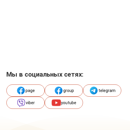
Мы в социальных сетях:
page
group
telegram
viber
youtube