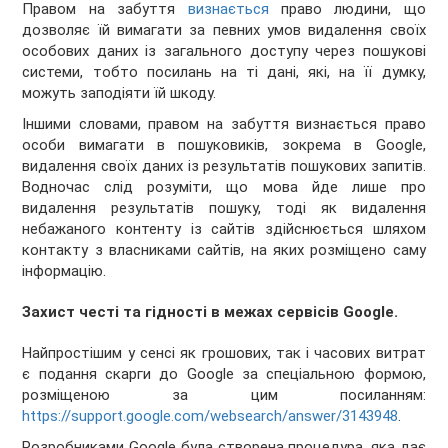
Правом на забуття
визнається
право людини, що
дозволяє їй вимагати за певних умов видалення своїх
особових даних із загального доступу через пошукові
системи, тобто посилань на ті дані, які, на її думку,
можуть заподіяти їй шкоду.
Іншими словами, правом на забуття визнається право
особи вимагати в пошуковиків, зокрема в Google,
видалення своїх даних із результатів пошукових запитів.
Водночас слід розуміти, що мова йде лише про
видалення результатів пошуку, тоді як видалення
небажаного контенту із сайтів здійснюється шляхом
контакту з власниками сайтів, на яких розміщено саму
інформацію.
Захист честі та гідності в межах сервісів Google.
Найпростішим у сенсі як грошових, так і часових витрат
є подання скарги до Google за спеціальною формою,
розміщеною за цим посиланням:
https://support.google.com/websearch/answer/3143948
.
Розробниками Google була створена процедура, яка дає