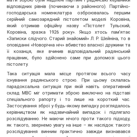
мати зброю були наділені партійні і радянські керівники
відпо­відних рівнів (починаючи з районно­го). Партійно-
господарська номенклатура озброювалась першим
серійний самозарядний пістолетом моделі Коровіна,
який отримав офіційну назву «Пістолет Тульский,
Коровіна, зразка 1926 року». Якщо хтось пам’ятає
«Записки слідчого. Старий знайомий» Л. Р. Шейніна, то в
оповіданні «Новорічна ніч» вбивство власної дружини та
її коханця, яке вчинив відповідальний радянський
працівник, було здійснено саме при допомозі цього
пістолету.
Така ситуація мала місце протягом всього часу
існування радянського строю. При цьому склалась
парадоксальна ситуація при якій навіть оперативний
склад МВС міг отримати зброю вик­лючно на підставі
спеціального ра­порту і то лише на короткий час.
Застосування зброї у будь-якому випадку розглядалось
керівництвом як надзвичайний випадок і підлягало
розслідуванню. Не маючи нічого проти такого підходу,
як такого, звернемо увагу на інше – як наслідок такого
розслідування винним практично завжди визнавався