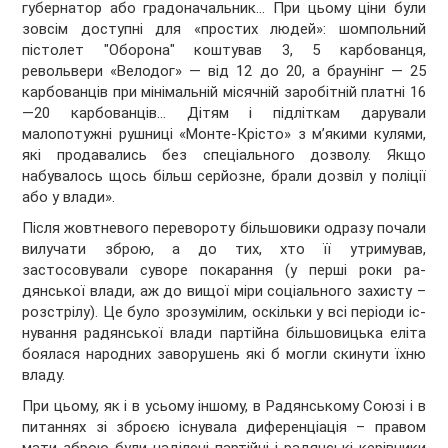
губернатор або градона­чальник... При цьому ціни були
зов­сім доступні для «простих людей»: шомпольний
пістолет "Оборона" коштував 3, 5 карбованця,
револьвери «Велодог» — від 12 до 20, а браунінг — 25
карбованців при мінімальній мі­сячній заробітній платні 16
—20 кар­бованців... Дітям і підліткам дарували
малопотужні рушниці «Монте-Крісто» з м’якими кулями,
які продавались без спеціального дозволу. Якщо
набувалось щось більш серйозне, брали дозвіл у поліції
або у влади».
Після жовтневого перевороту більшовики одразу почали
вилучати зброю, а до тих, хто її утримував,
застосовували суворе покарання (у перші роки ра­
дянської влади, аж до вищої міри соціального захисту –
розстрілу). Це було зрозумілим, оскільки у всі періоди іс­
нування радянської влади партій­на більшовицька еліта
боялася на­родних заворушень які б могли скинути їхню
владу.
При цьому, як і в усьому іншому, в Радянському Союзі і в
питаннях зі зброєю існувала диференціація – правом