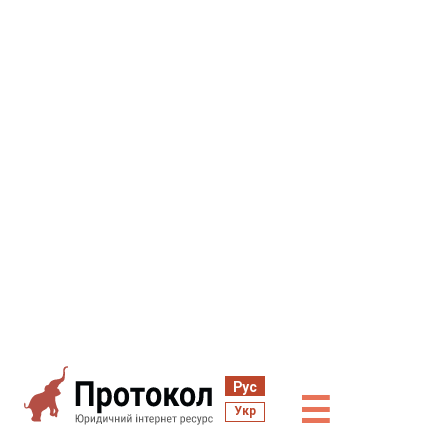
Рус
☰
Укр