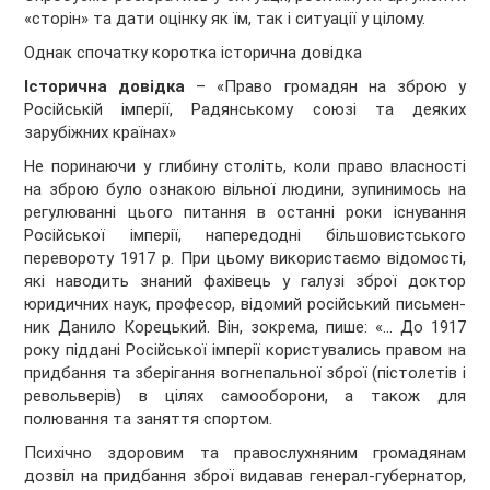
«сторін» та дати оцінку як їм, так і ситуації у цілому.
Однак спочатку коротка історична довідка
Історична довідка
– «Право громадян на зброю у
Російській імперії, Радянському союзі та деяких
зарубіжних країнах»
Не поринаючи у глибину століть, коли право власності
на зброю було ознакою вільної людини, зупинимось на
регулюванні цього питання в останні роки існування
Російської імперії, напередодні більшовистського
перевороту 1917 р. При цьому використаємо відомості,
які наводить знаний фахівець у галузі зброї доктор
юридичних наук, про­фесор, відомий російський письмен­
ник Данило Корецький. Він, зокре­ма, пише: «... До 1917
року піддані Російської імперії користувались правом на
придбання та зберігання вогнепальної зброї (пістолетів і
ре­вольверів) в цілях самооборони, а та­кож для
полювання та заняття спор­том.
Психічно здоровим та правослухняним громадянам
дозвіл на придбання зброї видавав генерал-губернатор,