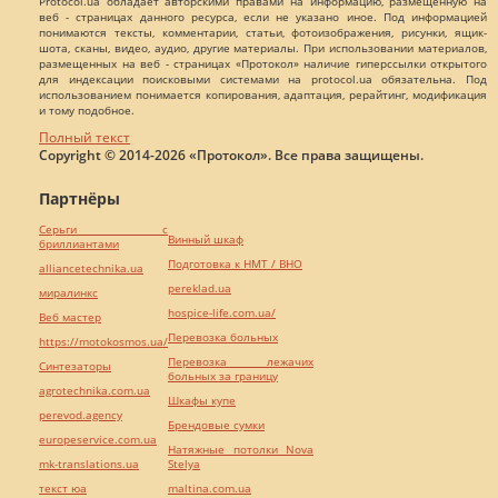
Protocol.ua обладает авторскими правами на информацию, размещенную на
веб - страницах данного ресурса, если не указано иное. Под информацией
понимаются тексты, комментарии, статьи, фотоизображения, рисунки, ящик-
шота, сканы, видео, аудио, другие материалы. При использовании материалов,
размещенных на веб - страницах «Протокол» наличие гиперссылки открытого
для индексации поисковыми системами на protocol.ua обязательна. Под
использованием понимается копирования, адаптация, рерайтинг, модификация
и тому подобное.
Полный текст
Copyright © 2014-2026 «Протокол». Все права защищены.
Партнёры
Серьги с
Винный шкаф
бриллиантами
Подготовка к НМТ / ВНО
alliancetechnika.ua
pereklad.ua
миралинкс
hospice-life.com.ua/
Веб мастер
Перевозка больных
https://motokosmos.ua/
Перевозка лежачих
Синтезаторы
больных за границу
agrotechnika.com.ua
Шкафы купе
perevod.agency
Брендовые сумки
europeservice.com.ua
Натяжные потолки Nova
mk-translations.ua
Stelya
текст юа
maltina.com.ua