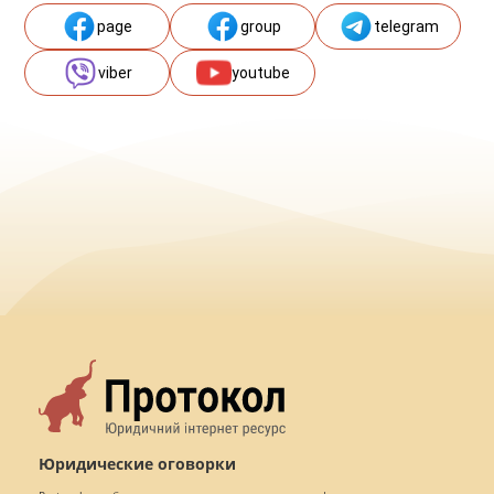
page
group
telegram
viber
youtube
Юридические оговорки