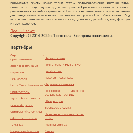
понимаются тексты, комментарии, статьи, фотоизображения, рисунки, ящик-
шота, сканы, видео, аудио, другие материалы. При использовании материалов,
размещенных на веб - страницах «Протокол» наличие гиперссылки открытого
для индексации поисковыми системами на protocol.ua обязательна. Под
использованием понимается копирования, адаптация, рерайтинг, модификация
и тому подобное.
Полный текст
Copyright © 2014-2026 «Протокол». Все права защищены.
Партнёры
Серьги с
Винный шкаф
бриллиантами
Подготовка к НМТ / ВНО
alliancetechnika.ua
pereklad.ua
миралинкс
hospice-life.com.ua/
Веб мастер
Перевозка больных
https://motokosmos.ua/
Перевозка лежачих
Синтезаторы
больных за границу
agrotechnika.com.ua
Шкафы купе
perevod.agency
Брендовые сумки
europeservice.com.ua
Натяжные потолки Nova
mk-translations.ua
Stelya
текст юа
maltina.com.ua
kievperevod.com.ua
Cылки