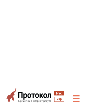
Рус
☰
Укр