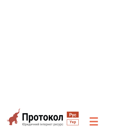
Рус
☰
Укр