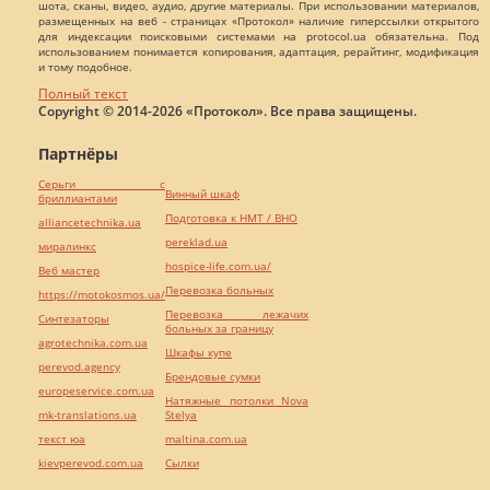
шота, сканы, видео, аудио, другие материалы. При использовании материалов,
размещенных на веб - страницах «Протокол» наличие гиперссылки открытого
для индексации поисковыми системами на protocol.ua обязательна. Под
использованием понимается копирования, адаптация, рерайтинг, модификация
и тому подобное.
Полный текст
Copyright © 2014-2026 «Протокол». Все права защищены.
Партнёры
Серьги с
Винный шкаф
бриллиантами
Подготовка к НМТ / ВНО
alliancetechnika.ua
pereklad.ua
миралинкс
hospice-life.com.ua/
Веб мастер
Перевозка больных
https://motokosmos.ua/
Перевозка лежачих
Синтезаторы
больных за границу
agrotechnika.com.ua
Шкафы купе
perevod.agency
Брендовые сумки
europeservice.com.ua
Натяжные потолки Nova
mk-translations.ua
Stelya
текст юа
maltina.com.ua
kievperevod.com.ua
Cылки