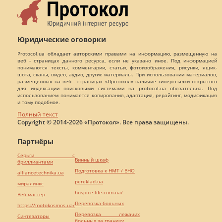
Юридические оговорки
Protocol.ua обладает авторскими правами на информацию, размещенную на
веб - страницах данного ресурса, если не указано иное. Под информацией
понимаются тексты, комментарии, статьи, фотоизображения, рисунки, ящик-
шота, сканы, видео, аудио, другие материалы. При использовании материалов,
размещенных на веб - страницах «Протокол» наличие гиперссылки открытого
для индексации поисковыми системами на protocol.ua обязательна. Под
использованием понимается копирования, адаптация, рерайтинг, модификация
и тому подобное.
Полный текст
Copyright © 2014-2026 «Протокол». Все права защищены.
Партнёры
Серьги с
Винный шкаф
бриллиантами
Подготовка к НМТ / ВНО
alliancetechnika.ua
pereklad.ua
миралинкс
hospice-life.com.ua/
Веб мастер
Перевозка больных
https://motokosmos.ua/
Перевозка лежачих
Синтезаторы
больных за границу