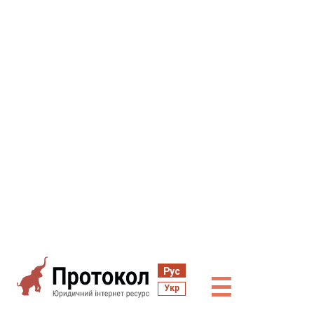
Рус
☰
Укр