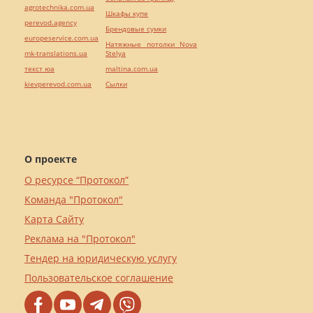
agrotechnika.com.ua
Шкафы купе
perevod.agency
Брендовые сумки
europeservice.com.ua
Натяжные потолки Nova
mk-translations.ua
Stelya
текст юа
maltina.com.ua
kievperevod.com.ua
Cылки
О проекте
О ресурсе “Протокол”
Команда "Протокол"
Карта Сайту
Реклама на "Протокол"
Тендер на юридическую услугу
Пользовательское соглашение