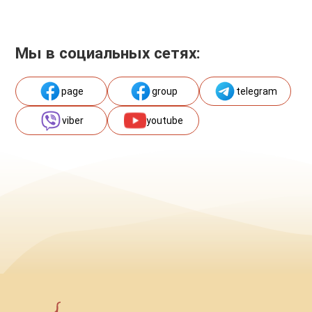
Мы в социальных сетях:
page
group
telegram
viber
youtube