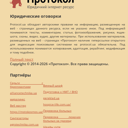
Юридические оговорки
Protocol.ua обладает авторскими правами на информацию, размещенную на
веб - страницах данного ресурса, если не указано иное. Под информацией
понимаются тексты, комментарии, статьи, фотоизображения, рисунки, ящик-
шота, сканы, видео, аудио, другие материалы. При использовании материалов,
размещенных на веб - страницах «Протокол» наличие гиперссылки открытого
для индексации поисковыми системами на protocol.ua обязательна. Под
использованием понимается копирования, адаптация, рерайтинг, модификация
и тому подобное.
Полный текст
Copyright © 2014-2026 «Протокол». Все права защищены.
Партнёры
Серьги с
Винный шкаф
бриллиантами
Подготовка к НМТ / ВНО
alliancetechnika.ua
pereklad.ua
миралинкс
hospice-life.com.ua/
Веб мастер
Перевозка больных
https://motokosmos.ua/
Перевозка лежачих
Синтезаторы
больных за границу
agrotechnika.com.ua
Шкафы купе