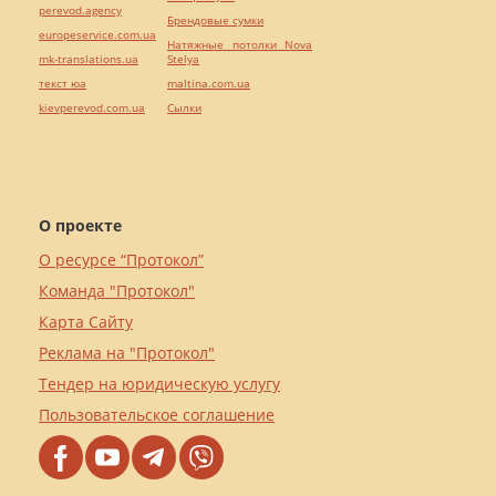
perevod.agency
Брендовые сумки
europeservice.com.ua
Натяжные потолки Nova
mk-translations.ua
Stelya
текст юа
maltina.com.ua
kievperevod.com.ua
Cылки
О проекте
О ресурсе “Протокол”
Команда "Протокол"
Карта Сайту
Реклама на "Протокол"
Тендер на юридическую услугу
Пользовательское соглашение