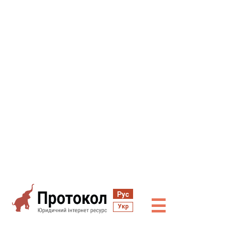
Рус
☰
Укр