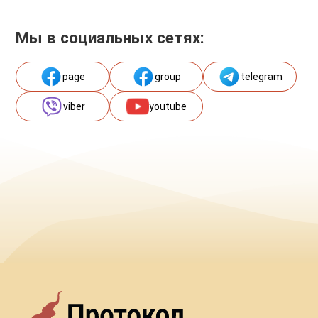
Мы в социальных сетях:
page
group
telegram
viber
youtube