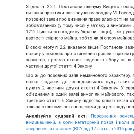
Згідно п. 2.2.1. Постанови пленуму Вищого госпо
питання практики застосування розділу VI Господ
позовної заяви про визнання права власності на м
зобов’язаннях (у тому числі у зв’язку з вимогами,
1212 Цивільного кодексу України тощо), - як рухом
вартості спірного майна, тобто як зі спору майнов
В свою чергу п. 2.2. вказаної вище Постанови за
позову у позовах про стягнення грошей і про вит
характер, і розмір ставок судового збору за їх
частини другої статті 4 Закону.
Що ж до позовних заяв немайнового характеру, то
оцінці. Подання до господарського суду таких 
пункту 2 частини другої статті 4 Закону». У св
об’єднання в одній заяві вимог як майнового, та
третьою статті 6 Закону підлягає сплаті як за с
такі за ставками, встановленими для розгляду поз
Аналізуйте судовий акт:
Повернення земель
віндикаційний, а коли негаторний позов і коли
звернення із позовом (ВСУ від 17 лютого 2016 рок