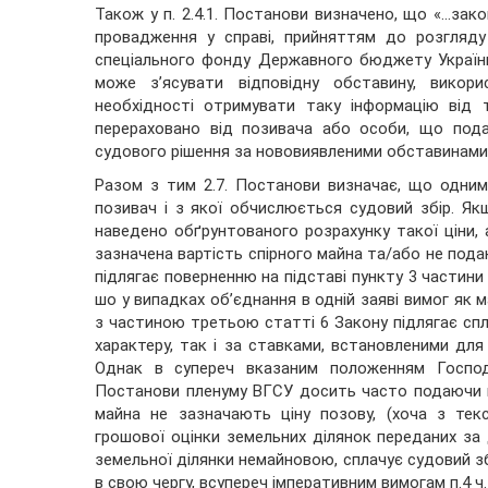
Також у п. 2.4.1. Постанови визначено, що «…за
провадження у справі, прийняттям до розгляду
спеціального фонду Державного бюджету України
може з’ясувати відповідну обставину, викор
необхідності отримувати таку інформацію від т
перераховано від позивача або особи, що подал
судового рішення за нововиявленими обставинами
Разом з тим 2.7. Постанови визначає, що одним 
позивач і з якої обчислюється судовий збір. Якщ
наведено обґрунтованого розрахунку такої ціни,
зазначена вартість спірного майна та/або не подан
підлягає поверненню на підставі пункту 3 частини
шо у випадках об’єднання в одній заяві вимог як м
з частиною третьою статті 6 Закону підлягає спл
характеру, так і за ставками, встановленими для
Однак в супереч вказаним положенням Господ
Постанови пленуму ВГСУ досить часто подаючи п
майна не зазначають ціну позову, (хоча з тек
грошової оцінки земельних ділянок переданих за
земельної ділянки немайновою, сплачує судовий збі
в свою чергу, всупереч імперативним вимогам п.4 ч.