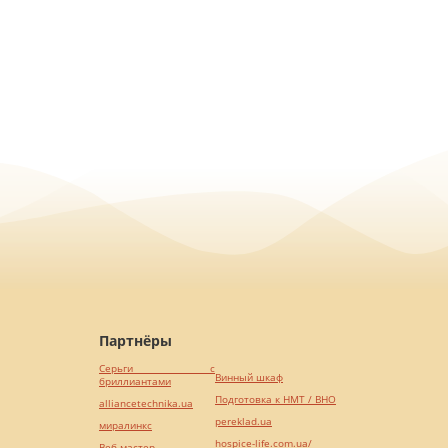
Партнёры
Серьги с
Винный шкаф
бриллиантами
Подготовка к НМТ / ВНО
alliancetechnika.ua
pereklad.ua
миралинкс
hospice-life.com.ua/
Веб мастер