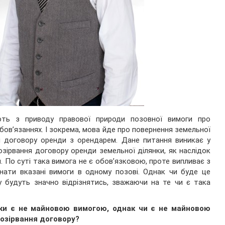
ють з приводу правової природи позовної вимоги про
бов’язаннях. І зокрема, мова йде про повернення земельної
ня договору оренди з орендарем. Дане питання виникає у
озірвання договору оренди земельної ділянки, як наслідок
. По суті така вимога не є обов’язковою, проте випливає з
днати вказані вимоги в одному позові. Однак чи буде це
у будуть значно відрізнятись, зважаючи на те чи є така
нки є не майновою вимогою, однак чи є не майновою
озірвання договору?