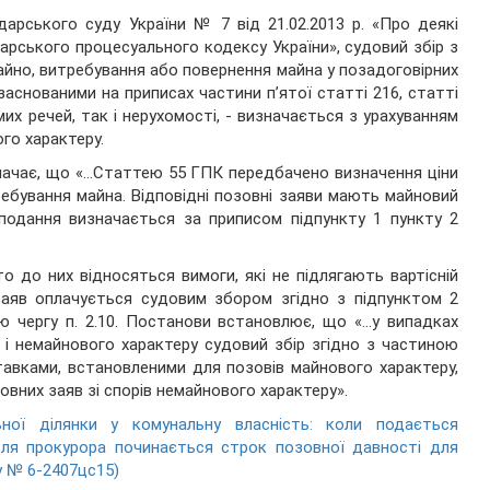
дарського суду України № 7 від 21.02.2013 р. «Про деякі
арського процесуального кодексу України», судовий збір з
айно, витребування або повернення майна у позадоговірних
 заснованими на приписах частини п’ятої статті 216, статті
их речей, так і нерухомості, - визначається з урахуванням
ого характеру.
значає, що «…Статтею 55 ГПК передбачено визначення ціни
ребування майна. Відповідні позовні заяви мають майновий
 подання визначається за приписом підпункту 1 пункту 2
 до них відносяться вимоги, які не підлягають вартісній
заяв оплачується судовим збором згідно з підпунктом 2
ою чергу п. 2.10. Постанови встановлює, що «…у випадках
к і немайнового характеру судовий збір згідно з частиною
тавками, встановленими для позовів майнового характеру,
овних заяв зі спорів немайнового характеру».
ної ділянки у комунальну власність: коли подається
 для прокурора починається строк позовної давності для
у № 6-2407цс15)