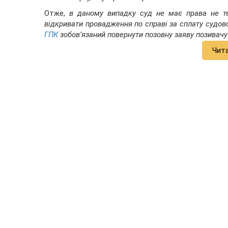
Отже,
в даному випадку суд не має права не те
відкривати провадження по справі за сплату судово
ГПК
зобов’язаний повернути позовну заяву позивачу
Чит