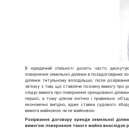
В юридичній спільноті досить часто дискуту
повернення земельної ділянки в позадоговірних зо
ділянки титульному володільцю, після розірван
зв’язку з тим, що ставлячи позовну вимогу про р
слідує вимога про повернення орендованої ділянки
першої, а тому цілком логічно і правильно об’є
економічно вигідно, адже ставки судового збор
вимога майновою чи не майновою.
Розірвання договору оренди земельної діля
вимогою повернення такого майна внаслідок р