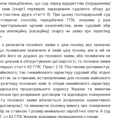
коном передбачено, що суд перед відкриттям (порушенням)
 заяв (скарг) перевіряє зарахування судового збору до
 (частина друга статті 9). При цьому господарський суд
истовуючи способи, передбачені ГПК, зокрема у разі
ериторіальних органів казначейства, яким судовий збір
а апеляційну (касаційну) скаргу чи заяву про перегляд
».
з реквізитів позовної заяви є ціна позову, яку зазначає
о позивачем зазначено в заяві ціну позову, але в ній не
 або його не додано до позовної заяви, або позивачем не
о доказів в обґрунтування цієї вартості, то позовна заява
 першої статті 63 ГПК. Пункт 2.10. Постанови регламентує,
айнового, так і немайнового характеру судовий збір згідно
аті як за ставками, встановленими для позовів майнового
 розгляду позовних заяв зі спорів немайнового характеру.
арського процесуального кодексу України та вимогам
озов про розірвання договорів та відповідно повернення
сту позовної заяви вбачається розрахунок нормативної
 договором.) та вважаючи позовну вимогу про повернення
р за ставкою 1 розмір мінімальної заробітної плати. А суд
1. ст.63 ГПК України, відкриває провадження у справі.