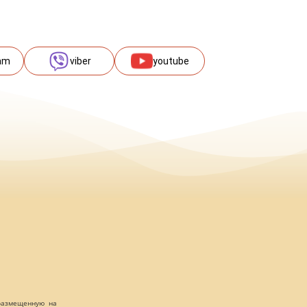
am
viber
youtube
 размещенную на