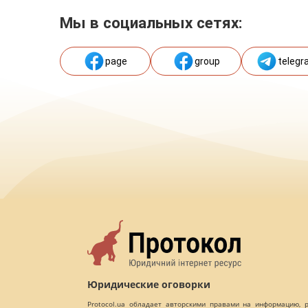
Мы в социальных сетях:
page
group
telegr
Юридические оговорки
Protocol.ua обладает авторскими правами на информацию,