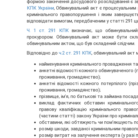
формою закінчення досудового розслідування є з
КПК України
, Обвинувальний акт є процесуальним 
кримінального правопорушення і яким завершуєт
відповідати вимогам, передбаченим у статті 291 ц
Ч. 1 ст. 291 КПК
визначає, що обвинувальний
прокурором. Обвинувальний акт може бути скл
обвинувальним актом, що був складений слідчим.
Відповідно до
ч.2 ст. 291 КПК
, обвинувальний акт 
найменування кримінального провадження та 
анкетні відомості кожного обвинуваченого (пр
проживання, громадянство);
анкетні відомості кожного потерпілого (прі
проживання, громадянство);
прізвище, ім’я, по батькові та займана посад
виклад фактичних обставин кримінального
правову кваліфікацію кримінального прав
(частини статті) закону України про криміна
обставини, які обтяжують чи пом’якшують п
розмір шкоди, завданої кримінальним правоп
розмір витрат на залучення експерта (у разі