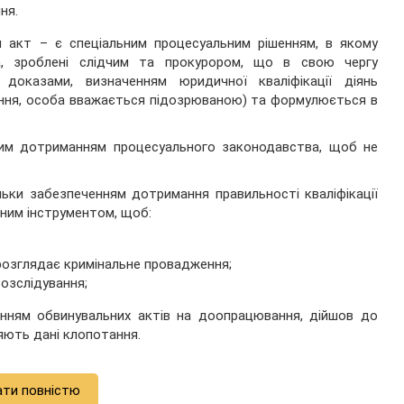
ня.
 акт – є спеціальним процесуальним рішенням, в якому
а, зроблені слідчим та прокурором, що в свою чергу
оказами, визначенням юридичної кваліфікації діянь
ення, особа вважається підозрюваною) та формулюється в
рим дотриманням процесуального законодавства, щоб не
льки забезпеченням дотримання правильності кваліфікації
ьним інструментом, щоб:
 розглядає кримінальне провадження;
озслідування;
енням обвинувальних актів на доопрацювання, дійшов до
яють дані клопотання.
ати повністю