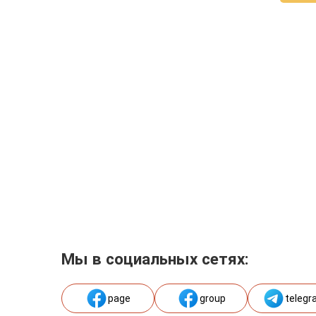
Мы в социальных сетях:
page
group
telegr