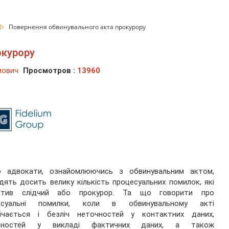
Повернення обвинувального акта прокурору
окурору
мович
Просмотров :
13960
о адвокати, ознайомлюючись з обвинувальним актом,
дять досить велику кількість процесуальних помилок, які
стив слідчий або прокурор. Та що говорити про
есуальні помилки, коли в обвинувальному акті
річається і безліч неточностей у контактних даних,
чностей у викладі фактичних даних, а також