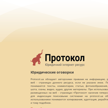
Юридические оговорки
Protocol.ua обладает авторскими правами на информацию,
веб - страницах данного ресурса, если не указано иное. 
понимаются тексты, комментарии, статьи, фотоизображения,
шота, сканы, видео, аудио, другие материалы. При использов
размещенных на веб - страницах «Протокол» наличие гиперс
для индексации поисковыми системами на protocol.ua об
использованием понимается копирования, адаптация, рерайти
и тому подобное.