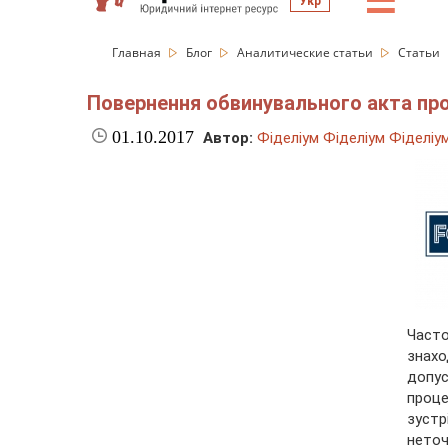
☰
Укр
Главная
Блог
Аналитические статьи
Статьи
Повернення обвинувального акта пр
01.10.2017
Автор:
Фіделіум Фіделіум Фіделіу
Част
знахо
допу
проц
зуст
нето