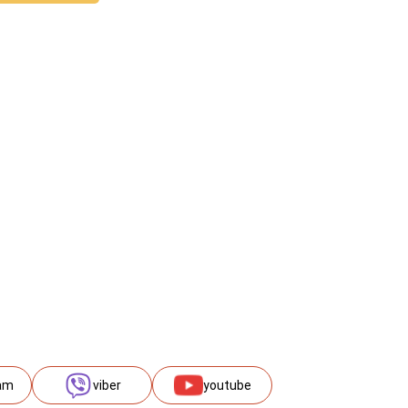
am
viber
youtube