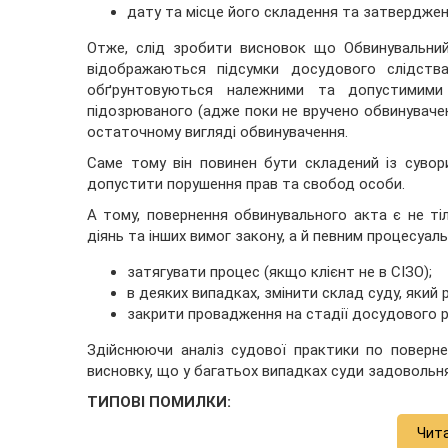
дату та місце його складення та затверджен
Отже, слід зробити висновок що Обвинувальний
відображаються підсумки досудового слідств
обґрунтовуються належними та допустимими д
підозрюваного (адже поки не вручено обвинувач
остаточному вигляді обвинувачення.
Саме тому він повинен бути складений із суво
допустити порушення прав та свобод особи.
А тому, повернення обвинувального акта є не ті
діянь та інших вимог закону, а й певним процесуал
затягувати процес (якщо клієнт не в СІЗО);
в деяких випадках, змінити склад суду, який
закрити провадження на стадії досудового р
Здійснюючи аналіз судової практики по поверн
висновку, що у багатьох випадках суди задовольн
ТИПОВІ ПОМИЛКИ:
Чит