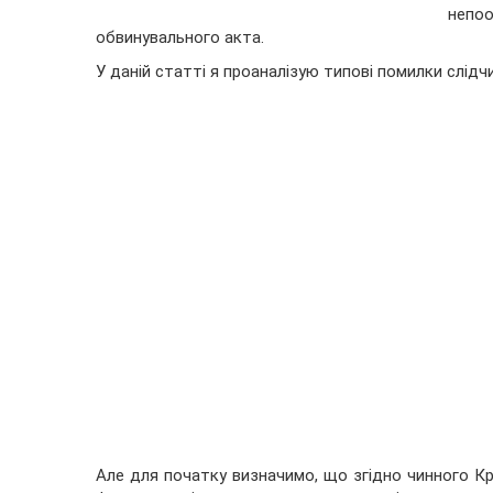
непо
обвинувального акта.
У даній статті я проаналізую типові помилки слідч
Але для початку визначимо, що згідно чинного Кр