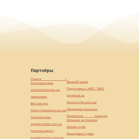
Партнёры
Серьги с
Винный шкаф
бриллиантами
Подготовка к НМТ / ВНО
alliancetechnika.ua
pereklad.ua
миралинкс
hospice-life.com.ua/
Веб мастер
Перевозка больных
https://motokosmos.ua/
Перевозка лежачих
Синтезаторы
больных за границу
agrotechnika.com.ua
Шкафы купе
perevod.agency
Брендовые сумки
europeservice.com.ua