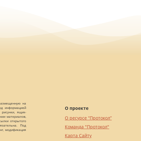
 размещенную на
О проекте
Под информацией
 рисунки, ящик-
ании материалов,
О ресурсе “Протокол”
сылки открытого
язательна. Под
Команда "Протокол"
нг, модификация
Карта Сайту