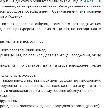
вернення до суду з обвинувальним актом. Згідно
ч.4 ст. 110
рішенням, яким прокурор висуває обвинувачення у вчиненні
ься досудове розслідування. Обвинувальний акт повинен
ього Кодексу.
 акт складається слідчим, після чого затверджується
адений прокурором, зокрема якщо він не погодиться з
має містити відомості про:
його реєстраційний номер;
ізвище, ім’я, по батькові, дата та місце народження, місце
звище, ім’я, по батькові, дата та місце народження, місце
а слідчого, прокурора;
 правопорушення, які прокурор вважає встановленими,
опорушення з посиланням на положення закону і статті
льну відповідальність та формулювання обвинувачення;
окарання;
орушенням;
 проведення експертизи під час досудового розслідування);