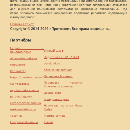
шота, сканы, видео, аудио, другие материалы. При использовании материалов,
размещенных на веб - страницах «Протокол» наличие гиперссылки открытого
для индексации поисковыми системами на protocol.ua обязательна. Под
использованием понимается копирования, адаптация, рерайтинг, модификация
и тому подобное.
Полный текст
Copyright © 2014-2026 «Протокол». Все права защищены.
Партнёры
Серьги с
Винный шкаф
бриллиантами
Подготовка к НМТ / ВНО
alliancetechnika.ua
pereklad.ua
миралинкс
hospice-life.com.ua/
Веб мастер
Перевозка больных
https://motokosmos.ua/
Перевозка лежачих
Синтезаторы
больных за границу
agrotechnika.com.ua
Шкафы купе
perevod.agency
Брендовые сумки
europeservice.com.ua
Натяжные потолки Nova
mk-translations.ua
Stelya
текст юа
maltina.com.ua
kievperevod.com.ua
Cылки