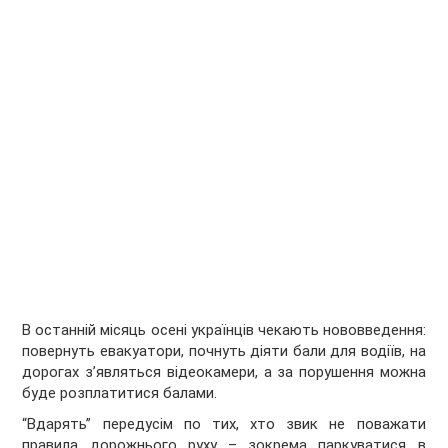
В останній місяць осені українців чекають нововведення:
повернуть евакуатори, почнуть діяти бали для водіїв, на
дорогах з’являться відеокамери, а за порушення можна
буде розплатитися балами.
“Вдарять” передусім по тих, хто звик не поважати
правила дорожнього руху – зокрема паркуватися в