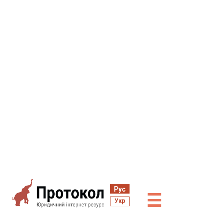
Рус
☰
Укр