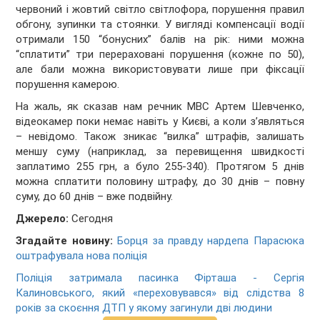
червоний і жовтий світло світлофора, порушення правил
обгону, зупинки та стоянки. У вигляді компенсації водії
отримали 150 “бонусних” балів на рік: ними можна
“сплатити” три перераховані порушення (кожне по 50),
але бали можна використовувати лише при фіксації
порушення камерою.
На жаль, як сказав нам речник МВС Артем Шевченко,
відеокамер поки немає навіть у Києві, а коли з’являться
– невідомо. Також зникає “вилка” штрафів, залишать
меншу суму (наприклад, за перевищення швидкості
заплатимо 255 грн, а було 255-340). Протягом 5 днів
можна сплатити половину штрафу, до 30 днів – повну
суму, до 60 днів – вже подвійну.
Джерело:
Сегодня
Згадайте новину:
Борця за правду нардепа Парасюка
оштрафувала нова поліція
Поліція затримала пасинка Фірташа - Сергія
Калиновського, який «переховувався» від слідства 8
років за скоєння ДТП у якому загинули дві людини