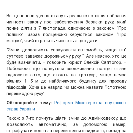
Всі ці нововведення стануть реальністю після набрання
чинності закону про забезпечення безпеки руху, який
почне діяти з 7 листопада, одночасно з законом “Про
поліцію”. Зараз поліцейські керуються законом “Про
міліцію”, який втратить чинність з цієї дати.
“Зміни дозволяють евакуювати автомобіль, якщо він”
суттєво заважає дорожньому руху “. Але неясно, хто це
буде визначати, – говорить юрист Олексій Святогор. –
Побоююся, що почнуться зловживання: поліція стане
відвозити авто, що стоять на тротуарі, якщо немає
вільних 1, 5 м до найближчого будинку для проходу
пішоходів. Хоча це навряд чи можна назвати “істотною
перешкодою руху”.
Обговорюйте тему:
Реформа Міністерства внутрішніх
справ України
Також з 7-го почнуть діяти зміни до Адмінкодексу, що
дозволяють автоматично, за допомогою камер,
штрафувати водіїв за перевищення швидкості, проїзд на