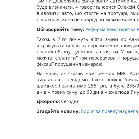
“Зміни дозволяють евакуювати автомобіль, я
буде визначати, – говорить юрист Олексій 
відвозити авто, що стоять на тротуарі, я
пішоходів. Хоча це навряд чи можна назват
Обговорюйте тему:
Реформа Міністерства 
Також з 7-го почнуть діяти зміни до Адм
штрафувати водіїв за перевищення швидкос
правил обгону, зупинки та стоянки. У вигля
можна “сплатити” три перераховані поруше
фіксації порушення камерою.
На жаль, як сказав нам речник МВС Арте
з’являться – невідомо. Також зникає “вил
швидкості заплатимо 255 грн, а було 255-
днів – повну суму, до 60 днів – вже подвійну
Джерело:
Сегодня
Згадайте новину:
Борця за правду нардепа