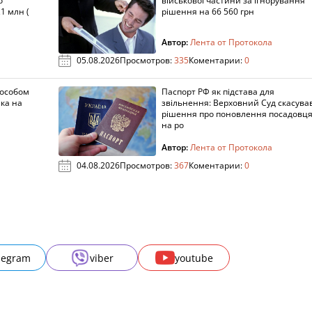
о
військової частини за ігнорування
1 млн (
рішення на 66 560 грн
Автор:
Лента от Протокола
05.08.2026
Просмотров:
335
Коментарии:
0
пособом
Паспорт РФ як підстава для
ка на
звільнення: Верховний Суд скасува
рішення про поновлення посадовц
на ро
Автор:
Лента от Протокола
04.08.2026
Просмотров:
367
Коментарии:
0
legram
viber
youtube