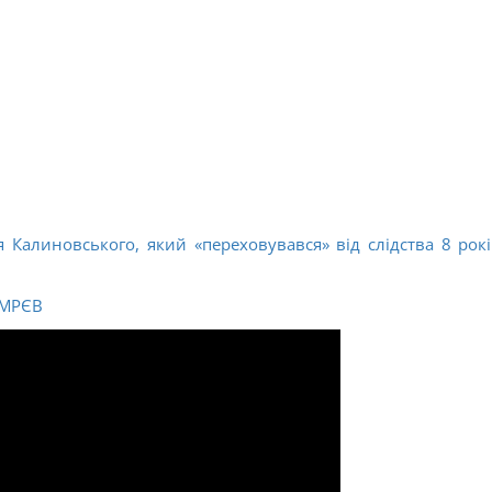
я Калиновського, який «переховувався» від слідства 8 рокі
і МРЄВ