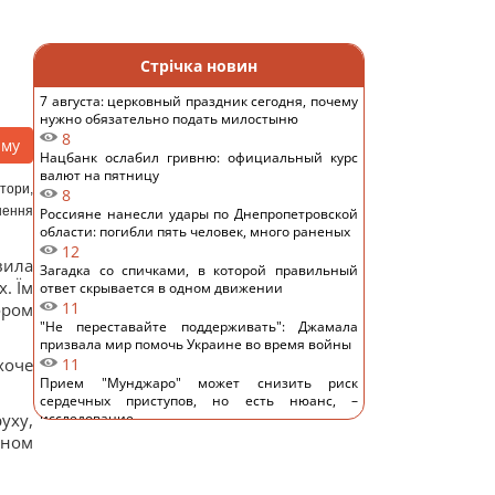
Стрічка новин
7 августа: церковный праздник сегодня, почему
нужно обязательно подать милостыню
8
аму
Нацбанк ослабил гривню: официальный курс
валют на пятницу
тори,
8
шення
Россияне нанесли удары по Днепропетровской
области: погибли пять человек, много раненых
12
вила
Загадка со спичками, в которой правильный
. Їм
ответ скрывается в одном движении
11
ором
"Не переставайте поддерживать": Джамала
призвала мир помочь Украине во время войны
хоче
11
Прием "Мунджаро" может снизить риск
сердечных приступов, но есть нюанс, –
уху,
исследование
11
оном
"ПриватБанк" обновил курс валют: сколько
стоит доллар сегодня
14