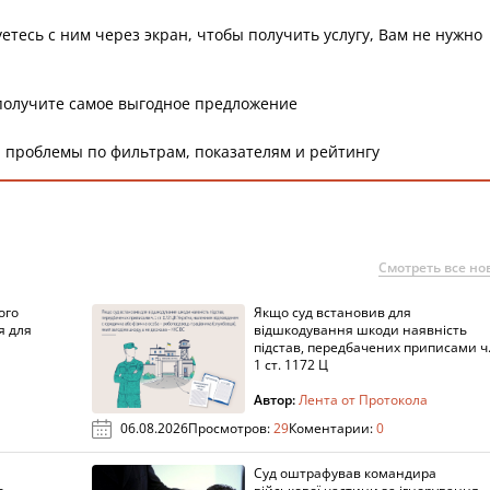
етесь с ним через экран, чтобы получить услугу, Вам не нужно
получите самое выгодное предложение
 проблемы по фильтрам, показателям и рейтингу
Смотреть все но
ого
Якщо суд встановив для
я для
відшкодування шкоди наявність
підстав, передбачених приписами ч
1 ст. 1172 Ц
Автор:
Лента от Протокола
06.08.2026
Просмотров:
29
Коментарии:
0
Суд оштрафував командира