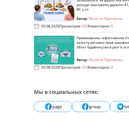
залишилася: як фраза «на йог
розсуд» коштувала дружині $1,
ВС у сп
Автор:
Лента от Протокола
05.08.2026
Просмотров:
432
Коментарии:
0
Правомірним і ефективним с
захисту речових прав замовни
об’єкт будівництва в разі їх осп
Автор:
Лента от Протокола
05.08.2026
Просмотров:
353
Коментарии:
0
Мы в социальных сетях:
page
group
te