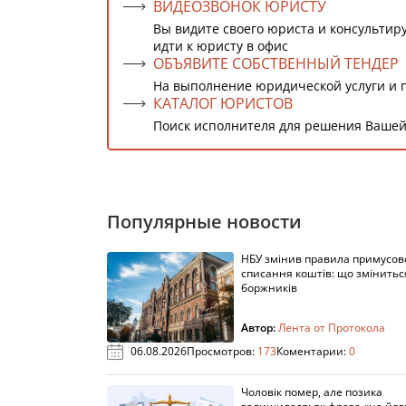
ВИДЕОЗВОНОК ЮРИСТУ
Вы видите своего юриста и консультиру
идти к юристу в офис
ОБЪЯВИТЕ СОБСТВЕННЫЙ ТЕНДЕР
На выполнение юридической услуги и 
КАТАЛОГ ЮРИСТОВ
Поиск исполнителя для решения Вашей
Популярные новости
НБУ змінив правила примусов
списання коштів: що змінитьс
боржників
Автор:
Лента от Протокола
06.08.2026
Просмотров:
173
Коментарии:
0
Чоловік помер, але позика