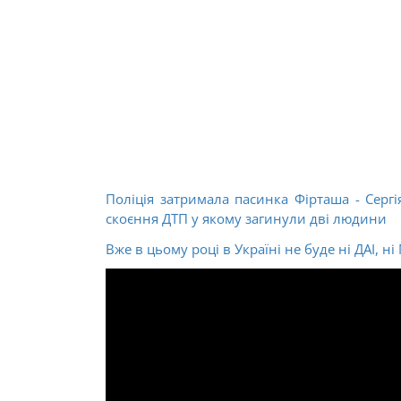
Поліція затримала пасинка Фірташа - Сергі
скоєння ДТП у якому загинули дві людини
Вже в цьому році в Україні не буде ні ДАІ, н