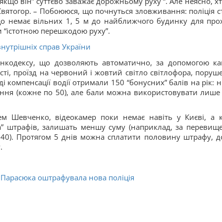
кщо він” суттєво заважає дорожньому руху “. Але неясно, хт
Святогор. – Побоююся, що почнуться зловживання: поліція с
кщо немає вільних 1, 5 м до найближчого будинку для про
и “істотною перешкодою руху”.
внутрішніх справ України
інкодексу, що дозволяють автоматично, за допомогою ка
ті, проїзд на червоний і жовтий світло світлофора, поруш
ді компенсації водії отримали 150 “бонусних” балів на рік: 
ння (кожне по 50), але бали можна використовувати лише
м Шевченко, відеокамер поки немає навіть у Києві, а 
ка” штрафів, залишать меншу суму (наприклад, за перевищ
340). Протягом 5 днів можна сплатити половину штрафу, д
.
 Парасюка оштрафувала нова поліція