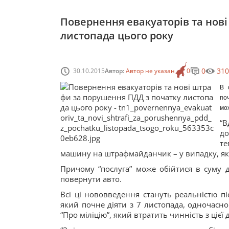
Повернення евакуаторів та нов
листопада цього року
0
310
30.10.2015
Автор:
Автор не указан
0
В 
по
мо
“В
до
те
машину на штрафмайданчик – у випадку, як
Причому “послуга” може обійтися в суму д
повернути авто.
Всі ці нововведення стануть реальністю п
який почне діяти з 7 листопада, одночасно
“Про міліцію”, який втратить чинність з цієї 