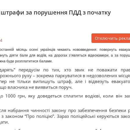
і штрафи за порушення ПДД з початку
Отключить рекл
4
останній місяць осені українців чекають нововведення: повернуть евакуа
чнуть діяти бали для водіїв, на дорогах з’являться відеокамери, а за пору
жна буде розплатитися балами.
дарять” передусім по тих, хто звик не поважати пра
рожнього руху – зокрема паркуватися в недозволених місцях
пер не тільки випишуть штраф, але і відвезуть евакуат
що власника не виявиться поруч.
о 1000 грн, яку доведеться сплатити водієві, коли він за
ісля набрання чинності закону про забезпечення безпеки р
 з законом “Про поліцію”. Зараз поліцейські керуються зак
дати.