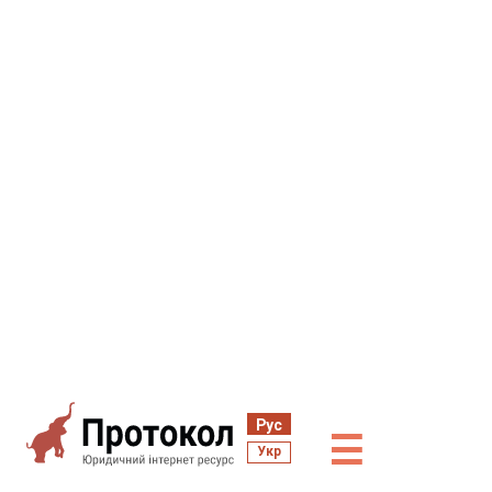
Рус
☰
Укр