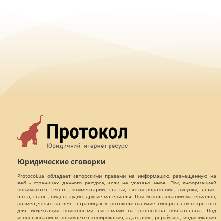
Юридические оговорки
Protocol.ua обладает авторскими правами на информацию, размещенную на
веб - страницах данного ресурса, если не указано иное. Под информацией
понимаются тексты, комментарии, статьи, фотоизображения, рисунки, ящик-
шота, сканы, видео, аудио, другие материалы. При использовании материалов,
размещенных на веб - страницах «Протокол» наличие гиперссылки открытого
для индексации поисковыми системами на protocol.ua обязательна. Под
использованием понимается копирования, адаптация, рерайтинг, модификация