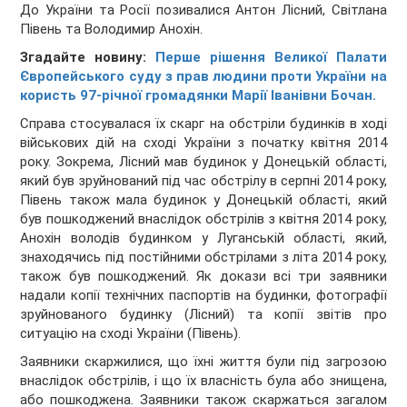
До України та Росії позивалися Антон Лісний, Світлана
Півень та Володимир Анохін.
Згадайте новину:
Перше рішення Великої Палати
Європейського суду з прав людини проти України на
користь 97-річної громадянки Марії Іванівни Бочан.
Справа стосувалася їх скарг на обстріли будинків в ході
військових дій на сході України з початку квітня 2014
року. Зокрема, Лісний мав будинок у Донецькій області,
який був зруйнований під час обстрілу в серпні 2014 року,
Півень також мала будинок у Донецькій області, який
був пошкоджений внаслідок обстрілів з квітня 2014 року,
Анохін володів будинком у Луганській області, який,
знаходячись під постійними обстрілами з літа 2014 року,
також був пошкоджений. Як докази всі три заявники
надали копії технічних паспортів на будинки, фотографії
зруйнованого будинку (Лісний) та копії звітів про
ситуацію на сході України (Півень).
Заявники скаржилися, що їхні життя були під загрозою
внаслідок обстрілів, і що їх власність була або знищена,
або пошкоджена. Заявники також скаржаться загалом