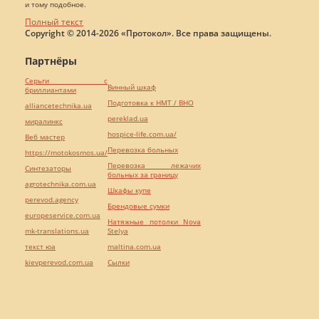
и тому подобное.
Полный текст
Copyright © 2014-2026 «Протокол». Все права защищены.
Партнёры
Серьги с
Винный шкаф
бриллиантами
Подготовка к НМТ / ВНО
alliancetechnika.ua
pereklad.ua
миралинкс
hospice-life.com.ua/
Веб мастер
Перевозка больных
https://motokosmos.ua/
Перевозка лежачих
Синтезаторы
больных за границу
agrotechnika.com.ua
Шкафы купе
perevod.agency
Брендовые сумки
europeservice.com.ua
Натяжные потолки Nova
mk-translations.ua
Stelya
текст юа
maltina.com.ua
kievperevod.com.ua
Cылки