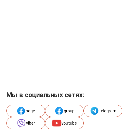
Мы в социальных сетях:
page
group
telegram
viber
youtube