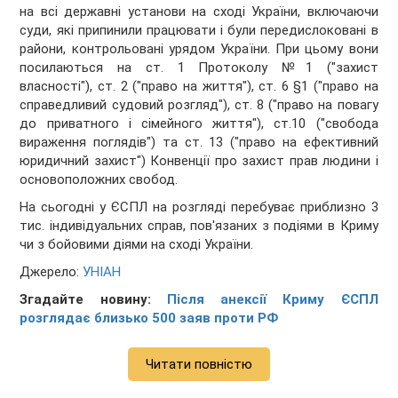
на всі державні установи на сході України, включаючи
суди, які припинили працювати і були передислоковані в
райони, контрольовані урядом України. При цьому вони
посилаються на ст. 1 Протоколу №1 ("захист
власності"), ст. 2 ("право на життя"), ст. 6 §1 ("право на
справедливий судовий розгляд"), ст. 8 ("право на повагу
до приватного і сімейного життя"), ст.10 ("свобода
вираження поглядів") та ст. 13 ("право на ефективний
юридичний захист") Конвенції про захист прав людини і
основоположних свобод.
На сьогодні у ЄСПЛ на розгляді перебуває приблизно 3
тис. індивідуальних справ, пов'язаних з подіями в Криму
чи з бойовими діями на сході України.
Джерело:
УНІАН
Згадайте новину:
Після анексії Криму ЄСПЛ
розглядає близько 500 заяв проти РФ
Читати повністю